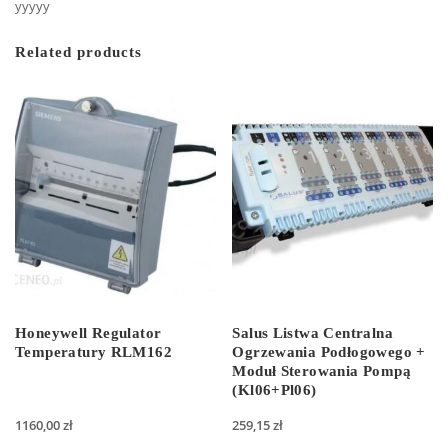
yyyyy
Related products
Honeywell Regulator
Salus Listwa Centralna
Temperatury RLM162
Ogrzewania Podłogowego +
Moduł Sterowania Pompą
(Kl06+Pl06)
1160,00
zł
259,15
zł