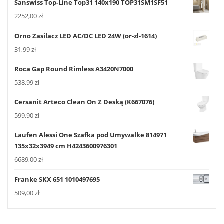
Sanswiss Top-Line Top31 140x190 TOP31SM1SF51
2252,00
zł
Orno Zasilacz LED AC/DC LED 24W (or-zl-1614)
31,99
zł
Roca Gap Round Rimless A3420N7000
538,99
zł
Cersanit Arteco Clean On Z Deską (K667076)
599,90
zł
Laufen Alessi One Szafka pod Umywalke 814971
135x32x3949 cm H4243600976301
6689,00
zł
Franke SKX 651 1010497695
509,00
zł