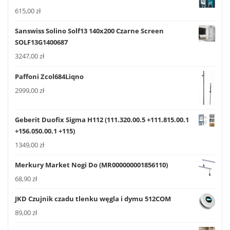
615,00
zł
Sanswiss Solino Solf13 140x200 Czarne Screen
SOLF13G1400687
3247,00
zł
Paffoni Zcol684Liqno
2999,00
zł
Geberit Duofix Sigma H112 (111.320.00.5 +111.815.00.1
+156.050.00.1 +115)
1349,00
zł
Merkury Market Nogi Do (MR000000001856110)
68,90
zł
JKD Czujnik czadu tlenku węgla i dymu 512COM
89,00
zł