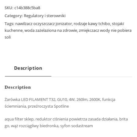
SKU:
c14b388c5ba8
Category:
Regulatory i sterowniki
Tags:
nawilżacz oczyszczacz jonizator
,
rodzaje kawy tchibo
,
stojaki
kuchenne
,
woda zażelaziona na zdrowie
,
zmiękczacz wody nie pobiera
soli
Description
Description
Żarówka LED FILAMENT T32, GU10, 4W, 260lm, 2600K, funkcja
ściemniania, przeźroczysta Spotline
aqua filter sklep, reduktor ciśnienia powietrza zasada działania, brita
go, wąż rozciągliwy biedronka, syfon sodastream