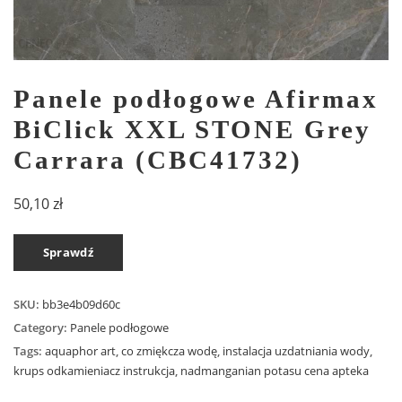
Panele podłogowe Afirmax
BiClick XXL STONE Grey
Carrara (CBC41732)
50,10
zł
Sprawdź
SKU:
bb3e4b09d60c
Category:
Panele podłogowe
Tags:
aquaphor art
,
co zmiękcza wodę
,
instalacja uzdatniania wody
,
krups odkamieniacz instrukcja
,
nadmanganian potasu cena apteka