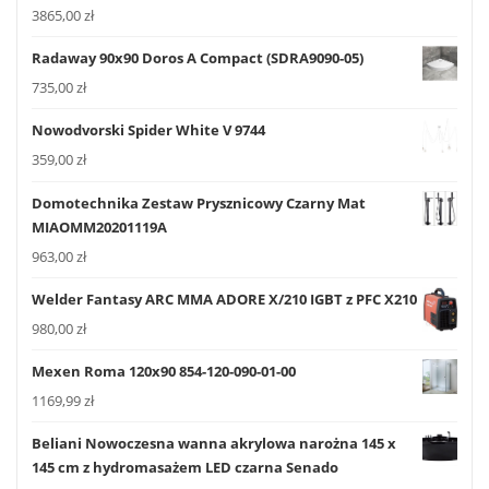
3865,00
zł
Radaway 90x90 Doros A Compact (SDRA9090-05)
735,00
zł
Nowodvorski Spider White V 9744
359,00
zł
Domotechnika Zestaw Prysznicowy Czarny Mat
MIAOMM20201119A
963,00
zł
Welder Fantasy ARC MMA ADORE X/210 IGBT z PFC X210
980,00
zł
Mexen Roma 120x90 854-120-090-01-00
1169,99
zł
Beliani Nowoczesna wanna akrylowa narożna 145 x
145 cm z hydromasażem LED czarna Senado