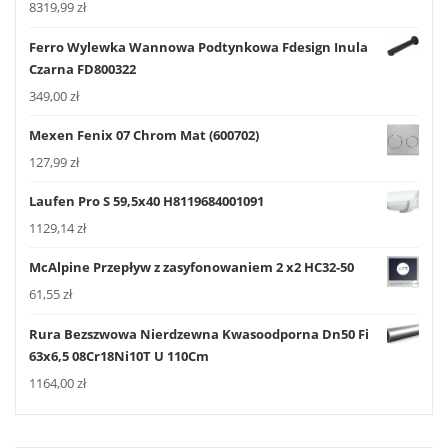
8319,99
zł
Ferro Wylewka Wannowa Podtynkowa Fdesign Inula
Czarna FD800322
349,00
zł
Mexen Fenix 07 Chrom Mat (600702)
127,99
zł
Laufen Pro S 59,5x40 H8119684001091
1129,14
zł
McAlpine Przepływ z zasyfonowaniem 2 x2 HC32-50
61,55
zł
Rura Bezszwowa Nierdzewna Kwasoodporna Dn50 Fi
63x6,5 08Cr18Ni10T U 110Cm
1164,00
zł