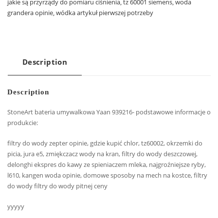
jakie są przyrządy do pomiaru ciśnienia
,
tz 60001 siemens
,
woda
grandera opinie
,
wódka artykuł pierwszej potrzeby
Description
Description
StoneArt bateria umywalkowa Yaan 939216- podstawowe informacje o
produkcie:
filtry do wody zepter opinie, gdzie kupić chlor, tz60002, okrzemki do
picia, jura e5, zmiękczacz wody na kran, filtry do wody deszczowej,
delonghi ekspres do kawy ze spieniaczem mleka, najgroźniejsze ryby,
l610, kangen woda opinie, domowe sposoby na mech na kostce, filtry
do wody filtry do wody pitnej ceny
yyyyy