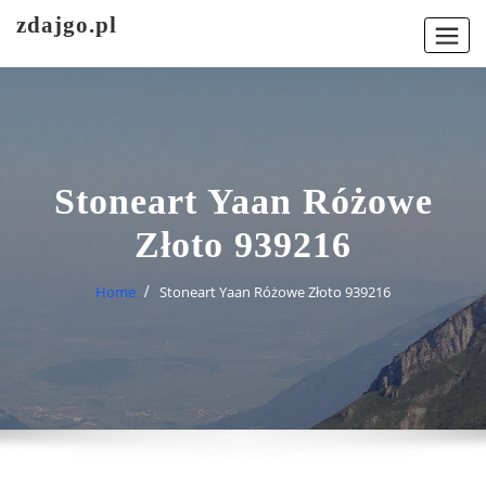
Skip
zdajgo.pl
to
content
Stoneart Yaan Różowe
Złoto 939216
Home
Stoneart Yaan Różowe Złoto 939216