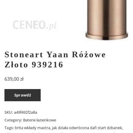
Stoneart Yaan Różowe
Złoto 939216
639,00
zł
Sprawdź
SKU:
a49f492f2a8a
Category:
Baterie łazienkowe
Tags:
brita wkłady maxtra
,
jak działa odwrócona dafi start dzbanek
,