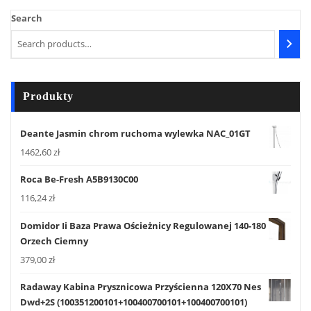
Search
Produkty
Deante Jasmin chrom ruchoma wylewka NAC_01GT
1462,60
zł
Roca Be-Fresh A5B9130C00
116,24
zł
Domidor Ii Baza Prawa Ościeżnicy Regulowanej 140-180
Orzech Ciemny
379,00
zł
Radaway Kabina Prysznicowa Przyścienna 120X70 Nes
Dwd+2S (100351200101+100400700101+100400700101)