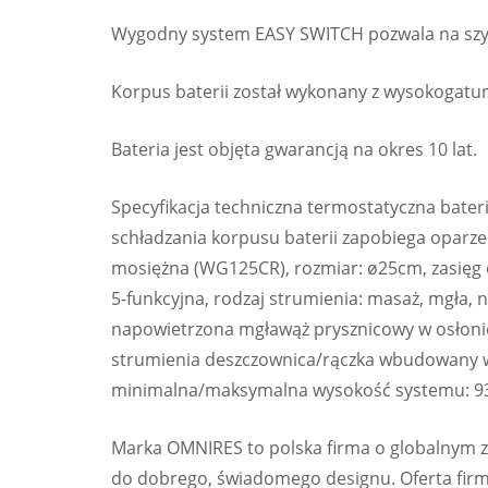
Wygodny system EASY SWITCH pozwala na szyb
Korpus baterii został wykonany z wysokogatu
Bateria jest objęta gwarancją na okres 10 lat.
Specyfikacja techniczna termostatyczna bat
schładzania korpusu baterii zapobiega opar
mosiężna (WG125CR), rozmiar: ø25cm, zasięg 
5-funkcyjna, rodzaj strumienia: masaż, mgła,
napowietrzona mgławąż prysznicowy w osłonie
strumienia deszczownica/rączka wbudowany w
minimalna/maksymalna wysokość systemu: 9
Marka OMNIRES to polska firma o globalnym za
do dobrego, świadomego designu. Oferta fi