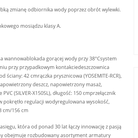
ką zmianę odbiornika wody poprzez obrót wylewki.
nkowego mosiądzu klasy A.
eria wannowablokada gorącej wody przy 38°Csystem
zeniu przy przypadkowym kontakciedeszczownica
od ściany: 42 cmrączka prysznicowa (YOSEMITE-RCR),
 napowietrzony deszcz, napowietrzony masaż,
 PVC (SILVER-X150SL), długość: 150 cmprzełącznik
 pokrętło regulacji wodyregulowana wysokość,
3 cm/156 cm
sięgu, która od ponad 30 lat łączy innowację z pasją
rmy obejmuje rozbudowany asortyment armatury