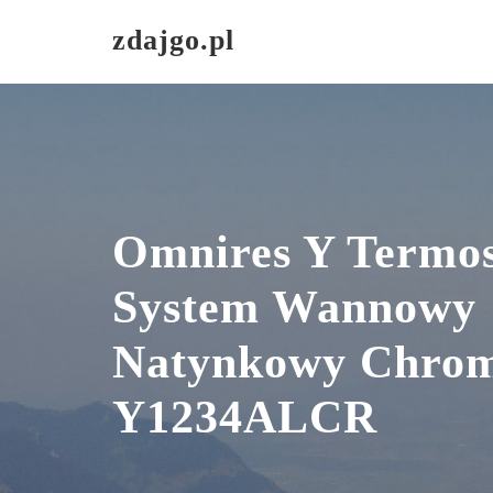
Skip
zdajgo.pl
to
content
Omnires Y Termos
System Wannowy
Natynkowy Chro
Y1234ALCR