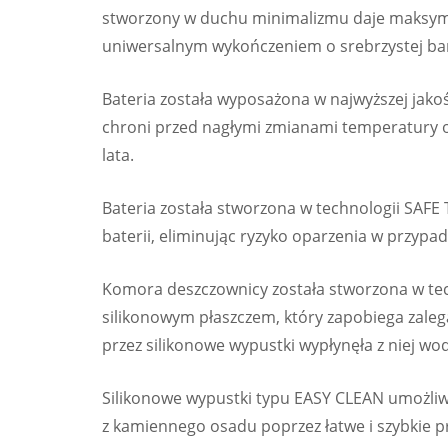
stworzony w duchu minimalizmu daje maksyma
uniwersalnym wykończeniem o srebrzystej barwi
Bateria została wyposażona w najwyższej jako
chroni przed nagłymi zmianami temperatury o
lata.
Bateria została stworzona w technologii SAFE
baterii, eliminując ryzyko oparzenia w przypadk
Komora deszczownicy została stworzona w tech
silikonowym płaszczem, który zapobiega zaleg
przez silikonowe wypustki wypłynęła z niej wo
Silikonowe wypustki typu EASY CLEAN umożliwi
z kamiennego osadu poprzez łatwe i szybkie pr