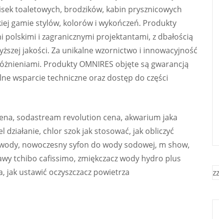
isek toaletowych, brodzików, kabin prysznicowych
iej gamie stylów, kolorów i wykończeń. Produkty
 polskimi i zagranicznymi projektantami, z dbałością
yższej jakości. Za unikalne wzornictwo i innowacyjność
óżnieniami. Produkty OMNIRES objęte są gwarancją
lne wsparcie techniczne oraz dostęp do części
 cena, sodastream revolution cena, akwarium jaka
 działanie, chlor szok jak stosować, jak obliczyć
a wody, nowoczesny syfon do wody sodowej, m show,
kawy tchibo cafissimo, zmiękczacz wody hydro plus
a, jak ustawić oczyszczacz powietrza
z