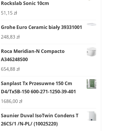
Rockslab Sonic 10cm
51,15
zł
Grohe Euro Ceramic biały 39331001
248,83
zł
Roca Meridian-N Compacto
A346248S00
654,88
zł
Sanplast Tx Przesuwne 150 Cm
D4/Tx5B-150 600-271-1250-39-401
1686,00
zł
Saunier Duval IsoTwin Condens T
26CS/1 /N-PL/ (10025220)