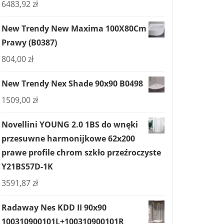
6483,92
zł
New Trendy New Maxima 100X80Cm
Prawy (B0387)
804,00
zł
New Trendy Nex Shade 90x90 B0498
1509,00
zł
Novellini YOUNG 2.0 1BS do wnęki
przesuwne harmonijkowe 62x200
prawe profile chrom szkło przeźroczyste
Y21BS57D-1K
3591,87
zł
Radaway Nes KDD II 90x90
100310900101L+100310900101R