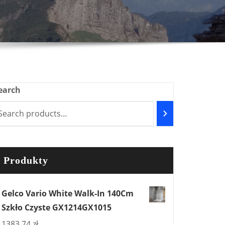
earch
Produkty
Gelco Vario White Walk-In 140Cm
Szkło Czyste GX1214GX1015
1383,74
zł