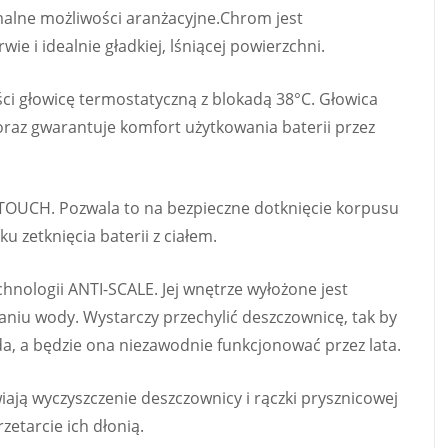
lne możliwości aranżacyjne.Chrom jest
e i idealnie gładkiej, lśniącej powierzchni.
ści głowicę termostatyczną z blokadą 38°C. Głowica
raz gwarantuje komfort użytkowania baterii przez
 TOUCH. Pozwala to na bezpieczne dotknięcie korpusu
u zetknięcia baterii z ciałem.
nologii ANTI-SCALE. Jej wnętrze wyłożone jest
aniu wody. Wystarczy przechylić deszczownicę, tak by
da, a będzie ona niezawodnie funkcjonować przez lata.
ają wyczyszczenie deszczownicy i rączki prysznicowej
zetarcie ich dłonią.