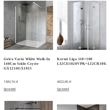
Gelco Vario White Walk-In
Kermi Liga 110×100
140Cm Szkło Czyste
LI2Cl11020VPK+LI2CR1002
GX1214GX1015
1383,74
zł
4022,00
zł
Sprawdź
Sprawdź