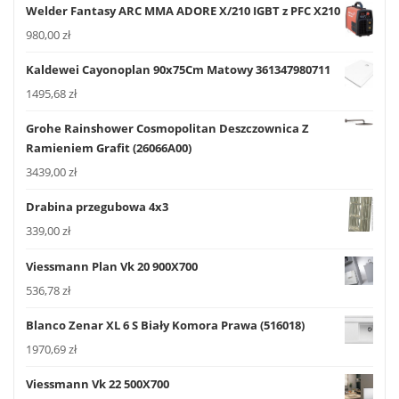
Welder Fantasy ARC MMA ADORE X/210 IGBT z PFC X210
980,00
zł
Kaldewei Cayonoplan 90x75Cm Matowy 361347980711
1495,68
zł
Grohe Rainshower Cosmopolitan Deszczownica Z
Ramieniem Grafit (26066A00)
3439,00
zł
Drabina przegubowa 4x3
339,00
zł
Viessmann Plan Vk 20 900X700
536,78
zł
Blanco Zenar XL 6 S Biały Komora Prawa (516018)
1970,69
zł
Viessmann Vk 22 500X700