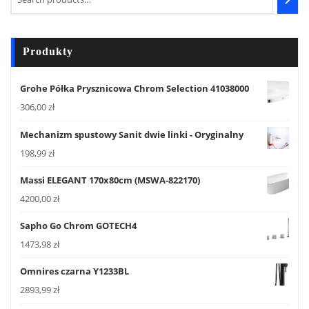
Produkty
Grohe Półka Prysznicowa Chrom Selection 41038000
306,00
zł
Mechanizm spustowy Sanit dwie linki - Oryginalny
198,99
zł
Massi ELEGANT 170x80cm (MSWA-822170)
4200,00
zł
Sapho Go Chrom GOTECH4
1473,98
zł
Omnires czarna Y1233BL
2893,99
zł