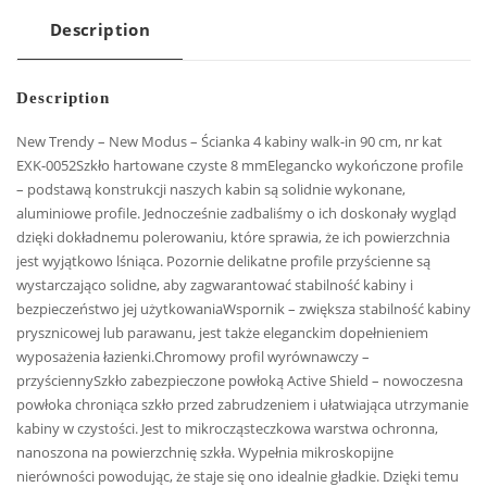
Description
Description
New Trendy – New Modus – Ścianka 4 kabiny walk-in 90 cm, nr kat
EXK-0052Szkło hartowane czyste 8 mmElegancko wykończone profile
– podstawą konstrukcji naszych kabin są solidnie wykonane,
aluminiowe profile. Jednocześnie zadbaliśmy o ich doskonały wygląd
dzięki dokładnemu polerowaniu, które sprawia, że ich powierzchnia
jest wyjątkowo lśniąca. Pozornie delikatne profile przyścienne są
wystarczająco solidne, aby zagwarantować stabilność kabiny i
bezpieczeństwo jej użytkowaniaWspornik – zwiększa stabilność kabiny
prysznicowej lub parawanu, jest także eleganckim dopełnieniem
wyposażenia łazienki.Chromowy profil wyrównawczy –
przyściennySzkło zabezpieczone powłoką Active Shield – nowoczesna
powłoka chroniąca szkło przed zabrudzeniem i ułatwiająca utrzymanie
kabiny w czystości. Jest to mikrocząsteczkowa warstwa ochronna,
nanoszona na powierzchnię szkła. Wypełnia mikroskopijne
nierówności powodując, że staje się ono idealnie gładkie. Dzięki temu