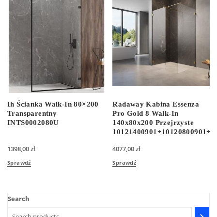
Ih Ścianka Walk-In 80×200
Radaway Kabina Essenza
Transparentny
Pro Gold 8 Walk-In
INTS0002080U
140x80x200 Przejrzyste
10121400901+10120800901+3
1398,00
zł
4077,00
zł
Sprawdź
Sprawdź
Search