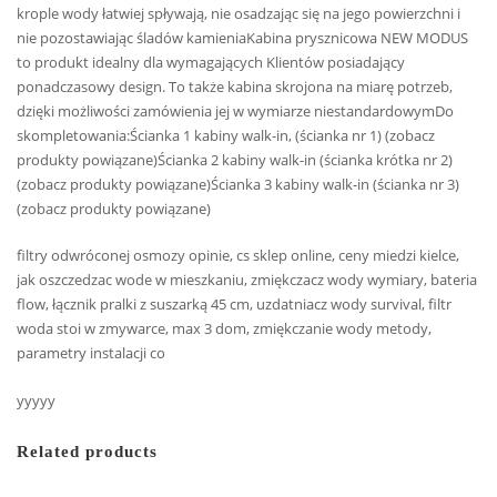
krople wody łatwiej spływają, nie osadzając się na jego powierzchni i
nie pozostawiając śladów kamieniaKabina prysznicowa NEW MODUS
to produkt idealny dla wymagających Klientów posiadający
ponadczasowy design. To także kabina skrojona na miarę potrzeb,
dzięki możliwości zamówienia jej w wymiarze niestandardowymDo
skompletowania:Ścianka 1 kabiny walk-in, (ścianka nr 1) (zobacz
produkty powiązane)Ścianka 2 kabiny walk-in (ścianka krótka nr 2)
(zobacz produkty powiązane)Ścianka 3 kabiny walk-in (ścianka nr 3)
(zobacz produkty powiązane)
filtry odwróconej osmozy opinie, cs sklep online, ceny miedzi kielce,
jak oszczedzac wode w mieszkaniu, zmiękczacz wody wymiary, bateria
flow, łącznik pralki z suszarką 45 cm, uzdatniacz wody survival, filtr
woda stoi w zmywarce, max 3 dom, zmiękczanie wody metody,
parametry instalacji co
yyyyy
Related products