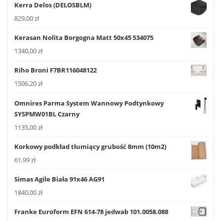
Kerra Delos (DELOSBLM)
829,00
zł
Kerasan Nolita Borgogna Matt 50x45 534075
1340,00
zł
Riho Broni F7BR116048122
1506,20
zł
Omnires Parma System Wannowy Podtynkowy
SYSPMW01BL Czarny
1135,00
zł
Korkowy podkład tłumiący grubość 8mm (10m2)
61,99
zł
Simas Agile Biała 91x46 AG91
1840,00
zł
Franke Euroform EFN 614-78 jedwab 101.0058.088