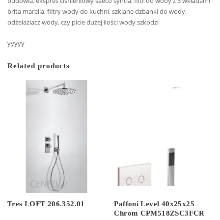
budowla, ekspres ciśnieniowy saeco syntia, filtr do wody z 3 wkładami
brita marella, filtry wody do kuchni, szklane dzbanki do wody,
odżelaziacz wody, czy picie dużej ilości wody szkodzi
yyyyy
Related products
Tres LOFT 206.352.01
Paffoni Level 40x25x25
Chrom CPM518ZSC3FCR