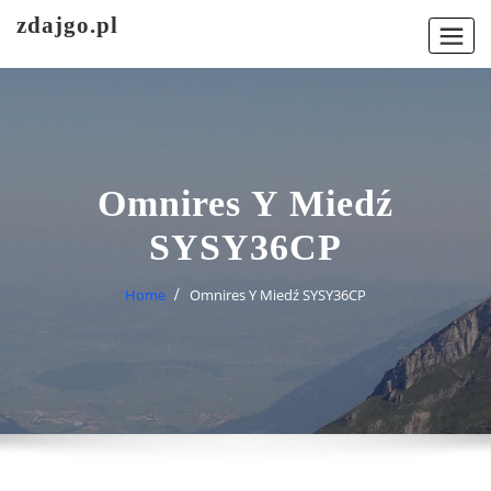
Skip
zdajgo.pl
to
content
Omnires Y Miedź
SYSY36CP
Home
Omnires Y Miedź SYSY36CP