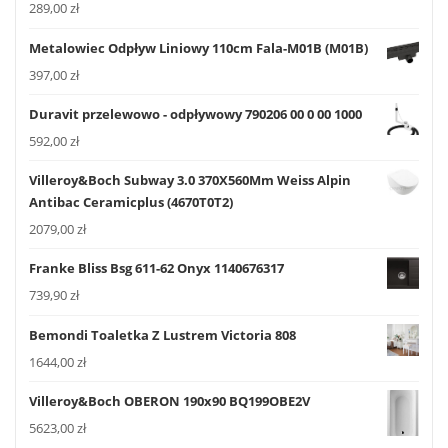
289,00
zł
Metalowiec Odpływ Liniowy 110cm Fala-M01B (M01B)
397,00
zł
Duravit przelewowo - odpływowy 790206 00 0 00 1000
592,00
zł
Villeroy&Boch Subway 3.0 370X560Mm Weiss Alpin
Antibac Ceramicplus (4670T0T2)
2079,00
zł
Franke Bliss Bsg 611-62 Onyx 1140676317
739,90
zł
Bemondi Toaletka Z Lustrem Victoria 808
1644,00
zł
Villeroy&Boch OBERON 190x90 BQ199OBE2V
5623,00
zł