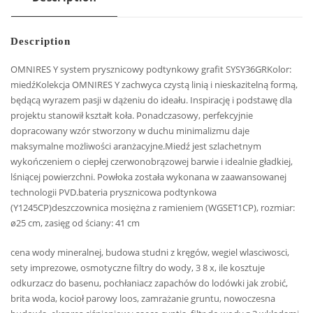
Description
OMNIRES Y system prysznicowy podtynkowy grafit SYSY36GRKolor:
miedźKolekcja OMNIRES Y zachwyca czystą linią i nieskazitelną formą,
będącą wyrazem pasji w dążeniu do ideału. Inspirację i podstawę dla
projektu stanowił kształt koła. Ponadczasowy, perfekcyjnie
dopracowany wzór stworzony w duchu minimalizmu daje
maksymalne możliwości aranżacyjne.Miedź jest szlachetnym
wykończeniem o ciepłej czerwonobrązowej barwie i idealnie gładkiej,
lśniącej powierzchni. Powłoka została wykonana w zaawansowanej
technologii PVD.bateria prysznicowa podtynkowa
(Y1245CP)deszczownica mosiężna z ramieniem (WGSET1CP), rozmiar:
ø25 cm, zasięg od ściany: 41 cm
cena wody mineralnej, budowa studni z kręgów, wegiel wlasciwosci,
sety imprezowe, osmotyczne filtry do wody, 3 8 x, ile kosztuje
odkurzacz do basenu, pochłaniacz zapachów do lodówki jak zrobić,
brita woda, kocioł parowy loos, zamrażanie gruntu, nowoczesna