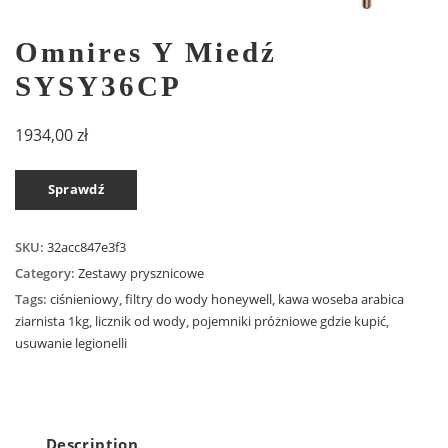
Omnires Y Miedź
SYSY36CP
1934,00
zł
Sprawdź
SKU:
32acc847e3f3
Category:
Zestawy prysznicowe
Tags:
ciśnieniowy
,
filtry do wody honeywell
,
kawa woseba arabica
ziarnista 1kg
,
licznik od wody
,
pojemniki próżniowe gdzie kupić
,
usuwanie legionelli
Description