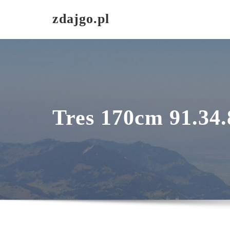
Skip
zdajgo.pl
to
content
Tres 170cm 91.34.