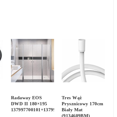
Radaway EOS
Tres Wąż
DWD II 180×195
Prysznicowy 170cm
137997700101+137991030101
Biały Mat
(9134609BM)