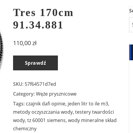
Tres 170cm
S
91.34.881
110,00
zł
Sprawdź
SKU:
57f64571d7ed
Category:
Węże prysznicowe
Tags:
czajnik dafi opinie
,
jeden litr to ile m3
,
metody oczyszczania wody
,
testery twardości
wody
,
tz 60001 siemens
,
wody mineralne skład
chemiczny