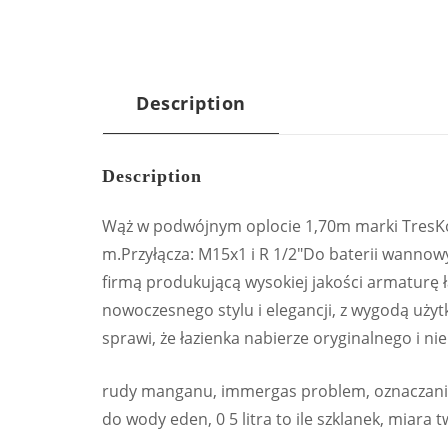
Description
Description
Wąż w podwójnym oplocie 1,70m marki TresKo
m.Przyłącza: M15x1 i R 1/2″Do baterii wannowy
firmą produkującą wysokiej jakości armaturę 
nowoczesnego stylu i elegancji, z wygodą użyt
sprawi, że łazienka nabierze oryginalnego i n
rudy manganu, immergas problem, oznaczanie t
do wody eden, 0 5 litra to ile szklanek, miara 