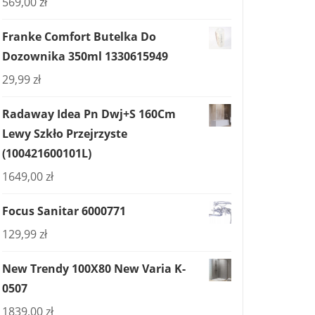
569,00
zł
Franke Comfort Butelka Do
Dozownika 350ml 1330615949
29,99
zł
Radaway Idea Pn Dwj+S 160Cm
Lewy Szkło Przejrzyste
(100421600101L)
1649,00
zł
Focus Sanitar 6000771
129,99
zł
New Trendy 100X80 New Varia K-
0507
1839,00
zł