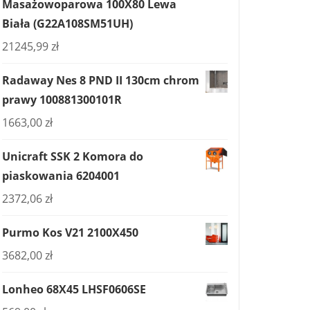
Masażowoparowa 100X80 Lewa
Biała (G22A108SM51UH)
21245,99
zł
Radaway Nes 8 PND II 130cm chrom
prawy 100881300101R
1663,00
zł
Unicraft SSK 2 Komora do
piaskowania 6204001
2372,06
zł
Purmo Kos V21 2100X450
3682,00
zł
Lonheo 68X45 LHSF0606SE