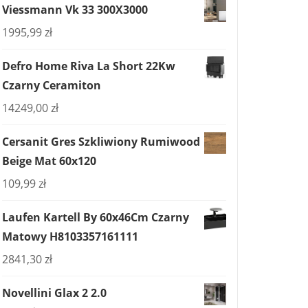
Viessmann Vk 33 300X3000
1995,99
zł
Defro Home Riva La Short 22Kw
Czarny Ceramiton
14249,00
zł
Cersanit Gres Szkliwiony Rumiwood
Beige Mat 60x120
109,99
zł
Laufen Kartell By 60x46Cm Czarny
Matowy H8103357161111
2841,30
zł
Novellini Glax 2 2.0