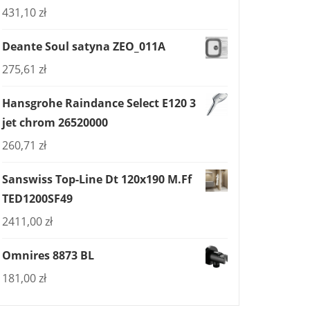
431,10
zł
Deante Soul satyna ZEO_011A
275,61
zł
Hansgrohe Raindance Select E120 3
jet chrom 26520000
260,71
zł
Sanswiss Top-Line Dt 120x190 M.Ff
TED1200SF49
2411,00
zł
Omnires 8873 BL
181,00
zł