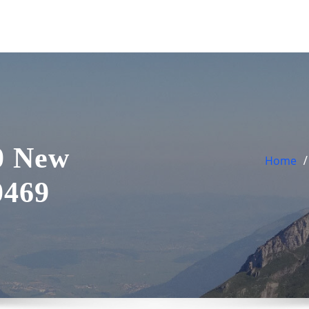
0 New
Home
0469