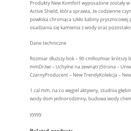
Produkty New Komfort wyposażone zostały w p
Active Shield, która sprawia, że codzienne czy
powłoka chroniąca szkło kabiny prysznicowej
osadzania się kamienia z wody oraz pozostało
Dane techniczne
Rozmiar dłuższy bok – 90 cmRozmiar krótszy 
mmDrzwi – Uchylne na zewnątrzStrona – Uniwers
CzarnyProducent – New TrendyKolekcja – New
1 cal mm, na co węgiel aktywny, studnia głębin
wody dom jednorodzinny, budowa wody chem
yyyyy
Related products