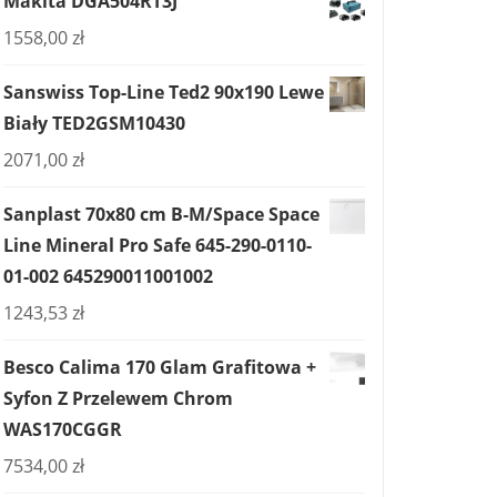
Makita DGA504RT3J
1558,00
zł
Sanswiss Top-Line Ted2 90x190 Lewe
Biały TED2GSM10430
2071,00
zł
Sanplast 70x80 cm B-M/Space Space
Line Mineral Pro Safe 645-290-0110-
01-002 645290011001002
1243,53
zł
Besco Calima 170 Glam Grafitowa +
Syfon Z Przelewem Chrom
WAS170CGGR
7534,00
zł