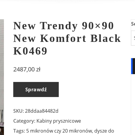
New Trendy 90×90
S
New Komfort Black
K0469
2487,00
zł
Sprawdź
SKU:
28ddaa84482d
Category:
Kabiny prysznicowe
Tags:
5 mikronów czy 20 mikronów
,
dysze do