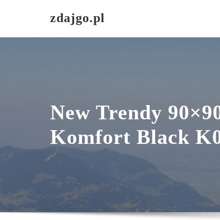
Skip
zdajgo.pl
to
content
New Trendy 90×9
Komfort Black K