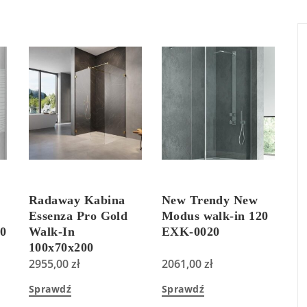
Radaway Kabina
New Trendy New
Essenza Pro Gold
Modus walk-in 120
0
Walk-In
EXK-0020
100x70x200
Przejrzyste
2955,00
zł
2061,00
zł
101031000901+101030700901+38900009
Sprawdź
Sprawdź