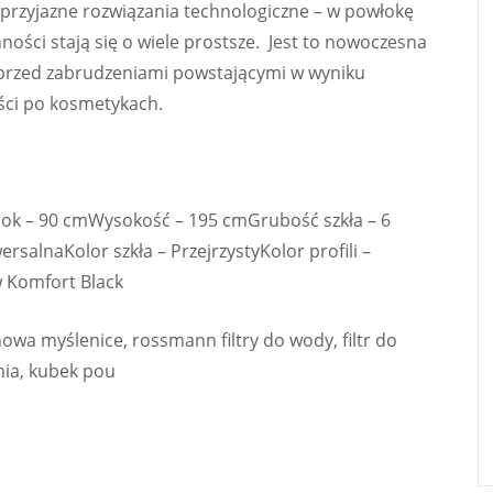
rzyjazne rozwiązania technologiczne – w powłokę
nności stają się o wiele prostsze. Jest to nowoczesna
 przed zabrudzeniami powstającymi w wyniku
ści po kosmetykach.
bok – 90 cmWysokość – 195 cmGrubość szkła – 6
alnaKolor szkła – PrzejrzystyKolor profili –
 Komfort Black
owa myślenice, rossmann filtry do wody, filtr do
ia, kubek pou