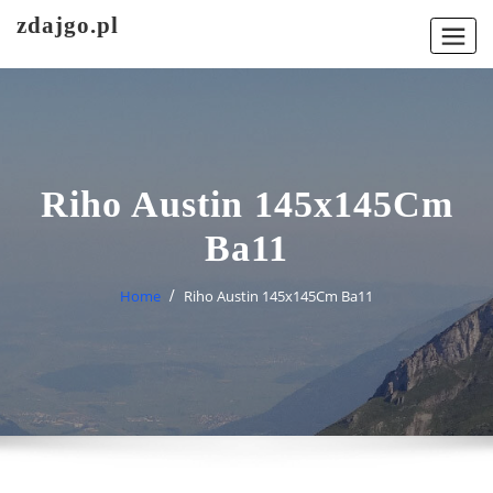
Skip
zdajgo.pl
to
content
Riho Austin 145x145Cm
Ba11
Home
Riho Austin 145x145Cm Ba11