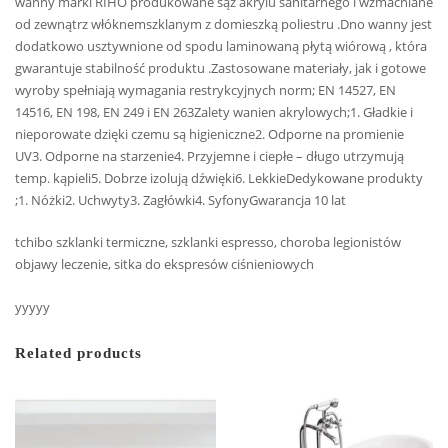
wanny marki RIHO produkowane sąz akrylu sanitarnego i wzmacniane
od zewnątrz włóknemszklanym z domieszką poliestru .Dno wanny jest
dodatkowo usztywnione od spodu laminowaną płytą wiórową , która
gwarantuje stabilność produktu .Zastosowane materiały, jak i gotowe
wyroby spełniają wymagania restrykcyjnych norm; EN 14527, EN
14516, EN 198, EN 249 i EN 263Zalety wanien akrylowych;1. Gładkie i
nieporowate dzięki czemu są higieniczne2. Odporne na promienie
UV3. Odporne na starzenie4. Przyjemne i ciepłe – długo utrzymują
temp. kąpieli5. Dobrze izolują dźwięki6. LekkieDedykowane produkty
;1. Nóżki2. Uchwyty3. Zagłówki4. SyfonyGwarancja 10 lat
tchibo szklanki termiczne, szklanki espresso, choroba legionistów
objawy leczenie, sitka do ekspresów ciśnieniowych
yyyyy
Related products