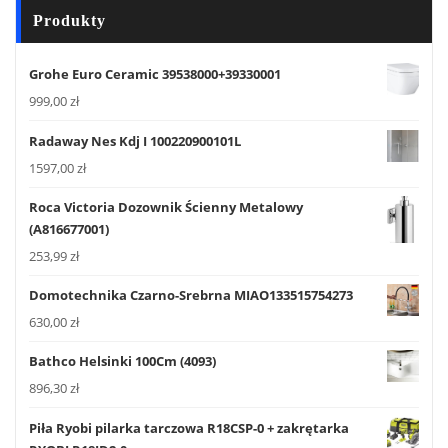
Produkty
Grohe Euro Ceramic 39538000+39330001
999,00
zł
Radaway Nes Kdj I 100220900101L
1597,00
zł
Roca Victoria Dozownik Ścienny Metalowy
(A816677001)
253,99
zł
Domotechnika Czarno-Srebrna MIAO133515754273
630,00
zł
Bathco Helsinki 100Cm (4093)
896,30
zł
Piła Ryobi pilarka tarczowa R18CSP-0 + zakrętarka