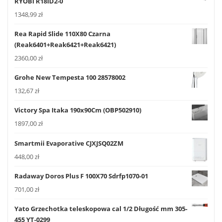
RYOBI R18ID2-0
1348,99
zł
Rea Rapid Slide 110X80 Czarna
(Reak6401+Reak6421+Reak6421)
2360,00
zł
Grohe New Tempesta 100 28578002
132,67
zł
Victory Spa Itaka 190x90Cm (OBP502910)
1897,00
zł
Smartmii Evaporative CJXJSQ02ZM
448,00
zł
Radaway Doros Plus F 100X70 Sdrfp1070-01
701,00
zł
Yato Grzechotka teleskopowa cal 1/2 Długość mm 305-
455 YT-0299