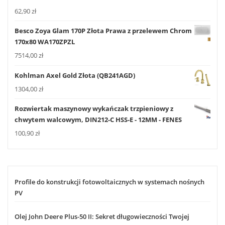
62,90
zł
Besco Zoya Glam 170P Złota Prawa z przelewem Chrom
170x80 WA170ZPZL
7514,00
zł
Kohlman Axel Gold Złota (QB241AGD)
1304,00
zł
Rozwiertak maszynowy wykańczak trzpieniowy z
chwytem walcowym, DIN212-C HSS-E - 12MM - FENES
100,90
zł
Profile do konstrukcji fotowoltaicznych w systemach nośnych
PV
Olej John Deere Plus-50 II: Sekret długowieczności Twojej