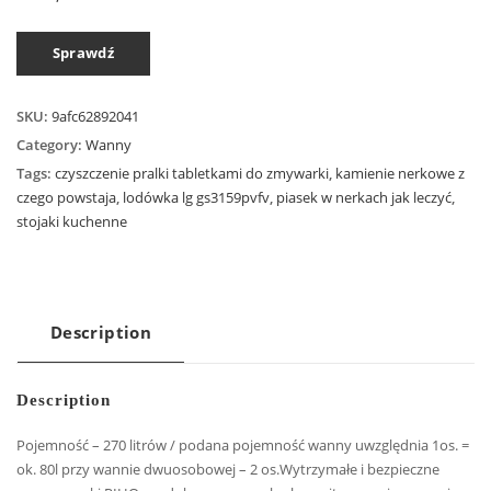
Sprawdź
SKU:
9afc62892041
Category:
Wanny
Tags:
czyszczenie pralki tabletkami do zmywarki
,
kamienie nerkowe z
czego powstaja
,
lodówka lg gs3159pvfv
,
piasek w nerkach jak leczyć
,
stojaki kuchenne
Description
Description
Pojemność – 270 litrów / podana pojemność wanny uwzględnia 1os. =
ok. 80l przy wannie dwuosobowej – 2 os.Wytrzymałe i bezpieczne