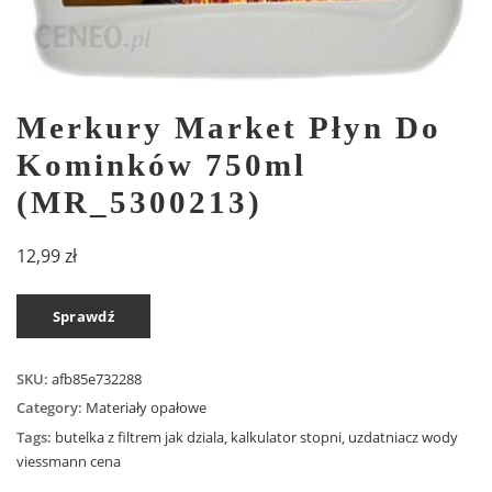
Merkury Market Płyn Do
Kominków 750ml
(MR_5300213)
12,99
zł
Sprawdź
SKU:
afb85e732288
Category:
Materiały opałowe
Tags:
butelka z filtrem jak dziala
,
kalkulator stopni
,
uzdatniacz wody
viessmann cena