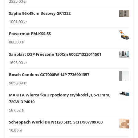
2325,00
zł
Sapho 96x48cm Beżowy GR1332
1001,00
zł
Powermat PM-KSS-5S
880,00
zł
Sanplast D2P Freezone 150Cm 600271322011501
1693,00
zł
Bosch Condens GC7000IW 14P 7736901357
9858,89
zł
MAKITA Wiertarka 2 rpoziomy szybkości ,1,5-13mm,
720W DP4010
587,52
zł
Scheppach Worki Do Nts20 5szt. SCH7907709703
19,99
zł