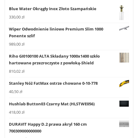
Blue Water Okrągły Inox Złoto Szampańskie
330,00
zł
Wiper Odwodnienie liniowe Premium Slim 1000
Ponente szlif
989,00
zł
Riho GI0100100 ALTA Składany 1000x1400 szkło
hartowane przezroczyste z powłoką-Shield
810,02
zł
Stanley Nóż FatMax ostrze chowane 0-10-778
40,50
zł
Hushlab Button03 Czarny Mat (HLSTWE056)
418,00
zł
DURAVIT Happy D.2 prawa akryl 160 cm
700309000000000