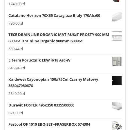
1240,00
zł
Catalano Horizon 70X35 Cataglaze Biały 170Ahz00
780,00
zł
TECE DRAINLINE ORGANIC MAT RUSzT PROSTY 900 MM
600961 Drainline Organic 900mm 600961
580,44
zł
Elterm Porucznik EkW 4/18 Asc-W
6456,48
zł
Kaldewei Cayonoplan 150x75Cm Czarny Matowy
363047980676
2349,20
zł
Duravit FOSTER 495x350 0335500000
821,00
zł
Festool OF 1010 EBQ-SET+FRASERBOX 574384