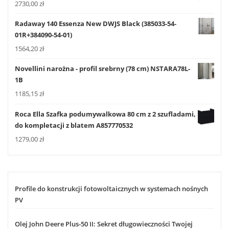
2730,00
zł
Radaway 140 Essenza New DWJS Black (385033-54-
01R+384090-54-01)
1564,20
zł
Novellini narożna - profil srebrny (78 cm) NSTARA78L-
1B
1185,15
zł
Roca Ella Szafka podumywalkowa 80 cm z 2 szufladami,
do kompletacji z blatem A857770532
1279,00
zł
Profile do konstrukcji fotowoltaicznych w systemach nośnych
PV
Olej John Deere Plus-50 II: Sekret długowieczności Twojej