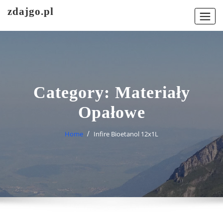
Skip
zdajgo.pl
to
content
Category:
Materiały
Opałowe
Home
Infire Bioetanol 12x1L