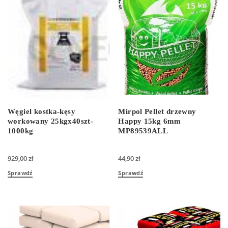
Węgiel kostka-kęsy
Mirpol Pellet drzewny
workowany 25kgx40szt-
Happy 15kg 6mm
1000kg
MP89539ALL
929,00
zł
44,90
zł
Sprawdź
Sprawdź