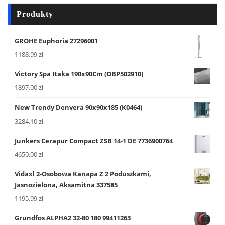
Produkty
GROHE Euphoria 27296001
1188,99
zł
Victory Spa Itaka 190x90Cm (OBP502910)
1897,00
zł
New Trendy Denvera 90x90x185 (K0464)
3284,10
zł
Junkers Cerapur Compact ZSB 14-1 DE 7736900764
4650,00
zł
Vidaxl 2-Osobowa Kanapa Z 2 Poduszkami,
Jasnozielona, Aksamitna 337585
1195,99
zł
Grundfos ALPHA2 32-80 180 99411263