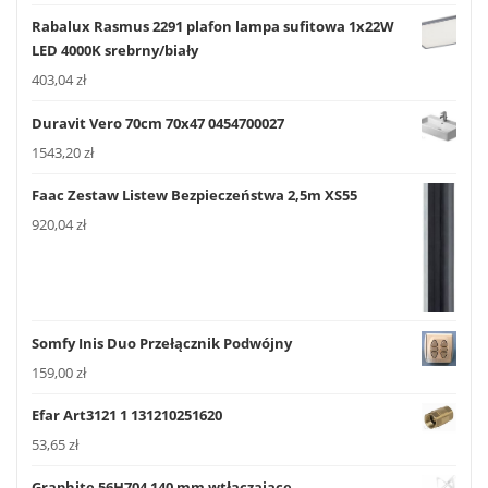
Rabalux Rasmus 2291 plafon lampa sufitowa 1x22W
LED 4000K srebrny/biały
403,04
zł
Duravit Vero 70cm 70x47 0454700027
1543,20
zł
Faac Zestaw Listew Bezpieczeństwa 2,5m XS55
920,04
zł
Somfy Inis Duo Przełącznik Podwójny
159,00
zł
Efar Art3121 1 131210251620
53,65
zł
Graphite 56H704 140 mm wtłaczające