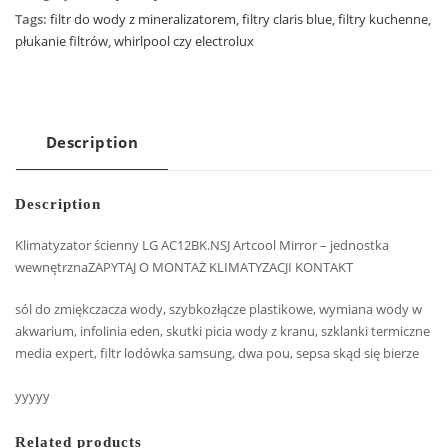
Tags:
filtr do wody z mineralizatorem
,
filtry claris blue
,
filtry kuchenne
,
płukanie filtrów
,
whirlpool czy electrolux
Description
Description
Klimatyzator ścienny LG AC12BK.NSJ Artcool Mirror – jednostka
wewnętrzna ZAPYTAJ O MONTAŻ KLIMATYZACJI KONTAKT
sól do zmiękczacza wody, szybkozłącze plastikowe, wymiana wody w
akwarium, infolinia eden, skutki picia wody z kranu, szklanki termiczne
media expert, filtr lodówka samsung, dwa pou, sepsa skąd się bierze
yyyyy
Related products