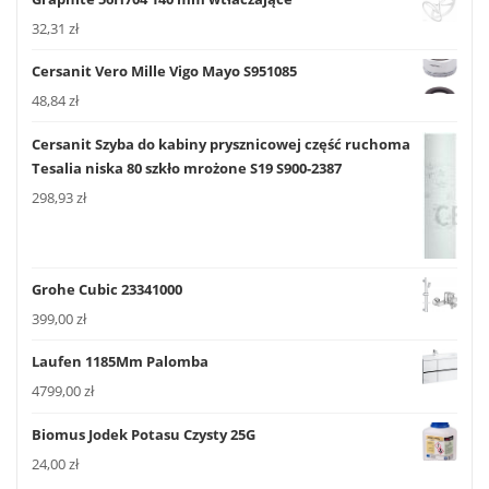
32,31
zł
Cersanit Vero Mille Vigo Mayo S951085
48,84
zł
Cersanit Szyba do kabiny prysznicowej część ruchoma
Tesalia niska 80 szkło mrożone S19 S900-2387
298,93
zł
Grohe Cubic 23341000
399,00
zł
Laufen 1185Mm Palomba
4799,00
zł
Biomus Jodek Potasu Czysty 25G
24,00
zł