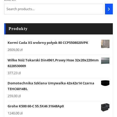
Produkty
Kermi Cada XS srebrny połysk 80 CCP5508020VPK
2609,00
zł
Wilke Nóż Tokarski Din4961,Prawy Hsse 32x20x220mm
8228530009
377,23
zł
Domotechnika Szklana Umywalka 42x42x14 Czarna
TEHC6014BL
259,00
zł
Grohe K500 60-C 55.5X46 31648Ap0
1240,00
zł