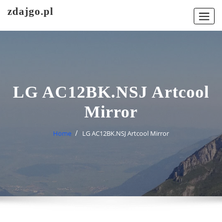
Skip
zdajgo.pl
to
content
LG AC12BK.NSJ Artcool
Mirror
Home
LG AC12BK.NSJ Artcool Mirror