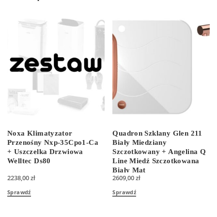
Noxa Klimatyzator
Quadron Szklany Glen 211
Przenośny Nxp-35Cpo1-Ca
Biały Miedziany
+ Uszczelka Drzwiowa
Szczotkowany + Angelina Q
Welltec Ds80
Line Miedź Szczotkowana
Biały Mat
2238,00
zł
2609,00
zł
(HB8078SB3FC1+3573500W
Sprawdź
Sprawdź