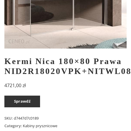
Kermi Nica 180×80 Prawa
NID2R18020VPK+NITWL0
4721,00
zł
Sprawdź
SKU:
d7447d7c0189
Category:
Kabiny prysznicowe