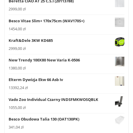
Beretta CIAO AT 25 C.S.I (20113788)
2999,00
zł
Besco Vitae Slim+ 170x75cm (WAV170S+)
1454,00
zł
Kraft&Dele 3KW KD685
2999,00
zł
New Trendy 100X80 New Varia K-0506
1380,00
zł
Elterm Dywizja Ekw 66 Asb Iv
13392,24
zł
Vado Zoo Individual Czarny INDSFMKWOSQBLK
1055,00
zł
Besco Obudowa Talia 130 (OAT130PK)
341,04
zł