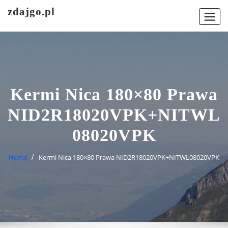
Skip
zdajgo.pl
to
content
Kermi Nica 180×80 Prawa
NID2R18020VPK+NITWL
08020VPK
Home
Kermi Nica 180×80 Prawa NID2R18020VPK+NITWL08020VPK