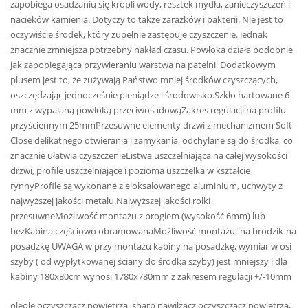
zapobiega osadzaniu się kropli wody, resztek mydła, zanieczyszczeń i
nacieków kamienia. Dotyczy to także zarazków i bakterii. Nie jest to
oczywiście środek, który zupełnie zastępuje czyszczenie. Jednak
znacznie zmniejsza potrzebny nakład czasu. Powłoka działa podobnie
jak zapobiegająca przywieraniu warstwa na patelni. Dodatkowym
plusem jest to, że zużywają Państwo mniej środków czyszczących,
oszczędzając jednocześnie pieniądze i środowisko.Szkło hartowane 6
mm z wypalaną powłoką przeciwosadowąZakres regulacji na profilu
przyściennym 25mmPrzesuwne elementy drzwi z mechanizmem Soft-
Close delikatnego otwierania i zamykania, odchylane są do środka, co
znacznie ułatwia czyszczenieListwa uszczelniająca na całej wysokości
drzwi, profile uszczelniające i pozioma uszczelka w kształcie
rynnyProfile są wykonane z eloksalowanego aluminium, uchwyty z
najwyższej jakości metalu.Najwyższej jakości rolki
przesuwneMożliwość montażu z progiem (wysokość 6mm) lub
bezKabina częściowo obramowanaMożliwość montażu:-na brodzik-na
posadzkę UWAGA w przy montażu kabiny na posadzkę, wymiar w osi
szyby ( od wypłytkowanej ściany do środka szyby) jest mniejszy i dla
kabiny 180x80cm wynosi 1780x780mm z zakresem regulacji +/-10mm
oleole oczyszczacz powietrza, sharp nawilżacz oczyszczacz powietrza,