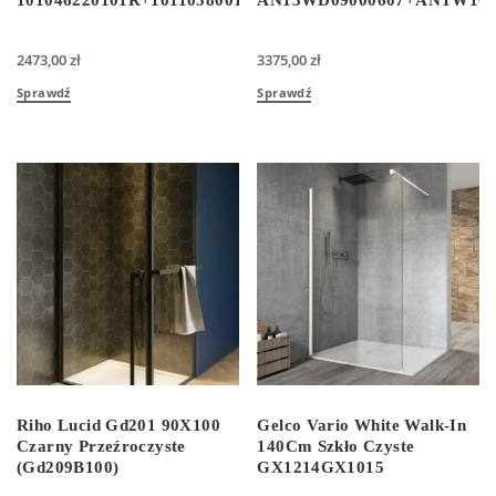
101046220101R+101105800101
AN13WD09000607+ANTW107
2473,00
zł
3375,00
zł
Sprawdź
Sprawdź
Riho Lucid Gd201 90X100
Gelco Vario White Walk-In
Czarny Przeźroczyste
140Cm Szkło Czyste
(Gd209B100)
GX1214GX1015