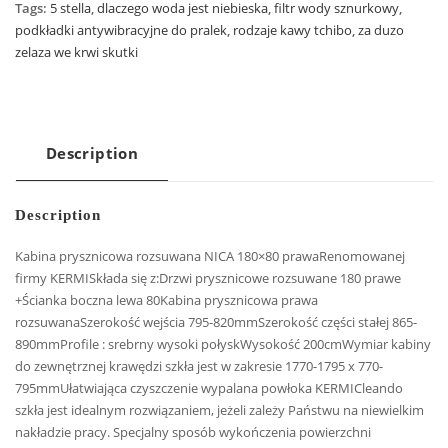
Tags:
5 stella
,
dlaczego woda jest niebieska
,
filtr wody sznurkowy
,
podkładki antywibracyjne do pralek
,
rodzaje kawy tchibo
,
za duzo
zelaza we krwi skutki
Description
Description
Kabina prysznicowa rozsuwana NICA 180×80 prawaRenomowanej
firmy KERMISkłada się z:Drzwi prysznicowe rozsuwane 180 prawe
+Ścianka boczna lewa 80Kabina prysznicowa prawa
rozsuwanaSzerokość wejścia 795-820mmSzerokość części stałej 865-
890mmProfile : srebrny wysoki połyskWysokość 200cmWymiar kabiny
do zewnętrznej krawędzi szkła jest w zakresie 1770-1795 x 770-
795mmUłatwiająca czyszczenie wypalana powłoka KERMICleando
szkła jest idealnym rozwiązaniem, jeżeli zależy Państwu na niewielkim
nakładzie pracy. Specjalny sposób wykończenia powierzchni