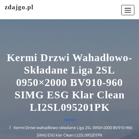
Skip
zdajgo.pl
to
content
Kermi Drzwi Wahadłowo-
Składane Liga 2SL
0950×2000 BV910-960
SIMG ESG Klar Clean
LI2SL095201PK
Home
Kermi Drzwi wahadłowo-składane Liga 2SL 0950×2000 BV910-960
SIMG ESG klar Clean LI2SL095201PK