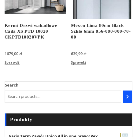
Kermi Drzwi wahadłowe
Mexen Lima 80cm Black
Cada XS PTD 10020
Szkło 6mm 856-080-000-70-
CKPTD10020VPK
00
1679,00
zł
639,99
zł
Sprawdź
Sprawdź
Search
Produkty
Vario Term Zawór Unico All in one prawy Pex