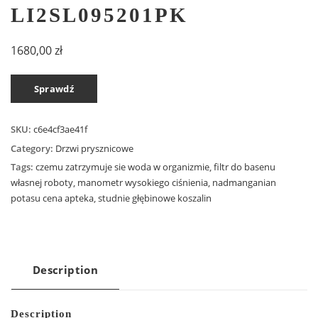
LI2SL095201PK
1680,00
zł
Sprawdź
SKU:
c6e4cf3ae41f
Category:
Drzwi prysznicowe
Tags:
czemu zatrzymuje sie woda w organizmie
,
filtr do basenu
własnej roboty
,
manometr wysokiego ciśnienia
,
nadmanganian
potasu cena apteka
,
studnie głębinowe koszalin
Description
Description