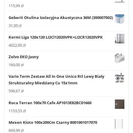
115,99
zł
Geberit Otulina Izolacyjna Akustyczna 36M (300007002)
31,00
zł
Kermi Liga 120x120 LI2Cl12020VPK+LI2CR12020VPK
4022,00
zł
Zelvo EKO Jasny
160,00
zł
Vario Term Zestaw All In One Unico Rtl Lewy Biały
Strukturalny Miedziany Cu 15x1mm
596,67
zł
Roca Terran 100x70 Cafe AP1013E82BC01660
1153,53
zł
Mexen Kioto 100x200Cm Czarny 8001001017070
669,99
zł