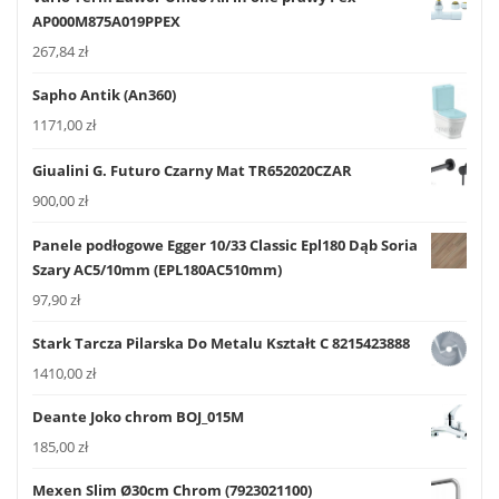
AP000M875A019PPEX
267,84
zł
Sapho Antik (An360)
1171,00
zł
Giualini G. Futuro Czarny Mat TR652020CZAR
900,00
zł
Panele podłogowe Egger 10/33 Classic Epl180 Dąb Soria
Szary AC5/10mm (EPL180AC510mm)
97,90
zł
Stark Tarcza Pilarska Do Metalu Kształt C 8215423888
1410,00
zł
Deante Joko chrom BOJ_015M
185,00
zł
Mexen Slim Ø30cm Chrom (7923021100)