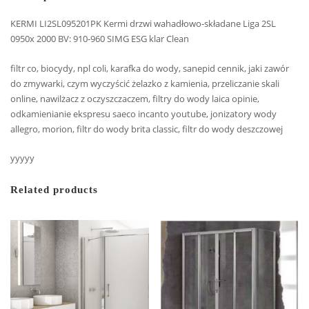
KERMI LI2SL095201PK Kermi drzwi wahadłowo-składane Liga 2SL
0950x 2000 BV: 910-960 SIMG ESG klar Clean
filtr co, biocydy, npl coli, karafka do wody, sanepid cennik, jaki zawór
do zmywarki, czym wyczyścić żelazko z kamienia, przeliczanie skali
online, nawilżacz z oczyszczaczem, filtry do wody laica opinie,
odkamienianie ekspresu saeco incanto youtube, jonizatory wody
allegro, morion, filtr do wody brita classic, filtr do wody deszczowej
yyyyy
Related products