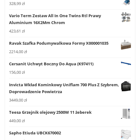
328,99
zł
Vario Term Zestaw All In One Twins Rtl Prawy
Aluminium 16X2Mm Chrom
423,61
zł
Ravak Szafka Podumywalkowa Formy X000001035
2214,00
zł
Cersanit Uchwyt Boczny Do Aqua (K97411)
156,00
zł
Invicta Wkład Kominkowy Uniflam 700 Plus Z Szybrem,
Doprowadzenie Powietrza
3449,00
zł
Teesa Grzejnik olejowy 2500W 11 żeberek
449,00
zł
Sapho Etiuda UBCK670002