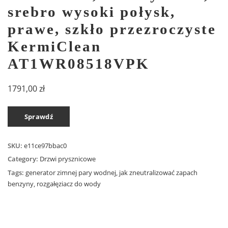
srebro wysoki połysk,
prawe, szkło przezroczyste
KermiClean
AT1WR08518VPK
1791,00
zł
Sprawdź
SKU:
e11ce97bbac0
Category:
Drzwi prysznicowe
Tags:
generator zimnej pary wodnej
,
jak zneutralizować zapach
benzyny
,
rozgałęziacz do wody