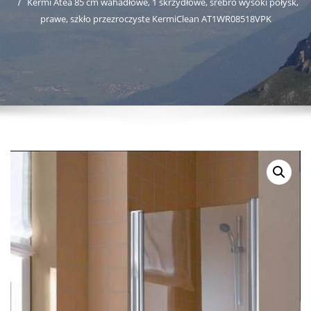
Kermi Atea 85 cm wahadłowe, 1 skrzydłowe, srebro wysoki połysk,
prawe, szkło przezroczyste KermiClean AT1WR08518VPK