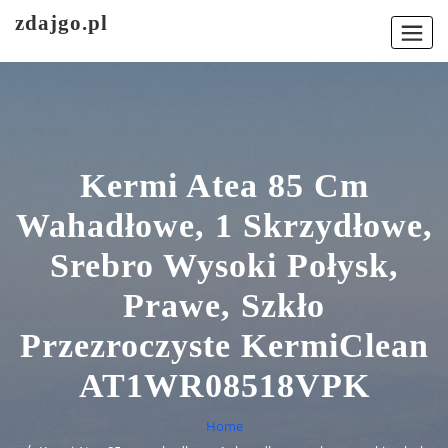
Skip
zdajgo.pl
to
content
Kermi Atea 85 Cm
Wahadłowe, 1 Skrzydłowe,
Srebro Wysoki Połysk,
Prawe, Szkło
Przezroczyste KermiClean
AT1WR08518VPK
Home