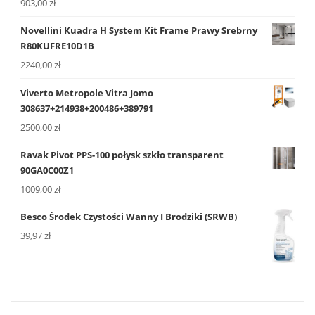
903,00
zł
Novellini Kuadra H System Kit Frame Prawy Srebrny
R80KUFRE10D1B
2240,00
zł
Viverto Metropole Vitra Jomo
308637+214938+200486+389791
2500,00
zł
Ravak Pivot PPS-100 połysk szkło transparent
90GA0C00Z1
1009,00
zł
Besco Środek Czystości Wanny I Brodziki (SRWB)
39,97
zł