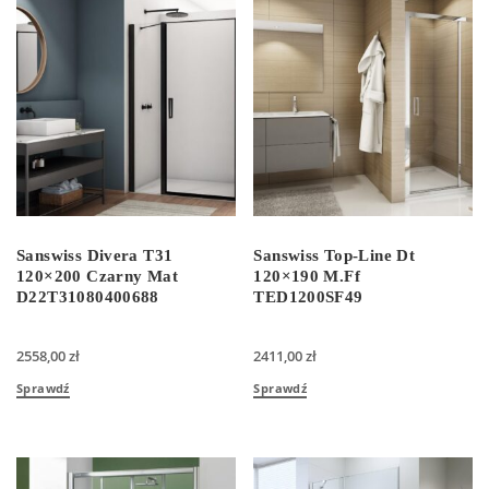
Sanswiss Divera T31
Sanswiss Top-Line Dt
120×200 Czarny Mat
120×190 M.Ff
D22T31080400688
TED1200SF49
2558,00
zł
2411,00
zł
Sprawdź
Sprawdź