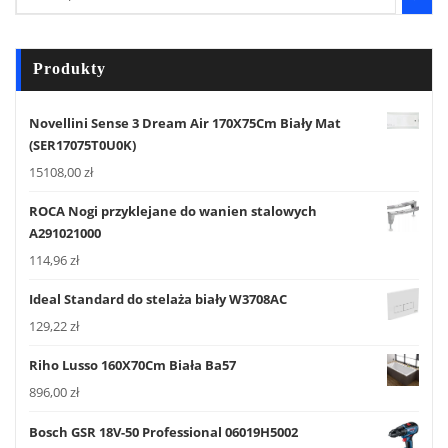
Produkty
Novellini Sense 3 Dream Air 170X75Cm Biały Mat
(SER17075T0U0K)
15108,00
zł
ROCA Nogi przyklejane do wanien stalowych
A291021000
114,96
zł
Ideal Standard do stelaża biały W3708AC
129,22
zł
Riho Lusso 160X70Cm Biała Ba57
896,00
zł
Bosch GSR 18V-50 Professional 06019H5002