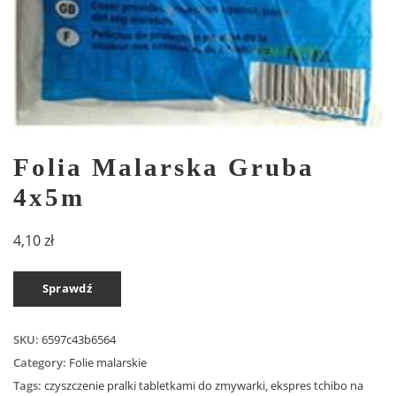
Folia Malarska Gruba
4x5m
4,10
zł
Sprawdź
SKU:
6597c43b6564
Category:
Folie malarskie
Tags:
czyszczenie pralki tabletkami do zmywarki
,
ekspres tchibo na