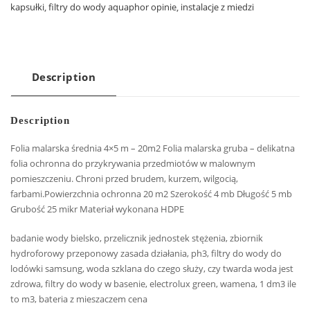
kapsułki
,
filtry do wody aquaphor opinie
,
instalacje z miedzi
Description
Description
Folia malarska średnia 4×5 m – 20m2 Folia malarska gruba – delikatna
folia ochronna do przykrywania przedmiotów w malownym
pomieszczeniu. Chroni przed brudem, kurzem, wilgocią,
farbami.Powierzchnia ochronna 20 m2 Szerokość 4 mb Długość 5 mb
Grubość 25 mikr Materiał wykonana HDPE
badanie wody bielsko, przelicznik jednostek stężenia, zbiornik
hydroforowy przeponowy zasada działania, ph3, filtry do wody do
lodówki samsung, woda szklana do czego służy, czy twarda woda jest
zdrowa, filtry do wody w basenie, electrolux green, wamena, 1 dm3 ile
to m3, bateria z mieszaczem cena