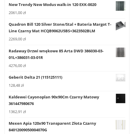
New Trendy New Modus walk-in 120 EXK-0020
2061,00
zł
Quadron Bill 120 Silver Stone/Stal + Bateria Margot T-
Line Czarny Mat HCQB9062U5BS+3623502BLM
2269,00
zł
Radaway Drzwi wnękowe 85 Arta DWD 386030-03-
01L+386031-03-01R
4276,00
zł
Geberit Delta 21 (115125111)
128,48
zł
Kaldewei Cayonoplan 90x90Cm Czarny Matowy
361447980676
1362,91
zł
Mexen Apia 120x90 Transparent Złota Czarny
84012009050004070G