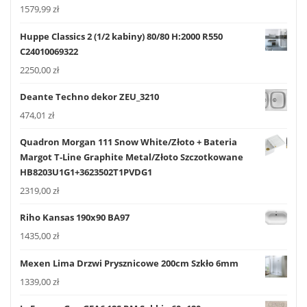
1579,99
zł
Huppe Classics 2 (1/2 kabiny) 80/80 H:2000 R550
C24010069322
2250,00
zł
Deante Techno dekor ZEU_3210
474,01
zł
Quadron Morgan 111 Snow White/Złoto + Bateria
Margot T-Line Graphite Metal/Złoto Szczotkowane
HB8203U1G1+3623502T1PVDG1
2319,00
zł
Riho Kansas 190x90 BA97
1435,00
zł
Mexen Lima Drzwi Prysznicowe 200cm Szkło 6mm
1339,00
zł