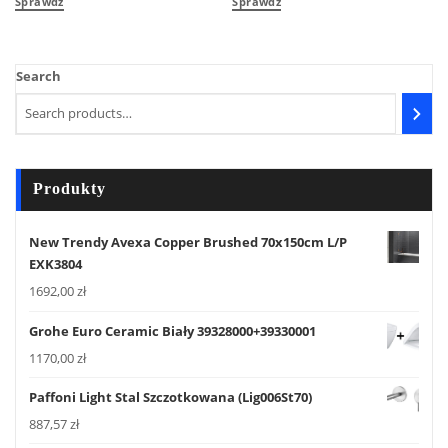
Sprawdź
Sprawdź
Search
Produkty
New Trendy Avexa Copper Brushed 70x150cm L/P
EXK3804
1692,00
zł
Grohe Euro Ceramic Biały 39328000+39330001
1170,00
zł
Paffoni Light Stal Szczotkowana (Lig006St70)
887,57
zł