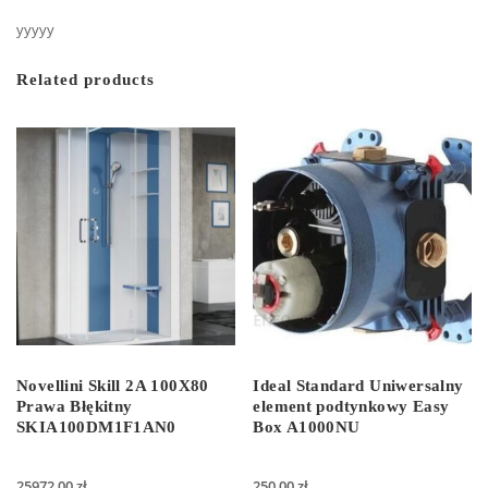
yyyyy
Related products
Novellini Skill 2A 100X80
Ideal Standard Uniwersalny
Prawa Błękitny
element podtynkowy Easy
SKIA100DM1F1AN0
Box A1000NU
25972,00
zł
250,00
zł