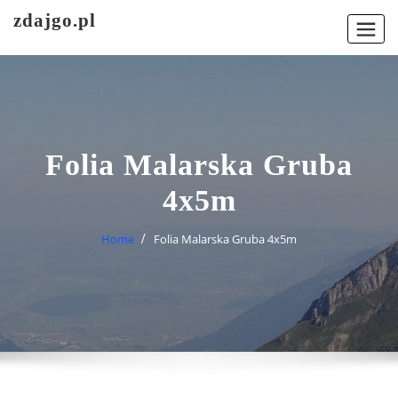
Skip
zdajgo.pl
to
content
Folia Malarska Gruba
4x5m
Home
Folia Malarska Gruba 4x5m