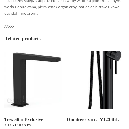
bezpieczny sklep, stacja uzdatniania wody w domu jednorodzinnym,
woda zjonizowana, pierwiastek organiczny, natlenianie stawu, kawa
davidoff fine aroma
yyyyy
Related products
Tres Slim Exclusive
Omnires czarna Y1233BL
20261302Nm