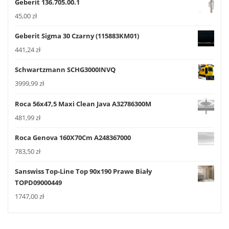
Geberit 136.705.00.1
45,00
zł
Geberit Sigma 30 Czarny (115883KM01)
441,24
zł
Schwartzmann SCHG3000INVQ
3999,99
zł
Roca 56x47,5 Maxi Clean Java A32786300M
481,99
zł
Roca Genova 160X70Cm A248367000
783,50
zł
Sanswiss Top-Line Top 90x190 Prawe Biały
TOPD09000449
1747,00
zł