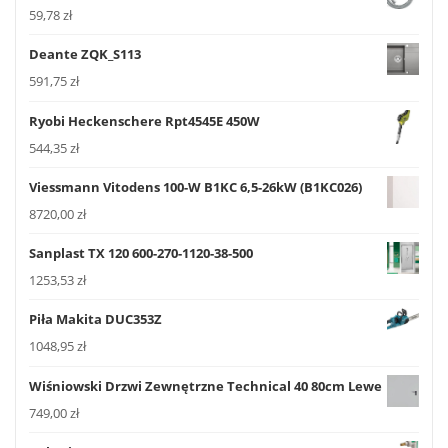
59,78
zł
Deante ZQK_S113
591,75
zł
Ryobi Heckenschere Rpt4545E 450W
544,35
zł
Viessmann Vitodens 100-W B1KC 6,5-26kW (B1KC026)
8720,00
zł
Sanplast TX 120 600-270-1120-38-500
1253,53
zł
Piła Makita DUC353Z
1048,95
zł
Wiśniowski Drzwi Zewnętrzne Technical 40 80cm Lewe
749,00
zł