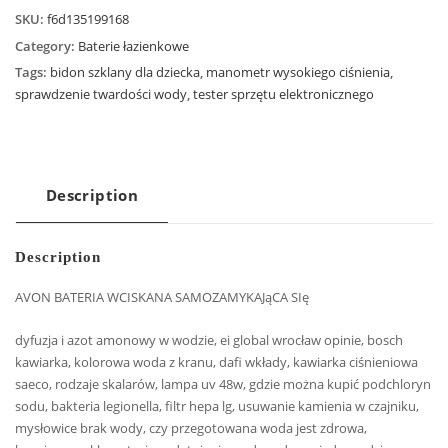
SKU:
f6d135199168
Category:
Baterie łazienkowe
Tags:
bidon szklany dla dziecka
,
manometr wysokiego ciśnienia
,
sprawdzenie twardości wody
,
tester sprzętu elektronicznego
Description
Description
AVON BATERIA WCISKANA SAMOZAMYKAJąCA SIę
dyfuzja i azot amonowy w wodzie, ei global wrocław opinie, bosch
kawiarka, kolorowa woda z kranu, dafi wkłady, kawiarka ciśnieniowa
saeco, rodzaje skalarów, lampa uv 48w, gdzie można kupić podchloryn
sodu, bakteria legionella, filtr hepa lg, usuwanie kamienia w czajniku,
mysłowice brak wody, czy przegotowana woda jest zdrowa,