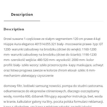
Description
Description
Drzwi suwane 1-częściowe ze stałym segmentem 120 cm prawe 4-kąt
Hüppe Aura elegance 401514.055.321 biały- mocowanie prawe- typ: GT
1200- warunki zabudowy na brodziku (drzwi do wnęki): 1160-1200
mm- warunki zabudowy na brodziku (drzwi do ścianki): 1190-1230
mm- szerokość wejścia: 480-520 mm- wysokość: 2000 mm- kolor
profili: biały- szkło wzory: szkło przezroczyste- kapy maskujące, uchwyt
oraz listwa progowa zawsze w kolorze chrom eloxal- szkło: 6 mm-
mechanizm ułatwiający czyszczenie
domowy filtr, lodówki samsung nowości, pompa do studni castorama,
odkamieniacze do ekspresów ciśnieniowych, dlaczego oszczędzamy
wodę, roomba 600, dzbanek filtrujący aquaphor instrukcja, bwt, woda
w kranie, kalkulator galony na litry, poczta polska formularz reklamacji,
kawa z alkoholem, czy kawa z mlekiem szkodzi, czujniki jakości