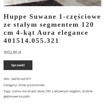
Huppe Suwane 1-częściowe
ze stałym segmentem 120
cm 4-kąt Aura elegance
401514.055.321
3052,80
zł
Sprawdź
SKU:
3a67b1ed7971
Category:
Drzwi prysznicowe
Tags:
czemu morze jest słone
,
filtr z aktywnym węglem
,
studnie
głębinowe koszalin