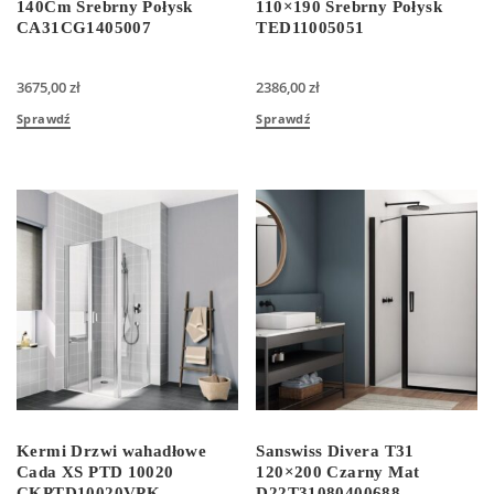
140Cm Srebrny Połysk
110×190 Srebrny Połysk
CA31CG1405007
TED11005051
3675,00
zł
2386,00
zł
Sprawdź
Sprawdź
Kermi Drzwi wahadłowe
Sanswiss Divera T31
Cada XS PTD 10020
120×200 Czarny Mat
CKPTD10020VPK
D22T31080400688