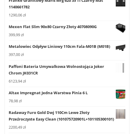
Franke Granitowy Maris Mrg 620 35 Tl Czarny Mat
1140661782
1290,06
zł
Mexen Flat Slim 90x80 Czarny Złoty 40708090G
399,99
zł
Metalowiec Odpływ Liniowy 110cm Fala-M01B (M01B)
397,00
zł
Paffoni Bateria Umywalkowa Wolnostojąca Joker
Chrom JK031CR
6123,94
zł
Altax Impregnat Jedna Warstwa Pinia 6 L
78,98
zł
Radaway Furo Gold Dwj 110Cm Lewe Złoty
Przeźroczyste Easy Clean (101075720901L+101105300101)
2200,49
zł