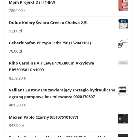
Mpm Projekt Ds II 14kW
7800,00
zł
Dulux Kolory Świata Grecka Chałwa 2,5L
52,60
zł
Geberit Syfon PE typu P d50/56 (152043161)
70,00
zł
Riho Carolina Air Lewa 170X80Cm Akrylowa
Bb53005A1Gh1009
8239,20
zł
Vaillant Zestaw L10 zawierający sprzegło hydrauliczne
z grupą pompową bez mieszacza 0020170507
4813,00
zł
Mexen Pablo Czarny (651075101077)
347,99
zł