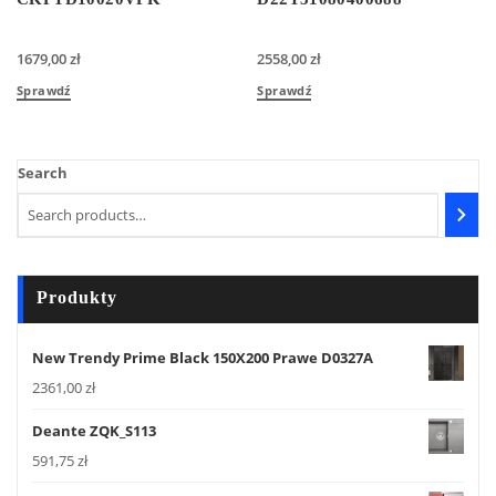
1679,00
zł
2558,00
zł
Sprawdź
Sprawdź
Search
Produkty
New Trendy Prime Black 150X200 Prawe D0327A
2361,00
zł
Deante ZQK_S113
591,75
zł