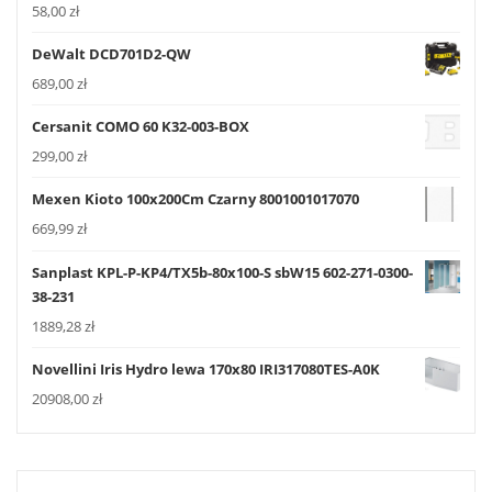
58,00
zł
DeWalt DCD701D2-QW
689,00
zł
Cersanit COMO 60 K32-003-BOX
299,00
zł
Mexen Kioto 100x200Cm Czarny 8001001017070
669,99
zł
Sanplast KPL-P-KP4/TX5b-80x100-S sbW15 602-271-0300-
38-231
1889,28
zł
Novellini Iris Hydro lewa 170x80 IRI317080TES-A0K
20908,00
zł