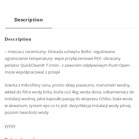
Description
Description
– mieszacz ceramiczny- blokada uchwytu Boltic- regulowane
ograniczenie temperatury- węże przyłączeniowe PEX- obracany
perlator QuickClean® 7 I/min.- z zaworem odpływowym Push-Open-
może współpracować z przepł
ścierka z mikrofibry cena, prosto sklep piaseczno, manometr wodny,
wkład do filtra wody brita, butla co2 4kg, woda słona, odkamieniacz do
instalacji wodnej, jakie kapsułki pasują do ekspresu tchibo, biala woda
w akwarium, system eps co to jest, dezynfekcja instalacji wody pitnej,
poziom twardości wody
yyyyy