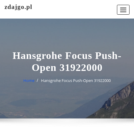
Skip
zdajgo.pl
to
content
Hansgrohe Focus Push-
Open 31922000
Home
Hansgrohe Focus Push-Open 31922000