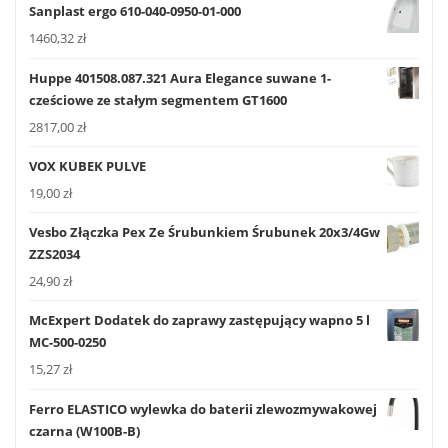
Sanplast ergo 610-040-0950-01-000
1460,32
zł
Huppe 401508.087.321 Aura Elegance suwane 1-
cześciowe ze stałym segmentem GT1600
2817,00
zł
VOX KUBEK PULVE
19,00
zł
Vesbo Złączka Pex Ze Śrubunkiem Śrubunek 20x3/4Gw
ZZS2034
24,90
zł
McExpert Dodatek do zaprawy zastępujący wapno 5 l
MC-500-0250
15,27
zł
Ferro ELASTICO wylewka do baterii zlewozmywakowej
czarna (W100B-B)