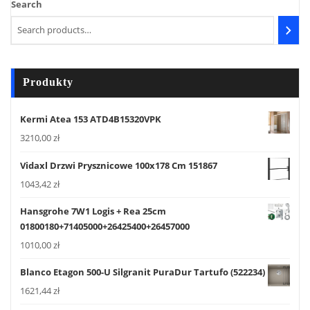
Search
Produkty
Kermi Atea 153 ATD4B15320VPK
3210,00
zł
Vidaxl Drzwi Prysznicowe 100x178 Cm 151867
1043,42
zł
Hansgrohe 7W1 Logis + Rea 25cm
01800180+71405000+26425400+26457000
1010,00
zł
Blanco Etagon 500-U Silgranit PuraDur Tartufo (522234)
1621,44
zł