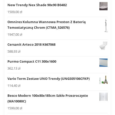
New Trendy Nex Shade 90x90 B0482
1509,00
zł
Omnires Kolumna Wannowa Preston Z Baterią
Temostatyczną Chrom (CTMA_526576)
1947,00
zł
Cersanit Arteco 2018 K667068
588,93
zł
Purmo Compact C11 300x1600
362,13
zł
Vario Term Zestaw UNO Trendy (UNGS05106CFKP)
114,40
zł
Besco Modern 100x80x185cm Szkło Przezroczyste
(MA10080C)
1599,00
zł