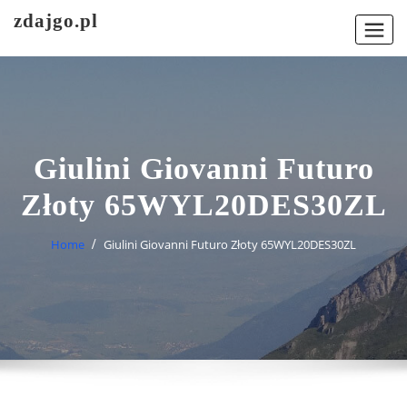
Skip
zdajgo.pl
to
content
Giulini Giovanni Futuro
Złoty 65WYL20DES30ZL
Home
Giulini Giovanni Futuro Złoty 65WYL20DES30ZL