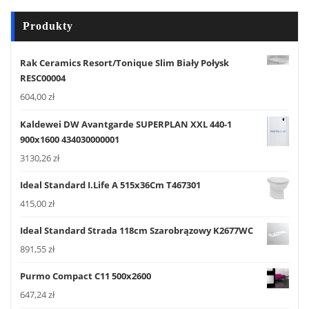
Produkty
Rak Ceramics Resort/Tonique Slim Biały Połysk
RESC00004
604,00
zł
Kaldewei DW Avantgarde SUPERPLAN XXL 440-1
900x1600 434030000001
3130,26
zł
Ideal Standard I.Life A 515x36Cm T467301
415,00
zł
Ideal Standard Strada 118cm Szarobrązowy K2677WC
891,55
zł
Purmo Compact C11 500x2600
647,24
zł