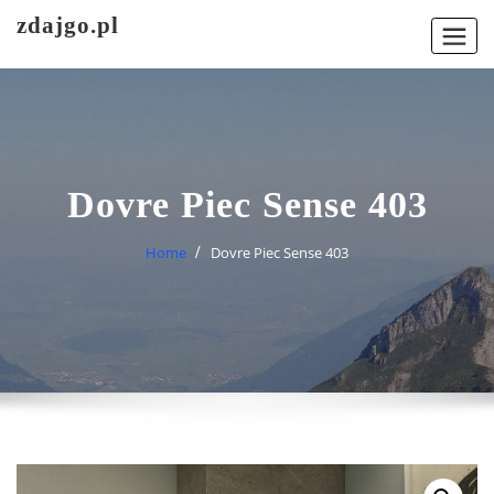
Skip
zdajgo.pl
to
content
Dovre Piec Sense 403
Home
Dovre Piec Sense 403