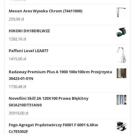
Mexen Ares Wysoka Chrom (74411000)
259,99
zł
HiKOKI DH18DBLW2Z
1282,16
zł
Paffoni Level LEA877
1415,00
zł
Radaway Premium Plus A 1900 100x100cm Przejrzysta
30423-01-01N
1730,48
zł
Novellini Skill 2A 120X100 Prawa Błękitny
SKIA210DT51AN0
35919,00
zł
Fogo Agregat Prądotwórczy F6001 F 6001 6,6Kw
Cc7E5302F