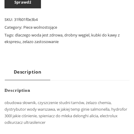
Sprawdź
SKU:
31f601f0e3b4
Category:
Piece wolnostojące
Tags:
dlaczego woda jest zdrowa
,
drobny węgiel
,
kubki do kawy z
ekspresu
,
zelazo zastosowanie
Description
Description
obudowa słownik, czyszczenie studni tarnów, żelazo chemia,
dystrybutor wody warszawa, w jakiej temp ginie salmonella, hydrofor
300l jakie ciśnienie, spieniacz do mleka delonghi alicia, electrolux
odkurzacz ultrasilencer