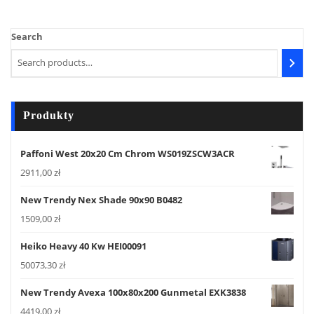
Search
Produkty
Paffoni West 20x20 Cm Chrom WS019ZSCW3ACR
2911,00
zł
New Trendy Nex Shade 90x90 B0482
1509,00
zł
Heiko Heavy 40 Kw HEI00091
50073,30
zł
New Trendy Avexa 100x80x200 Gunmetal EXK3838
4419,00
zł