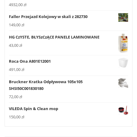
4932,00
zł
Faller Przejazd Kolejowy w skali z 282730
149,00
zł
HG CzYSTE, BŁYSzCzĄCE PANELE LAMINOWANE
43,00
zł
Roca Ona A801E12001
491,00
zł
Bruckner Kratka Odpływowa 105x105
SHSI50C001830180
72,00
zł
VILEDA Spin & Clean mop
150,00
zł