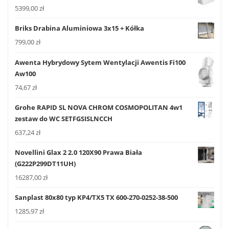
5399,00
zł
Briks Drabina Aluminiowa 3x15 + Kółka
799,00
zł
Awenta Hybrydowy Sytem Wentylacji Awentis Fi100
Aw100
74,67
zł
Grohe RAPID SL NOVA CHROM COSMOPOLITAN 4w1
zestaw do WC SETFGSISLNCCH
637,24
zł
Novellini Glax 2 2.0 120X90 Prawa Biała
(G222P299DT11UH)
16287,00
zł
Sanplast 80x80 typ KP4/TX5 TX 600-270-0252-38-500
1285,97
zł