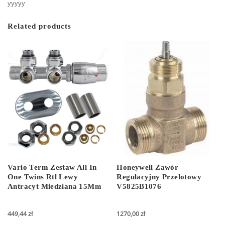
yyyyy
Related products
Vario Term Zestaw All In
Honeywell Zawór
One Twins Rtl Lewy
Regulacyjny Przelotowy
Antracyt Miedziana 15Mm
V5825B1076
449,44
zł
1270,00
zł