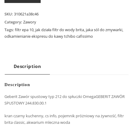
SKU:
310621a38c46
Category:
Zawory
Tags:
filtr epa 10
,
jak działa filtr do wody brita
,
jaka sól do zmywarki
,
odkamienianie ekspresu do kawy tchibo cafissimo
Description
Description
Geberit Zawór spustowy typ 212 do spłuczki OmegaGEBERIT ZAWÓR
SPUSTOWY 244.830.00.1
kran czarny kuchenny, cs info, pojemnik próżniowy na żywność, filtr
brita classic, akwarium mleczna woda