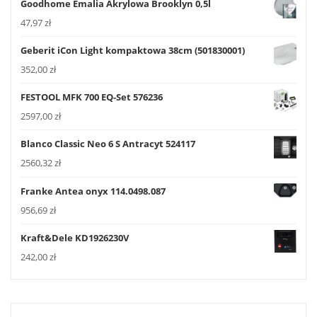
Goodhome Emalia Akrylowa Brooklyn 0,5l
47,97
zł
Geberit iCon Light kompaktowa 38cm (501830001)
352,00
zł
FESTOOL MFK 700 EQ-Set 576236
2597,00
zł
Blanco Classic Neo 6 S Antracyt 524117
2560,32
zł
Franke Antea onyx 114.0498.087
956,69
zł
Kraft&Dele KD1926230V
242,00
zł