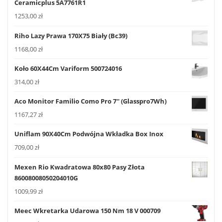
Ceramicplus 5A7761R1
1253,00
zł
Riho Lazy Prawa 170X75 Biały (Bc39)
1168,00
zł
Koło 60X44Cm Variform 500724016
314,00
zł
Aco Monitor Familio Como Pro 7'' (Glasspro7Wh)
1167,27
zł
Uniflam 90X40Cm Podwójna Wkładka Box Inox
709,00
zł
Mexen Rio Kwadratowa 80x80 Pasy Złota
86008008050204010G
1009,99
zł
Meec Wkretarka Udarowa 150 Nm 18 V 000709