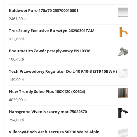
Kaldewei Puro 170x70 258700010001
2461,30
zł
Tres Study Exclusive Bursztyn 26290301TAM
922,66
zł
Pneumatics Zawór przepływowy PN10338
106,48
zł
Tech Przewodowy Regulator Do L-10 R10-B (STR10BWH)
149,99
zł
New Trendy Soleo Plus 100X120 (K0624)
4039,00
zł
Hansgrohe Vivenis czarny mat 75022670
794,00
zł
Villeroy&Boch Architectura 56X36 Weiss Alpin