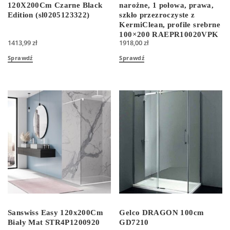
120X200Cm Czarne Black
narożne, 1 połowa, prawa,
Edition (sl0205123322)
szkło przezroczyste z
KermiClean, profile srebrne
100×200 RAEPR10020VPK
1413,99
zł
1918,00
zł
Sprawdź
Sprawdź
Sanswiss Easy 120x200Cm
Gelco DRAGON 100cm
Biały Mat STR4P1200920
GD7210