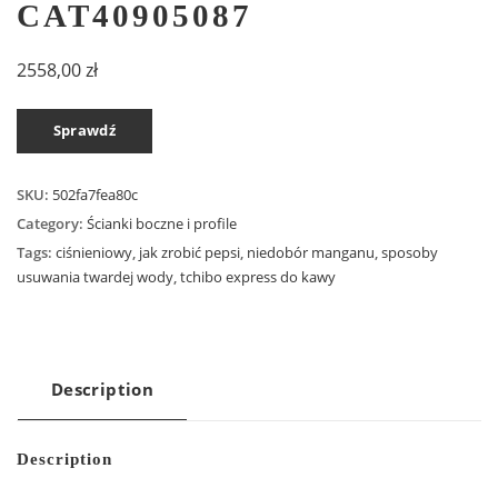
CAT40905087
2558,00
zł
Sprawdź
SKU:
502fa7fea80c
Category:
Ścianki boczne i profile
Tags:
ciśnieniowy
,
jak zrobić pepsi
,
niedobór manganu
,
sposoby
usuwania twardej wody
,
tchibo express do kawy
Description
Description