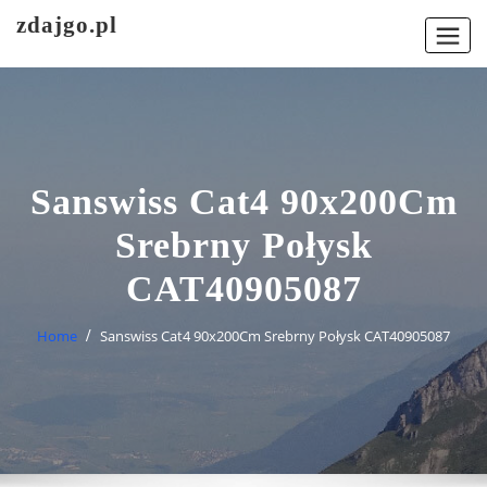
Skip
zdajgo.pl
to
content
Sanswiss Cat4 90x200Cm
Srebrny Połysk
CAT40905087
Home
Sanswiss Cat4 90x200Cm Srebrny Połysk CAT40905087