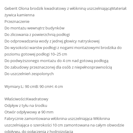
Geberit Olona brodzik kwadratowy z włókniną uszczelniającąMateriał:
żywica kamienna
Przeznaczenie
Do montażu wewnątrz budynków
Do zlicowania z powierzchnią podłogi
Do odprowadzania wody z jednej głowicy natryskowej
Do wysokości warstw podłogi z nogami montażowymi brodzika do
poziomu gotowej podłogi 10–25 cm
Do podwyższonego montażu do 4 cm nad gotową podłogą
Do zabudowy przeznaczonej dla osób z niepełnosprawnością
Do uszczelnień zespolonych
Wymiary:L: 90 cmB: 90 cmH: 4 cm
Właściwości:Kwadratowy
Odpływ z tyłu na środku
Otwór odpływowy ø 90 mm
Fabrycznie zamontowana włóknina uszczelniająca Włóknina
uszczelniająca o szerokości 10 cm zamontowana na całym obwodzie
odpływu, do połączenia z hydroizolacją