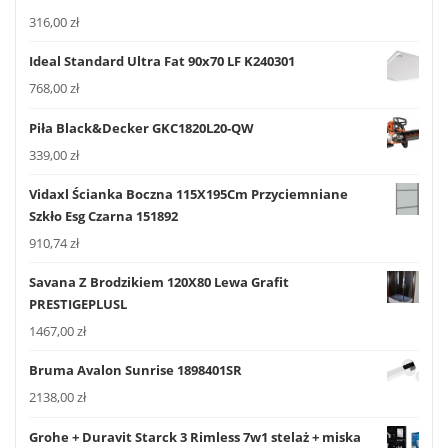
316,00
zł
Ideal Standard Ultra Fat 90x70 LF K240301
768,00
zł
Piła Black&Decker GKC1820L20-QW
339,00
zł
Vidaxl Ścianka Boczna 115X195Cm Przyciemniane
Szkło Esg Czarna 151892
910,74
zł
Savana Z Brodzikiem 120X80 Lewa Grafit
PRESTIGEPLUSL
1467,00
zł
Bruma Avalon Sunrise 1898401SR
2138,00
zł
Grohe + Duravit Starck 3 Rimless 7w1 stelaż + miska