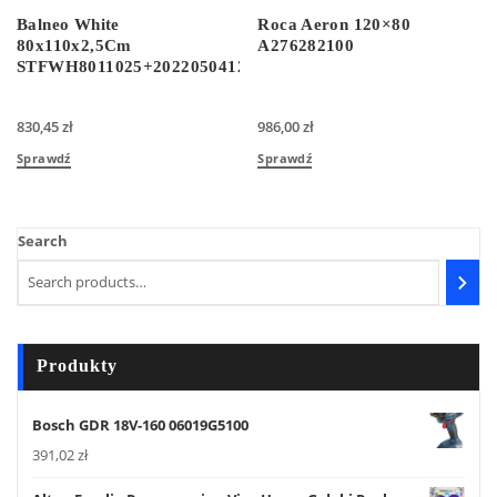
Balneo White
Roca Aeron 120×80
80x110x2,5Cm
A276282100
STFWH8011025+20220504121812
830,45
zł
986,00
zł
Sprawdź
Sprawdź
Search
Produkty
Bosch GDR 18V-160 06019G5100
391,02
zł