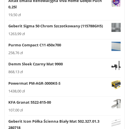
Altax Emalia Renowacyjna Viva Home Gołębi Puch
0,25l
19,50
zł
Geberit Sigma 50 Chrom Szczotkowany (115788GH5)
1263,99
zł
Purmo Compact C11 450x700
258,76
zł
Demm Sleek Czarny Mat 9900
868,13
zł
Powermat PM-AGR-3000KE-S
1438,00
zł
KFA Granat 5522-815-00
107,00
zł
Geberit Icon Półka Ścienna Biały Mat 502.327.01.3
280718