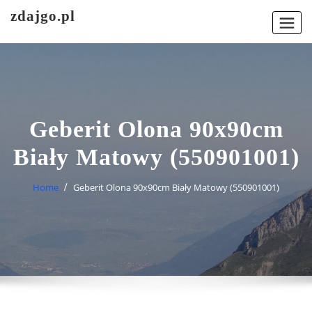
Skip
zdajgo.pl
to
content
Geberit Olona 90x90cm
Biały Matowy (550901001)
Home
Geberit Olona 90x90cm Biały Matowy (550901001)