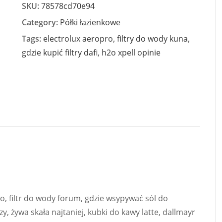
SKU:
78578cd70e94
Category:
Półki łazienkowe
Tags:
electrolux aeropro
,
filtry do wody kuna
,
gdzie kupić filtry dafi
,
h2o xpell opinie
ko, filtr do wody forum, gdzie wsypywać sól do
y, żywa skała najtaniej, kubki do kawy latte, dallmayr