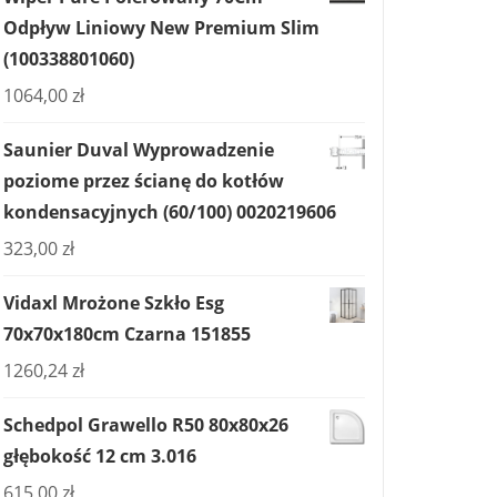
Odpływ Liniowy New Premium Slim
(100338801060)
1064,00
zł
Saunier Duval Wyprowadzenie
poziome przez ścianę do kotłów
kondensacyjnych (60/100) 0020219606
323,00
zł
Vidaxl Mrożone Szkło Esg
70x70x180cm Czarna 151855
1260,24
zł
Schedpol Grawello R50 80x80x26
głębokość 12 cm 3.016
615,00
zł