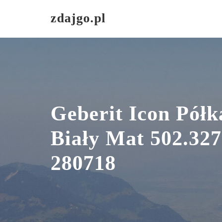
Skip
zdajgo.pl
to
content
Geberit Icon Półk
Biały Mat 502.327
280718