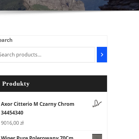
earch
Produkty
Axor Citterio M Czarny Chrom
34454340
9016,00
zł
Wiper Pure Polerowany 70Cm