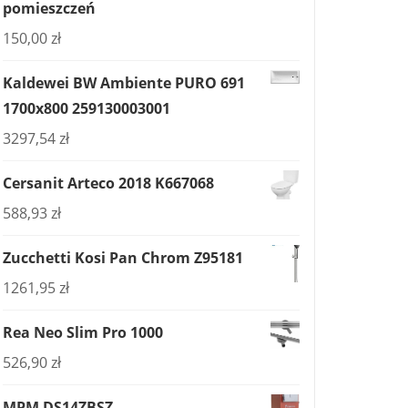
pomieszczeń
150,00
zł
Kaldewei BW Ambiente PURO 691
1700x800 259130003001
3297,54
zł
Cersanit Arteco 2018 K667068
588,93
zł
Zucchetti Kosi Pan Chrom Z95181
1261,95
zł
Rea Neo Slim Pro 1000
526,90
zł
MPM DS14ZBSZ