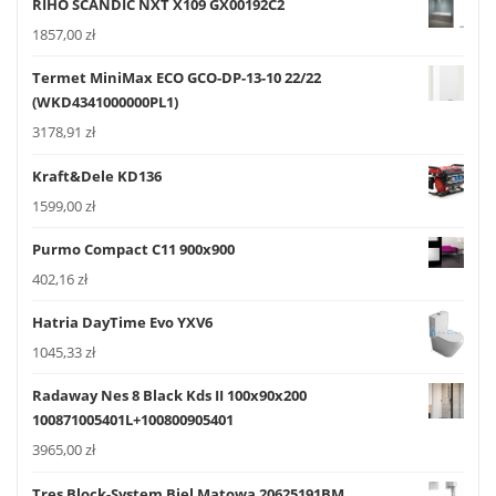
RIHO SCANDIC NXT X109 GX00192C2
1857,00
zł
Termet MiniMax ECO GCO-DP-13-10 22/22
(WKD4341000000PL1)
3178,91
zł
Kraft&Dele KD136
1599,00
zł
Purmo Compact C11 900x900
402,16
zł
Hatria DayTime Evo YXV6
1045,33
zł
Radaway Nes 8 Black Kds II 100x90x200
100871005401L+100800905401
3965,00
zł
Tres Block-System Biel Matowa 20625191BM