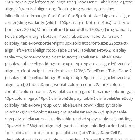
160%;text-align: left;vertical-align: top;}.TabelDane .TabelDane-2 {;text-
align: left;vertical-align: top;}.floating-img-warianty {display:
inline;float: left;margin: 0px 10px 10px 5px;font-size: 14px;text-align:
center;}.img-warianty {width: 100px;margin-bottom: 4px;}.font-tytul
{font-size: 200%;}@media all and (max-width: 1200px) {.img-warianty
{width: 50px;margin-bottom: 4px;}.TabelDane .TabelDane-row-1
{display: table-row;border-right: 0px solid #ccc;font-size: 22px;text-
align: left;vertical-align: top;}.TabelDane .TabelDane-row-2 {display:
table-row;border-top: 0.5px solid #ccc;}.TabelDane .TabelDane-1
{display: table-cell;padding: 10px 0px 15px 5px;text-align: left;vertical-
align: top;font-weight: bold;font-size: 120%;}.TabelDane .TabelDane-2
{display: table-cell;padding: 15px 0px 10px 5px;text-align: left;vertical-
align: top;}}#TabelaDane {-webkit-column-count: 2;-moz-column-
count: 2;column-count: 2;-webkit-column-gap: 10px;-moz-column-gap:
10px;column-gap: 10px;}.divTable{display: table;}.divTabelaDaneBody
{display: table-row-group;}.divTabelaDaneRow-1 {display: table-
row;background-color: #eee;}.divTabelaDaneRow-2 {display: table-
row;}.divTabelaDaneCell-L, .divTableHead {display: table-cell;padding:
10px;width: 25%;text-align: right;vertical-align: middle;border-bottom:
1px solid #ccc;border-top: 1px solid #ccc;}.divTabelaDaneCell-R,
.divTableHead {display: table-cell;padding: 10px;width: 25%;text-align: