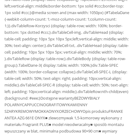
left;vertical-align: middle;border-bottom: 1px solid #ccc;border-top:
1px solid #ccc;}@media screen and (max-width: 1050px) {#TabelaDane
{-webkit-column-count: 1;-moz-column-count: 1;column-count:
1;}}.divTableRow-Korzysci {display: table-row; width: 100%; border-
bottom: 1px dotted #ccc;}.divTableCell-img, .divTableHead {display:
table-cell; padding: 10px 5px 10px 5px;left;vertical-align: middle; width:
30%; text-align: center;}.divTableCell-txt, .divTableHead {display: table-
cell; padding: 10px 5px 10px 5px; vertical-align: middle; width: 70%;
}.divTableRow {display: table-row;}.divTableBody {display: table-row-
group;}.TabelDane-3{ display: table; width: 100%;}div.Table-SPEC
{width: 100%; border-collapse: collapse;}.divTableCell-SPEC-L {display:
table-cell; width: 50%; text-align: right; padding: 10px;vertical-align:
middle;}.divTableCell-SPEC-R {display: table-cell; width: 50%; text-align:
left; padding: 10px;vertical-align: middle;}.divTableRow:nth-child(even)
{background: #eee;}Dostępne wariantyBEŻOWYBIAŁY
POLARNYCAPPUCCINOGRAFITOWYKAMIENNY
SZARYKREMOWYMOKKAONYXORZECHOWYOpis produktuFRANKE
ANTEA AZG 661E ONYX■ zlewozmywak 1,5-komorowy wykonany z
materiału Fragranit PLUS■ model nieodwracalny■ sposób montażu
wpuszczany w blat, minimalna podbudowa 90×90 cm■ wymiary