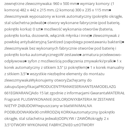
zewnętrzne zlewozmywaka: 960 x 500 mm■ wymiary komory: (1
komora) 482 x 442 x 215 mm, (2 komora) 300 x 235 x 115 mm■
zlewozmywak wyposażony w korek automatyczny (pokrętło okrągłe,
stal szlachetna jedwab)■ otwory wykonane fabrycznie (pod baterię,
pokrętło korka): 0 szt■ możliwość wykonania otworów (bateria,
pokrętło korka, dozownik, włącznik młynka i inne)■ zlewozmywak z
powłokę antybakteryjną Sanitized (zapobiega powstawaniu bakterii)■
zlewozmywak bez wykonanych fabrycznie otworów pod baterię i
pokrętło korka automatycznegoW zestawie■ armatura przelewowo-
odpływowa■ syfon z możliwością podłączenia zmywakrki/pralki■ 1 x
korek automatyczny z sitkiem 3,5″ (z pokrętłem)■ 1 x korek manualny
z sitkiem 3,5″■ wszystkie niezbędne elementy do montażu
zlewozmywakaWykonujemy otworyZachęcamy do
zakupuSpecyfikacjaPRODUCENTFRANKESERIAANTEAMODELAZG
661EGWARANCJAdo 15 lat zgodnie z informacjami GwarantaMATERIAŁ
Fragranit PLUSWYKONANIE (KOLOR)ONYXBATERIA W ZESTAWIE
NIETYP ZABUDOWYwpuszczany w blatMINIMALNA
PODBUDOWA90x90 cmRRODZAJ KORKAautomatyczny (pokrętło
okrągłe, stal szlachetna jedwab)ODPŁYW / ZAWÓRokrągły 2 x
3,5″OTWORY WYKONANE FABRYCZNIE0 sztOTWORY