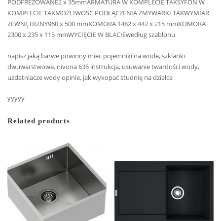
PODFREZOWANE2 x 35mmARMATURA W KOMPLECIE TAKSYFON W
KOMPLECIE TAKMOŻLIWOŚC PODŁĄCZENIA ZMYWARKI TAKWYMIAR
ZEWNĘTRZNY960 x 500 mmKOMORA 1482 x 442 x 215 mmKOMORA
2300 x 235 x 115 mmWYCIĘCIE W BLACIEwedług szablonu
napisz jaką barwe powinny miec pojemniki na wode, szklanki
dwuwarstwowe, nivona 635 instrukcja, usuwanie twardości wody,
uzdatniacze wody opinie, jak wykopać studnię na działce
yyyyy
Related products