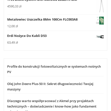
4590,33
zł
Metalowiec Uszczelka 8Mm 100Cm FLC003A8
12,00
zł
Erdi Nożyce Do Kabli D53
63,49
zł
Profile do konstrukcji fotowoltaicznych w systemach nośnych
PV
Olej John Deere Plus-50 II: Sekret długowieczności Twojej
maszyny
Dlaczego warto współpracować z Akmel przy projektach
technicznych – doświadczenie i know-how jako fundament