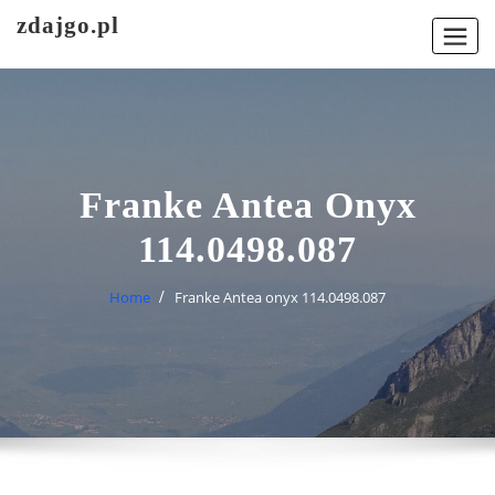
Skip
zdajgo.pl
to
content
Franke Antea Onyx
114.0498.087
Home
Franke Antea onyx 114.0498.087