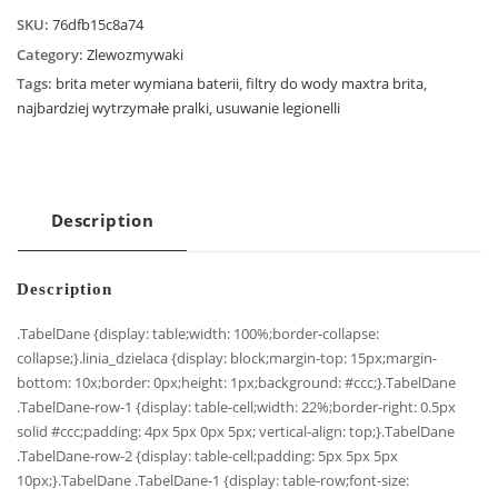
SKU:
76dfb15c8a74
Category:
Zlewozmywaki
Tags:
brita meter wymiana baterii
,
filtry do wody maxtra brita
,
najbardziej wytrzymałe pralki
,
usuwanie legionelli
Description
Description
.TabelDane {display: table;width: 100%;border-collapse:
collapse;}.linia_dzielaca {display: block;margin-top: 15px;margin-
bottom: 10x;border: 0px;height: 1px;background: #ccc;}.TabelDane
.TabelDane-row-1 {display: table-cell;width: 22%;border-right: 0.5px
solid #ccc;padding: 4px 5px 0px 5px; vertical-align: top;}.TabelDane
.TabelDane-row-2 {display: table-cell;padding: 5px 5px 5px
10px;}.TabelDane .TabelDane-1 {display: table-row;font-size: