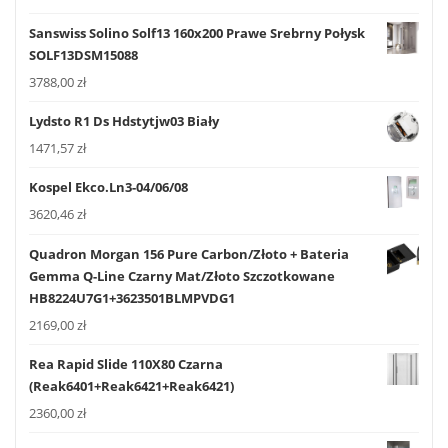
Sanswiss Solino Solf13 160x200 Prawe Srebrny Połysk
SOLF13DSM15088
3788,00
zł
Lydsto R1 Ds Hdstytjw03 Biały
1471,57
zł
Kospel Ekco.Ln3-04/06/08
3620,46
zł
Quadron Morgan 156 Pure Carbon/Złoto + Bateria
Gemma Q-Line Czarny Mat/Złoto Szczotkowane
HB8224U7G1+3623501BLMPVDG1
2169,00
zł
Rea Rapid Slide 110X80 Czarna
(Reak6401+Reak6421+Reak6421)
2360,00
zł