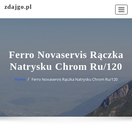
Skip
zdajgo.pl
to
content
Ferro Novaservis Rączka
Natrysku Chrom Ru/120
Home
Ferro Novaservis Rączka Natrysku Chrom Ru/120