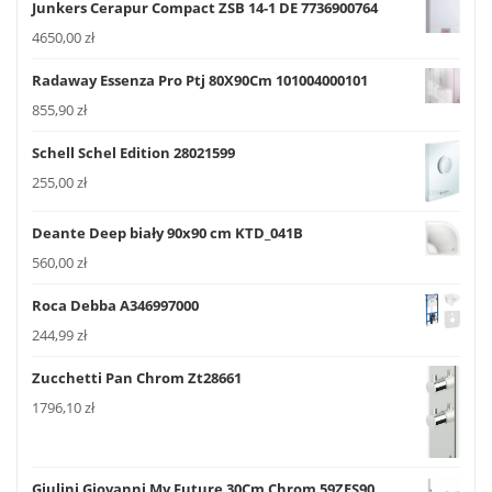
Junkers Cerapur Compact ZSB 14-1 DE 7736900764
4650,00
zł
Radaway Essenza Pro Ptj 80X90Cm 101004000101
855,90
zł
Schell Schel Edition 28021599
255,00
zł
Deante Deep biały 90x90 cm KTD_041B
560,00
zł
Roca Debba A346997000
244,99
zł
Zucchetti Pan Chrom Zt28661
1796,10
zł
Giulini Giovanni My Future 30Cm Chrom 59ZES90