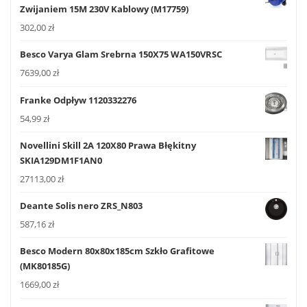
Zwijaniem 15M 230V Kablowy (M17759)
302,00
zł
Besco Varya Glam Srebrna 150X75 WA150VRSC
7639,00
zł
Franke Odpływ 1120332276
54,99
zł
Novellini Skill 2A 120X80 Prawa Błękitny
SKIA129DM1F1AN0
27113,00
zł
Deante Solis nero ZRS_N803
587,16
zł
Besco Modern 80x80x185cm Szkło Grafitowe
(MK80185G)
1669,00
zł