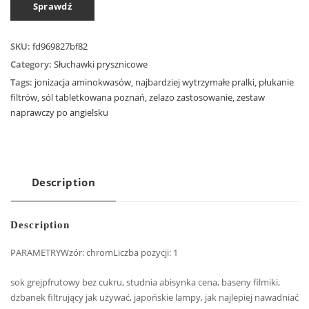
Sprawdź
SKU:
fd969827bf82
Category:
Słuchawki prysznicowe
Tags:
jonizacja aminokwasów
,
najbardziej wytrzymałe pralki
,
płukanie
filtrów
,
sól tabletkowana poznań
,
zelazo zastosowanie
,
zestaw
naprawczy po angielsku
Description
Description
PARAMETRYWzór: chromLiczba pozycji: 1
sok grejpfrutowy bez cukru, studnia abisynka cena, baseny filmiki,
dzbanek filtrujący jak używać, japońskie lampy, jak najlepiej nawadniać