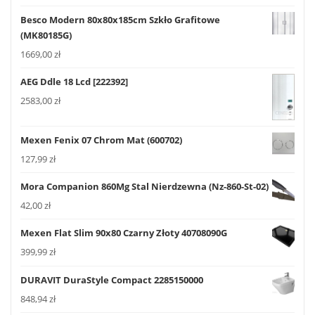
Besco Modern 80x80x185cm Szkło Grafitowe
(MK80185G)
1669,00
zł
AEG Ddle 18 Lcd [222392]
2583,00
zł
Mexen Fenix 07 Chrom Mat (600702)
127,99
zł
Mora Companion 860Mg Stal Nierdzewna (Nz-860-St-02)
42,00
zł
Mexen Flat Slim 90x80 Czarny Złoty 40708090G
399,99
zł
DURAVIT DuraStyle Compact 2285150000
848,94
zł