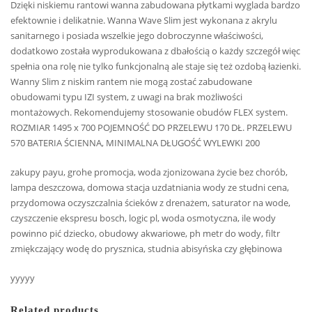
Dzięki niskiemu rantowi wanna zabudowana płytkami wyglada bardzo
efektownie i delikatnie. Wanna Wave Slim jest wykonana z akrylu
sanitarnego i posiada wszelkie jego dobroczynne właściwości,
dodatkowo została wyprodukowana z dbałością o każdy szczegół więc
spełnia ona rolę nie tylko funkcjonalną ale staje się też ozdobą łazienki.
Wanny Slim z niskim rantem nie mogą zostać zabudowane
obudowami typu IZI system, z uwagi na brak możliwości
montażowych. Rekomendujemy stosowanie obudów FLEX system.
ROZMIAR 1495 x 700 POJEMNOŚĆ DO PRZELEWU 170 DŁ. PRZELEWU
570 BATERIA ŚCIENNA, MINIMALNA DŁUGOŚĆ WYLEWKI 200
zakupy payu, grohe promocja, woda zjonizowana życie bez chorób,
lampa deszczowa, domowa stacja uzdatniania wody ze studni cena,
przydomowa oczyszczalnia ścieków z drenażem, saturator na wode,
czyszczenie ekspresu bosch, logic pl, woda osmotyczna, ile wody
powinno pić dziecko, obudowy akwariowe, ph metr do wody, filtr
zmiękczający wodę do prysznica, studnia abisyńska czy głębinowa
yyyyy
Related products