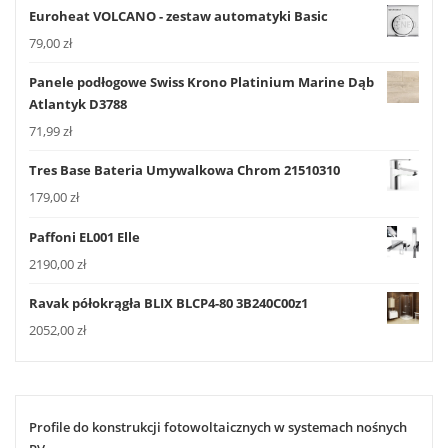
Euroheat VOLCANO - zestaw automatyki Basic
79,00
zł
Panele podłogowe Swiss Krono Platinium Marine Dąb
Atlantyk D3788
71,99
zł
Tres Base Bateria Umywalkowa Chrom 21510310
179,00
zł
Paffoni EL001 Elle
2190,00
zł
Ravak półokrągła BLIX BLCP4-80 3B240C00z1
2052,00
zł
Profile do konstrukcji fotowoltaicznych w systemach nośnych