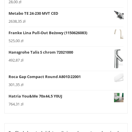
28,00
zł
Metabo TE 24-230 MVT CED
2638,35
zł
Franke Lina Pull-Out Beżowy (1150626083)
525,00
zł
Hansgrohe Talis S chrom 72021000
492,87
zł
Roca Gap Compact Round A801D22001
301,35
zł
Hatria You&Me 70x44,5 Y0UJ
764,31
zł