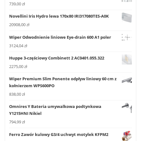
739,00
zł
Novellini Iris Hydro lewa 170x80 IRI317080TES-A0K
20908,00
zł
Wiper Odwodnienie liniowe Eye-drain 600 A1 poler
3124,04
zł
Huppe 3-częściowy Combinett 2 AC0401.055.322
2275,00
zł
Wiper Premium Slim Ponente odpływ liniowy 60 cm z
kołnierzem WPS600PO
838,00
zł
Omnires Y Bateria umywalkowa podtynkowa
Y1215HNI Nikiel
794,99
zł
Ferro Zawór kulowy G3/4 uchwyt motylek KFPM2