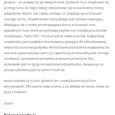
głowica – po prawej czy po lewej stronie. Zasilanie musi znajdować się
w innej rurce. Do tego należy zdecydować się na konkretny rodzaj
adapterów. Wybór ten zależy od tego, co znajduje się w ścianach
naszego domu. Dopełnieniem wszystkiego jest zestaw maskujący,
składający się z rozety przykrywającej dziury w ścianach oraz
specjalnych tulei, które przykrywają zwykłe rury instalacyjne.Zestaw
instalacyjny „Twins RTL” może przybrać wiele kolorów. Najbardziej
uniwersalna jest powłoka chromowana, pasująca do zdecydowanej
większości kolorów grzejnika. Wśród barw producenta znajdziemy też
wiecznie żywą matową czerń czy tajemniczą strukturalną biel. Istnieje
możliwość zamówienia kompletu w dowolnym kolorze RAL,
aczkolwiek jest to opcja na zapytanie indywidualne. Gwarancja na
zestaw udzielana jest na okres trzech lat.
woda sodowa co to jest, głowice 3m, rozwój konstrukcji form
wtryskowych, filtrowanie zdjęć online, p zs, wkłady do wody, kawa do
picia z mlekiem
yyyyy
Related products