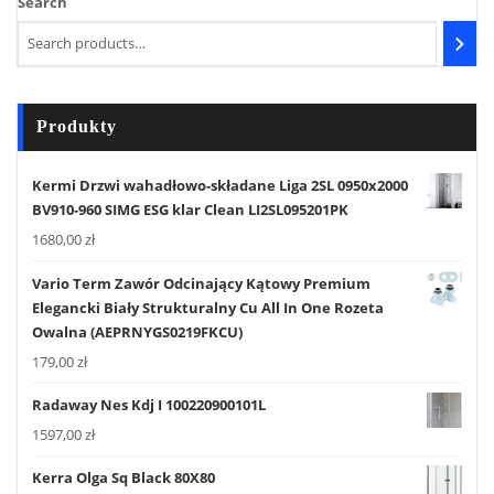
Search
Produkty
Kermi Drzwi wahadłowo-składane Liga 2SL 0950x2000
BV910-960 SIMG ESG klar Clean LI2SL095201PK
1680,00
zł
Vario Term Zawór Odcinający Kątowy Premium
Elegancki Biały Strukturalny Cu All In One Rozeta
Owalna (AEPRNYGS0219FKCU)
179,00
zł
Radaway Nes Kdj I 100220900101L
1597,00
zł
Kerra Olga Sq Black 80X80