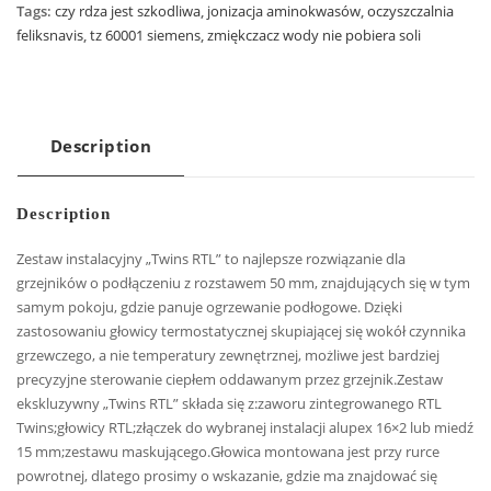
Tags:
czy rdza jest szkodliwa
,
jonizacja aminokwasów
,
oczyszczalnia
feliksnavis
,
tz 60001 siemens
,
zmiękczacz wody nie pobiera soli
Description
Description
Zestaw instalacyjny „Twins RTL” to najlepsze rozwiązanie dla
grzejników o podłączeniu z rozstawem 50 mm, znajdujących się w tym
samym pokoju, gdzie panuje ogrzewanie podłogowe. Dzięki
zastosowaniu głowicy termostatycznej skupiającej się wokół czynnika
grzewczego, a nie temperatury zewnętrznej, możliwe jest bardziej
precyzyjne sterowanie ciepłem oddawanym przez grzejnik.Zestaw
ekskluzywny „Twins RTL” składa się z:zaworu zintegrowanego RTL
Twins;głowicy RTL;złączek do wybranej instalacji alupex 16×2 lub miedź
15 mm;zestawu maskującego.Głowica montowana jest przy rurce
powrotnej, dlatego prosimy o wskazanie, gdzie ma znajdować się