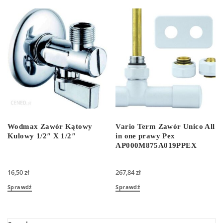
Wodmax Zawór Kątowy
Vario Term Zawór Unico All
Kulowy 1/2″ X 1/2″
in one prawy Pex
AP000M875A019PPEX
16,50
zł
267,84
zł
Sprawdź
Sprawdź