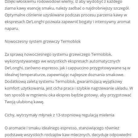
Dzięki włoskiemu rodowodowi wiemy, iż aby wydobyć z każdego
ziarna kawy esencję smaku, należy zadbać o najdrobniejszy szczegół.
Optymalne ciśnienie uzyskiwane podczas procesu parzenia kawy w
ekspresach De’Longhi pozwala zapewnić bogaty i intensywny aromat
naparu.
Nowoczesny system grzewczy Termoblok
Za sprawą nowoczesnego systemu grzewczego Termoblok,
wykorzystywanego we wszystkich ekspresach automatycznych
De’Longhi, zarówno espresso, jak i cappuccino przygotowywane są w
idealnej temperaturze, zapewniając najlepsze doznania smakowe.
Dodatkową zaletą systemu Termoblok, gwarantującą wyjątkowy
komfort użytkowania, jest cicha praca i szybkie nagrzewanie układu. W
ten sposób w mgnieniu oka ekspres będzie gotowy, aby przygotować
Twoją ulubioną kawę.
Cichy, wytrzymały młynek z 13-stopniową regulacją mielenia
O aromacie i smaku idealnego espresso, stanowiącego również
podstawę wszystkich rodzajów kaw mlecznych, decyduje odpowiedni