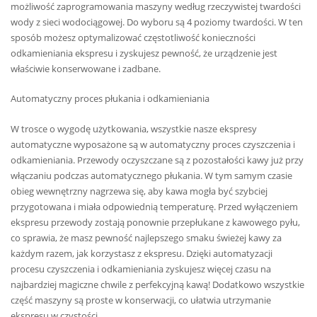
możliwość zaprogramowania maszyny według rzeczywistej twardości
wody z sieci wodociągowej. Do wyboru są 4 poziomy twardości. W ten
sposób możesz optymalizować częstotliwość konieczności
odkamieniania ekspresu i zyskujesz pewność, że urządzenie jest
właściwie konserwowane i zadbane.
Automatyczny proces płukania i odkamieniania
W trosce o wygodę użytkowania, wszystkie nasze ekspresy
automatyczne wyposażone są w automatyczny proces czyszczenia i
odkamieniania. Przewody oczyszczane są z pozostałości kawy już przy
włączaniu podczas automatycznego płukania. W tym samym czasie
obieg wewnętrzny nagrzewa się, aby kawa mogła być szybciej
przygotowana i miała odpowiednią temperaturę. Przed wyłączeniem
ekspresu przewody zostają ponownie przepłukane z kawowego pyłu,
co sprawia, że masz pewność najlepszego smaku świeżej kawy za
każdym razem, jak korzystasz z ekspresu. Dzięki automatyzacji
procesu czyszczenia i odkamieniania zyskujesz więcej czasu na
najbardziej magiczne chwile z perfekcyjną kawą! Dodatkowo wszystkie
część maszyny są proste w konserwacji, co ułatwia utrzymanie
ekspresu w czystości.