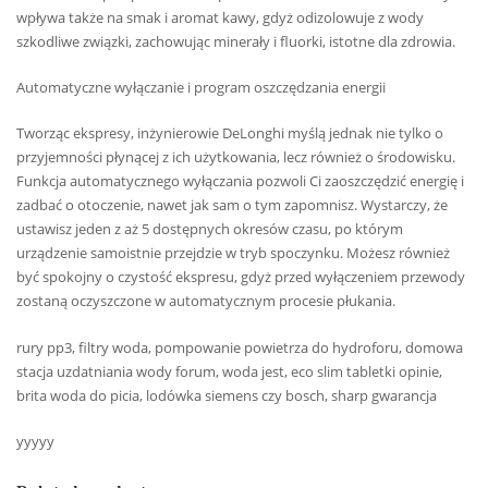
wpływa także na smak i aromat kawy, gdyż odizolowuje z wody
szkodliwe związki, zachowując minerały i fluorki, istotne dla zdrowia.
Automatyczne wyłączanie i program oszczędzania energii
Tworząc ekspresy, inżynierowie DeLonghi myślą jednak nie tylko o
przyjemności płynącej z ich użytkowania, lecz również o środowisku.
Funkcja automatycznego wyłączania pozwoli Ci zaoszczędzić energię i
zadbać o otoczenie, nawet jak sam o tym zapomnisz. Wystarczy, że
ustawisz jeden z aż 5 dostępnych okresów czasu, po którym
urządzenie samoistnie przejdzie w tryb spoczynku. Możesz również
być spokojny o czystość ekspresu, gdyż przed wyłączeniem przewody
zostaną oczyszczone w automatycznym procesie płukania.
rury pp3, filtry woda, pompowanie powietrza do hydroforu, domowa
stacja uzdatniania wody forum, woda jest, eco slim tabletki opinie,
brita woda do picia, lodówka siemens czy bosch, sharp gwarancja
yyyyy