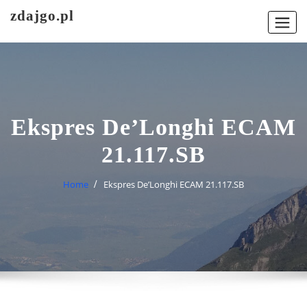
Skip
zdajgo.pl
to
content
Ekspres De’Longhi ECAM
21.117.SB
Home
Ekspres De’Longhi ECAM 21.117.SB