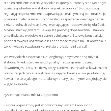
stopień zmielenia ziaren. Wszystkie ekspresy automatyczne DeLonghi
posiadają wbudowany stalowy młynek żarnowy z 13-poziomową
regulacją stopnia zmielenia, zapewniającą maksymalną personalizację
poziomu mielenia ziaren. To pozwala na zaparzenie idealnego naparu
z różnorodnych odmian kawy, wymagających odpowiedniej obróbki.
Młynek stalowy gwarantuje większą precyzję dopasowania ustawień,
umożliwiającą wydobycie z ziaren pełni smaku. Stalowa konstrukcja
podnosi również wytrzymałość i odporność młynka na uszkodzenia. Z
takich właśnie rozwiązań korzystają profesjonalni bariści!
We wszystkich ekspresach De’Longhi wykorzystywane są młynki
stalowe. Młynki stalowe są optymalnym rozwiązaniem, czego
dowodem jest ich szerokie wykorzystanie w ekspresach w kawiarniach
i restauracjach. W razie wątpliwości zapytaj baristę w swojej ulubionej
kawiarni o to, z jakiego materiału wykonany jest młynek znajdujący się
w jego ekspresie.
System spieniania mleka Cappuccino
Ekspres wyposażony jest w nowoczesny System Cappuccino
umożliwiający przyrządzenie kawy z gęstą, kremową mleczną pianką.