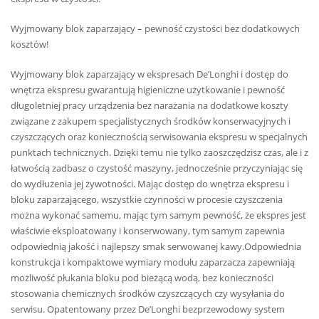
Wyjmowany blok zaparzający – pewność czystości bez dodatkowych
kosztów!
Wyjmowany blok zaparzający w ekspresach De’Longhi i dostęp do
wnętrza ekspresu gwarantują higieniczne użytkowanie i pewność
długoletniej pracy urządzenia bez narażania na dodatkowe koszty
związane z zakupem specjalistycznych środków konserwacyjnych i
czyszczących oraz koniecznością serwisowania ekspresu w specjalnych
punktach technicznych. Dzięki temu nie tylko zaoszczędzisz czas, ale i z
łatwością zadbasz o czystość maszyny, jednocześnie przyczyniając się
do wydłużenia jej żywotności. Mając dostęp do wnętrza ekspresu i
bloku zaparzającego, wszystkie czynności w procesie czyszczenia
można wykonać samemu, mając tym samym pewność, że ekspres jest
właściwie eksploatowany i konserwowany, tym samym zapewnia
odpowiednią jakość i najlepszy smak serwowanej kawy.Odpowiednia
konstrukcja i kompaktowe wymiary modułu zaparzacza zapewniają
możliwość płukania bloku pod bieżącą wodą, bez konieczności
stosowania chemicznych środków czyszczących czy wysyłania do
serwisu. Opatentowany przez De’Longhi bezprzewodowy system