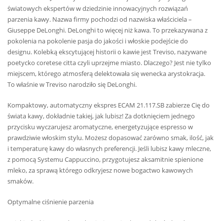
światowych ekspertów w dziedzinie innowacyjnych rozwiązań
parzenia kawy. Nazwa firmy pochodzi od nazwiska właściciela –
Giuseppe DeLonghi. DeLonghi to więcej niż kawa. To przekazywana z
pokolenia na pokolenie pasja do jakości i włoskie podejście do
designu. Kolebką ekscytującej historii o kawie jest Treviso, nazywane
poetycko coretese citta czyli uprzejme miasto. Dlaczego? Jest nie tylko
miejscem, którego atmosferą delektowała się wenecka arystokracja.
To właśnie w Treviso narodziło się DeLonghi.
Kompaktowy, automatyczny ekspres ECAM 21.117.SB zabierze Cię do
świata kawy, dokładnie takiej, jak lubisz! Za dotknięciem jednego
przycisku wyczarujesz aromatyczne, energetyzujące espresso w
prawdziwie włoskim stylu. Możesz dopasować zarówno smak, ilość, jak
i temperaturę kawy do własnych preferencji. Jeśli lubisz kawy mleczne,
z pomocą Systemu Cappuccino, przygotujesz aksamitnie spienione
mleko, za sprawą którego odkryjesz nowe bogactwo kawowych
smaków.
Optymalne ciśnienie parzenia