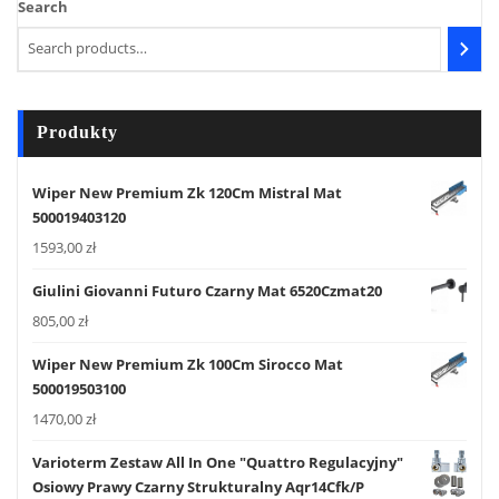
Search
Produkty
Wiper New Premium Zk 120Cm Mistral Mat
500019403120
1593,00
zł
Giulini Giovanni Futuro Czarny Mat 6520Czmat20
805,00
zł
Wiper New Premium Zk 100Cm Sirocco Mat
500019503100
1470,00
zł
Varioterm Zestaw All In One "Quattro Regulacyjny"
Osiowy Prawy Czarny Strukturalny Aqr14Cfk/P