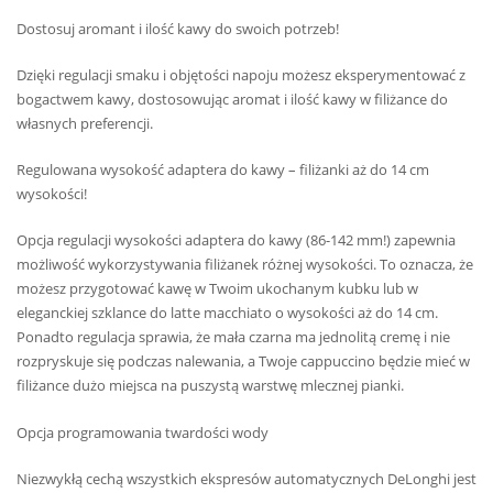
Dostosuj aromant i ilość kawy do swoich potrzeb!
Dzięki regulacji smaku i objętości napoju możesz eksperymentować z
bogactwem kawy, dostosowując aromat i ilość kawy w filiżance do
własnych preferencji.
Regulowana wysokość adaptera do kawy – filiżanki aż do 14 cm
wysokości!
Opcja regulacji wysokości adaptera do kawy (86-142 mm!) zapewnia
możliwość wykorzystywania filiżanek różnej wysokości. To oznacza, że
możesz przygotować kawę w Twoim ukochanym kubku lub w
eleganckiej szklance do latte macchiato o wysokości aż do 14 cm.
Ponadto regulacja sprawia, że mała czarna ma jednolitą cremę i nie
rozpryskuje się podczas nalewania, a Twoje cappuccino będzie mieć w
filiżance dużo miejsca na puszystą warstwę mlecznej pianki.
Opcja programowania twardości wody
Niezwykłą cechą wszystkich ekspresów automatycznych DeLonghi jest