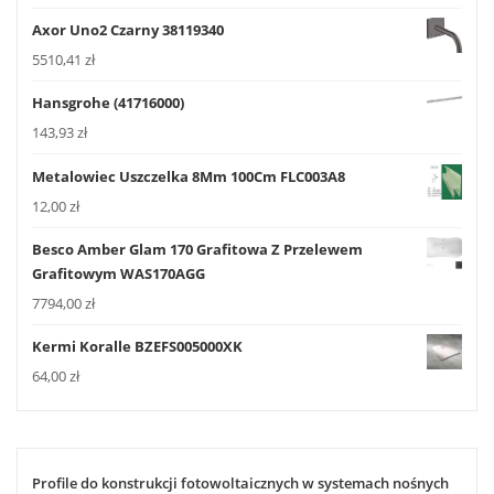
Axor Uno2 Czarny 38119340
5510,41
zł
Hansgrohe (41716000)
143,93
zł
Metalowiec Uszczelka 8Mm 100Cm FLC003A8
12,00
zł
Besco Amber Glam 170 Grafitowa Z Przelewem
Grafitowym WAS170AGG
7794,00
zł
Kermi Koralle BZEFS005000XK
64,00
zł
Profile do konstrukcji fotowoltaicznych w systemach nośnych