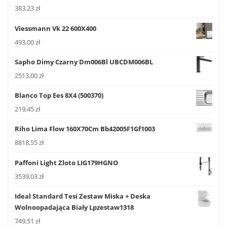
383,23
zł
Viessmann Vk 22 600X400
493,00
zł
Sapho Dimy Czarny Dm006Bl UBCDM006BL
2513,00
zł
Blanco Top Ees 8X4 (500370)
219,45
zł
Riho Lima Flow 160X70Cm Bb42005F1Gf1003
8818,55
zł
Paffoni Light Zloto LIG179HGNO
3539,03
zł
Ideal Standard Tesi Zestaw Miska + Deska
Wolnoopadająca Biały Lpzestaw1318
749,51
zł