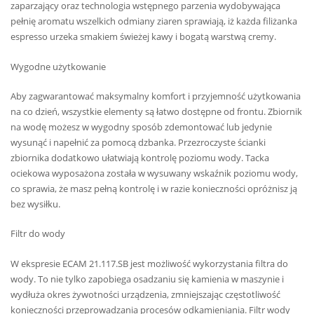
zaparzający oraz technologia wstępnego parzenia wydobywająca
pełnię aromatu wszelkich odmiany ziaren sprawiają, iż każda filiżanka
espresso urzeka smakiem świeżej kawy i bogatą warstwą cremy.
Wygodne użytkowanie
Aby zagwarantować maksymalny komfort i przyjemność użytkowania
na co dzień, wszystkie elementy są łatwo dostępne od frontu. Zbiornik
na wodę możesz w wygodny sposób zdemontować lub jedynie
wysunąć i napełnić za pomocą dzbanka. Przezroczyste ścianki
zbiornika dodatkowo ułatwiają kontrolę poziomu wody. Tacka
ociekowa wyposażona została w wysuwany wskaźnik poziomu wody,
co sprawia, że masz pełną kontrolę i w razie konieczności opróżnisz ją
bez wysiłku.
Filtr do wody
W ekspresie ECAM 21.117.SB jest możliwość wykorzystania filtra do
wody. To nie tylko zapobiega osadzaniu się kamienia w maszynie i
wydłuża okres żywotności urządzenia, zmniejszając częstotliwość
konieczności przeprowadzania procesów odkamieniania. Filtr wody