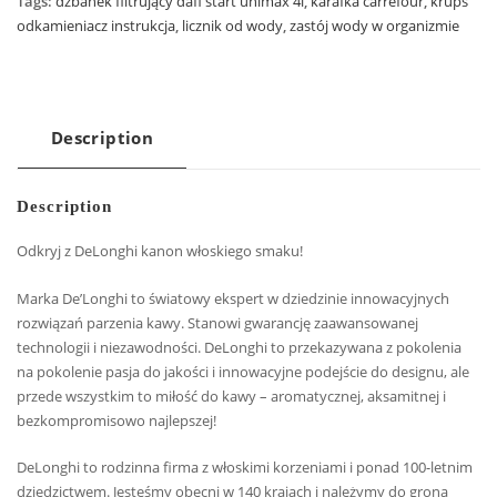
Tags:
dzbanek filtrujący dafi start unimax 4l
,
karafka carrefour
,
krups
odkamieniacz instrukcja
,
licznik od wody
,
zastój wody w organizmie
Description
Description
Odkryj z DeLonghi kanon włoskiego smaku!
Marka De’Longhi to światowy ekspert w dziedzinie innowacyjnych
rozwiązań parzenia kawy. Stanowi gwarancję zaawansowanej
technologii i niezawodności. DeLonghi to przekazywana z pokolenia
na pokolenie pasja do jakości i innowacyjne podejście do designu, ale
przede wszystkim to miłość do kawy – aromatycznej, aksamitnej i
bezkompromisowo najlepszej!
DeLonghi to rodzinna firma z włoskimi korzeniami i ponad 100-letnim
dziedzictwem. Jesteśmy obecni w 140 krajach i należymy do grona