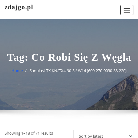
Skip
zdajgo.pl
to
content
Tag:
Co Robi Się Z Węgla
Home
Sanplast TX KN/TX4-90-S / W14 (600-270-0030-38-220)
Showing 1–18 of 71 results