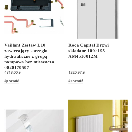
Vaillant Zestaw L10
Roca Capital Drzwi
zawierający sprzegło
składane 100×195
hydrauliczne z grupą
AM4510012M
pompową bez mieszacza
0020170507
4813,00
zł
1320,97
zł
Sprawdź
Sprawdź