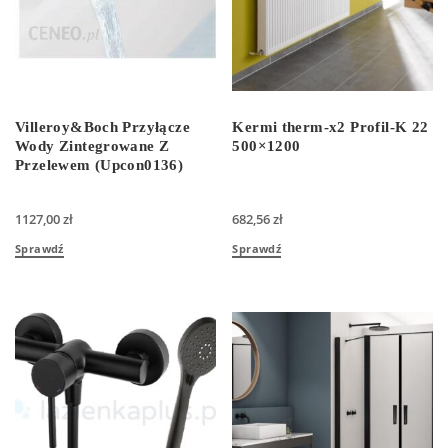
Villeroy&Boch Przyłącze
Kermi therm-x2 Profil-K 22
Wody Zintegrowane Z
500×1200
Przelewem (Upcon0136)
1127,00
zł
682,56
zł
Sprawdź
Sprawdź