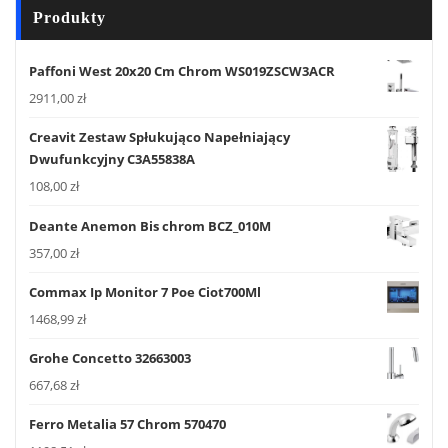
Produkty
Paffoni West 20x20 Cm Chrom WS019ZSCW3ACR
2911,00
zł
Creavit Zestaw Spłukująco Napełniający
Dwufunkcyjny C3A55838A
108,00
zł
Deante Anemon Bis chrom BCZ_010M
357,00
zł
Commax Ip Monitor 7 Poe Ciot700Ml
1468,99
zł
Grohe Concetto 32663003
667,68
zł
Ferro Metalia 57 Chrom 570470