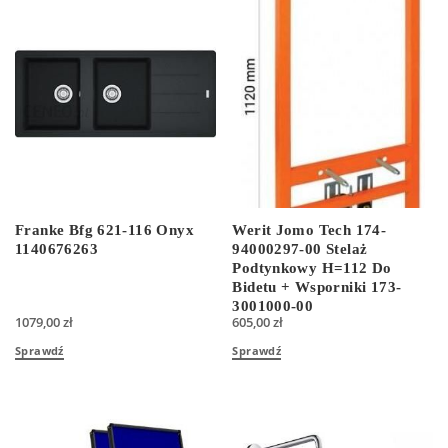
Franke Bfg 621-116 Onyx
Werit Jomo Tech 174-
1140676263
94000297-00 Stelaż
Podtynkowy H=112 Do
Bidetu + Wsporniki 173-
3001000-00
1079,00
zł
605,00
zł
Sprawdź
Sprawdź