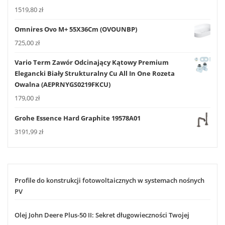
1519,80
zł
Omnires Ovo M+ 55X36Cm (OVOUNBP)
725,00
zł
Vario Term Zawór Odcinający Kątowy Premium
Elegancki Biały Strukturalny Cu All In One Rozeta
Owalna (AEPRNYGS0219FKCU)
179,00
zł
Grohe Essence Hard Graphite 19578A01
3191,99
zł
Profile do konstrukcji fotowoltaicznych w systemach nośnych
PV
Olej John Deere Plus-50 II: Sekret długowieczności Twojej