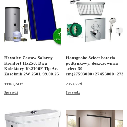
Hewalex Zestaw Solarny
Hansgrohe Select bateria
Komfort Hx250, Dwa
podtynkowy, deszczownica
Kolektory Ks2100F Tlp Ac,
select 30
Zasobnik 2W 250L 99.00.25
cm(27593000+27453000+2738
11182,24
zł
2353,65
zł
Sprawdź
Sprawdź