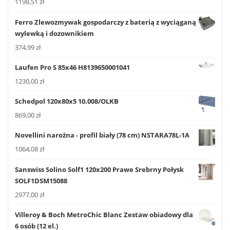
1198,51
zł
Ferro Zlewozmywak gospodarczy z baterią z wyciąganą
wylewką i dozownikiem
374,99
zł
Laufen Pro S 85x46 H8139650001041
1230,00
zł
Schedpol 120x80x5 10.008/OLKB
869,00
zł
Novellini narożna - profil biały (78 cm) NSTARA78L-1A
1064,08
zł
Sanswiss Solino Solf1 120x200 Prawe Srebrny Połysk
SOLF1DSM15088
2977,00
zł
Villeroy & Boch MetroChic Blanc Zestaw obiadowy dla
6 osób (12 el.)