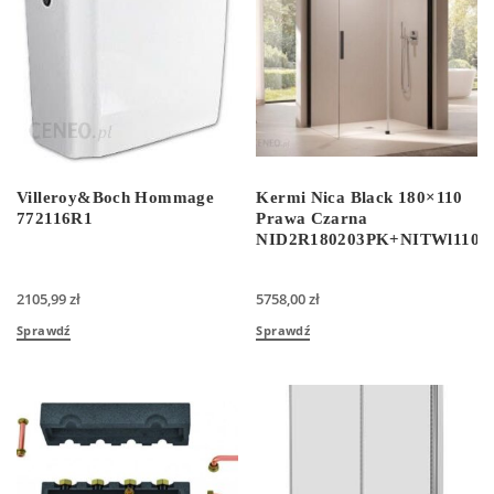
Villeroy&Boch Hommage
Kermi Nica Black 180×110
772116R1
Prawa Czarna
NID2R180203PK+NITWl1102
2105,99
zł
5758,00
zł
Sprawdź
Sprawdź