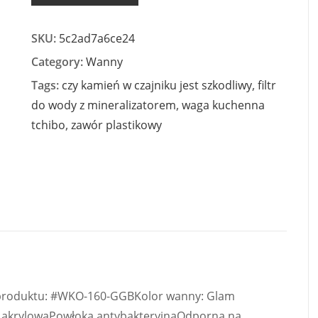
SKU:
5c2ad7a6ce24
Category:
Wanny
Tags:
czy kamień w czajniku jest szkodliwy
,
filtr
do wody z mineralizatorem
,
waga kuchenna
tchibo
,
zawór plastikowy
 produktu: #WKO-160-GGBKolor wanny: Glam
 akrylowaPowłoka antybakteryjnaOdporna na