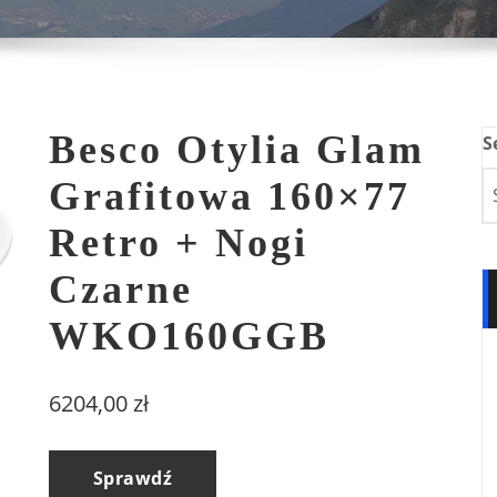
Besco Otylia Glam
S
Grafitowa 160×77
Retro + Nogi
Czarne
WKO160GGB
6204,00
zł
Sprawdź