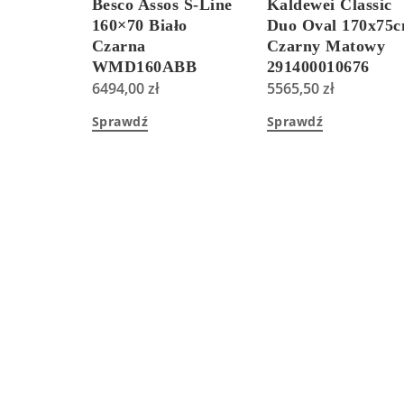
Besco Assos S-Line
Kaldewei Classic
160×70 Biało
Duo Oval 170x75
Czarna
Czarny Matowy
WMD160ABB
291400010676
6494,00
zł
5565,50
zł
Sprawdź
Sprawdź