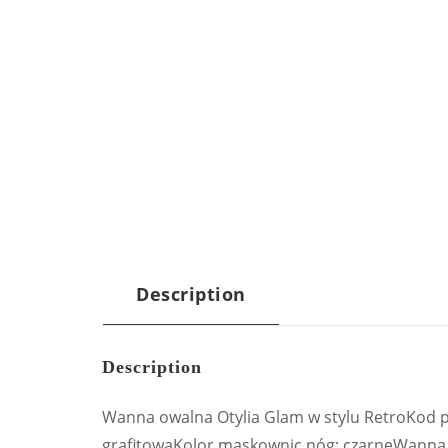
Description
Description
Wanna owalna Otylia Glam w stylu RetroKod
grafitowaKolor maskownic nóg: czarneWanna