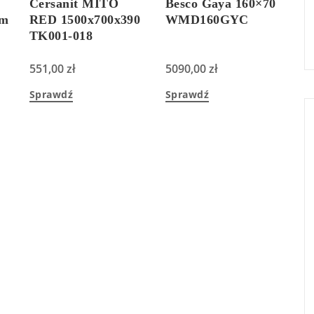
Cersanit MITO
Besco Gaya 160×70
cm
RED 1500x700x390
WMD160GYC
TK001-018
551,00
zł
5090,00
zł
Sprawdź
Sprawdź