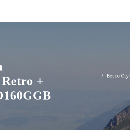
m
Besco Otyl
 Retro +
KO160GGB