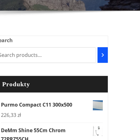
earch
Produkty
Purmo Compact C11 300x500
226,33
zł
DeMm Shine 55Cm Chrom
72PRZ55CH