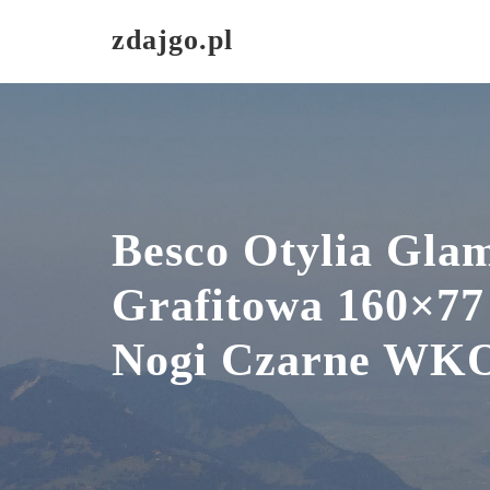
Skip
zdajgo.pl
to
content
Besco Otylia Gla
Grafitowa 160×77
Nogi Czarne W