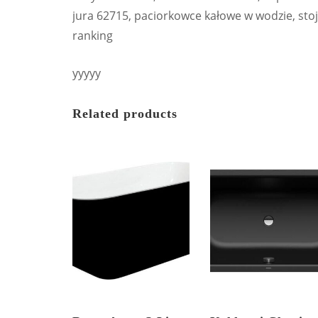
jura 62715, paciorkowce kałowe w wodzie, stoj
ranking
yyyyy
Related products