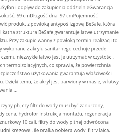
uSyfon i odpływ do zakupienia oddzielnieGwarancja
okość: 69 cmDługość dna: 97 cmPojemność
ić produkt z powłoką antypoślizgową BeSafe, która
elikatna struktura BeSafe gwarantuje łatwe utrzymanie
ktu. Przy zakupie wanny z powłoką termin realizacji to
y wykonane z akrylu sanitarnego cechuje przede
 czemu niezwykle łatwo jest je utrzymać w czystości.
ch termoizolacyjnych, co sprawia, że powierzchnia
zpieczeństwo użytkowania gwarantują właściwości
. Dzięki temu, że akryl jest barwiony w masie, w łatwy
owania….
dczyny ph, czy filtr do wody musi być zanurzony,
ody cena, hydrofor instrukcja montażu, regeneracja
sznurkowy 10 cali, filtry do wody pitnej odwrócona
dni kręgowej, ile pralka pobiera wody, filtry laica,