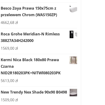
Besco Zoya Prawa 150x75cm z
przelewem Chrom (WAS150ZP)
4662,68
zł
Roca Grohe Meridian-N Rimless
38827A34H242000
1569,00
zł
Kermi Nica Black 180x80 Prawa
Czarna
NID2R180203PK+NITWl080203PK
5613,00
zł
New Trendy Nex Shade 90x90 B0498
1509,00
zł