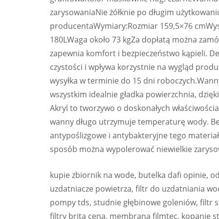
zarysowaniaNie żółknie po długim użytkowani
producentaWymiary:Rozmiar 159,5×76 cmWys
180LWaga około 73 kgZa dopłatą można zamów
zapewnia komfort i bezpieczeństwo kąpieli. D
czystości i wpływa korzystnie na wygląd produ
wysyłka w terminie do 15 dni roboczych.Wann
wszystkim idealnie gładka powierzchnia, dzięki
Akryl to tworzywo o doskonałych właściwościa
wanny długo utrzymuje temperaturę wody. Be
antypoślizgowe i antybakteryjne tego materiału
sposób można wypolerować niewielkie zarys
kupie zbiornik na wode, butelka dafi opinie, o
uzdatniacze powietrza, filtr do uzdatniania w
pompy tds, studnie głębinowe goleniów, filtr 
filtry brita cena, membrana filmtec, kopanie stu