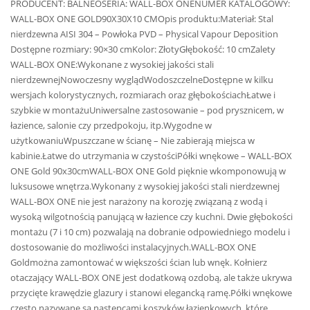
PRODUCENT: BALNEOSERIA: WALL-BOX ONENUMER KATALOGOWY:
WALL-BOX ONE GOLD90X30X10 CMOpis produktu:Materiał: Stal
nierdzewna AISI 304 – Powłoka PVD – Physical Vapour Deposition
Dostępne rozmiary: 90×30 cmKolor: ZłotyGłębokość: 10 cmZalety
WALL-BOX ONE:Wykonane z wysokiej jakości stali
nierdzewnejNowoczesny wyglądWodoszczelneDostępne w kilku
wersjach kolorystycznych, rozmiarach oraz głębokościachŁatwe i
szybkie w montażuUniwersalne zastosowanie – pod prysznicem, w
łazience, salonie czy przedpokoju, itp.Wygodne w
użytkowaniuWpuszczane w ścianę – Nie zabierają miejsca w
kabinie.Łatwe do utrzymania w czystościPółki wnękowe – WALL-BOX
ONE Gold 90x30cmWALL-BOX ONE Gold pięknie wkomponowują w
luksusowe wnętrza.Wykonany z wysokiej jakości stali nierdzewnej
WALL-BOX ONE nie jest narażony na korozję związaną z wodą i
wysoką wilgotnością panującą w łazience czy kuchni. Dwie głębokości
montażu (7 i 10 cm) pozwalają na dobranie odpowiedniego modelu i
dostosowanie do możliwości instalacyjnych.WALL-BOX ONE
Goldmożna zamontować w większości ścian lub wnęk. Kołnierz
otaczający WALL-BOX ONE jest dodatkową ozdobą, ale także ukrywa
przycięte krawędzie glazury i stanowi elegancką ramę.Półki wnękowe
często nazywane są następcami koszyków łazienkowych, które