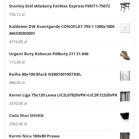
Stanley Stół składany FatMax Express FMST1-75672
736,12
zł
Kaldewei DW Avantgarde CONOFLAT 793-1 1300x1000
466330303001
4716,00
zł
Urgent Buty Robocze Półbuty 211 S1 #46
115,99
zł
Reihe 80x100 Black NE80100195TRBL
989,00
zł
Kermi Liga 75x120 Lewa LIC2L07820VPK+LIC2R12320VPK
3370,00
zł
Cielo Shui SHVAN
2562,00
zł
Kermi Nica 180x80 Prawa