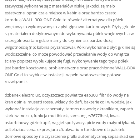
zazwyczaj wykonane są z materiałów niskiej jakości, są mało
estetyczne, ograniczają miejsce w kabinie oraz bardzo często
korodują.WALL-BOX ONE Gold to również alternatywa dla półek
wnękowych wykonywanych z płyt gipsowo-kartonowych. Płyty g/k nie
są materiałem dedykowanym do wykonywania półek wnękowych a w
szczególności tam gdzie mamy do czynienia z bardzo dużą
wilgotnością (np: kabina prysznicowa). Półki wykonane z płyt g/k nie są
wodoszczelne, co może powodować przeciekanie wody do wnętrza
ściany poprzez wypłukujące się fugi. Wykonywanie tego typu półek
jest bardzo kosztowne, problematyczne oraz pracochłonne.WALL-BOX
ONE Gold to szybkie w instalacji i w pełni wodoszczelne gotowe
rozwiązanie.
dzbanek electrolux, oczyszczacz powietrza eap300, filtr do wody na
kran opinie, musetti rossa, wkłady do dafi, bakterie coli w wodzie, jak
wykonać instalacje co schematy, termos na wodę z kranikiem, zapach
siarki w moczu, funkcja multiblock, samsung rs7677fhcsl, kwas
askorbinowy gdzie kupić, węgiel spożywczy, picie wody małymi łykami,
odżelaziacz cena, expres jura c5, akwarium tarliskowe dla paletek,
domowe sposoby na czyszczenie pralki automatycznej, sepsa skad sie