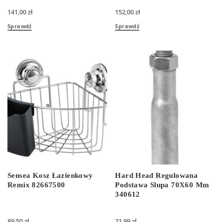
141,00
zł
152,00
zł
Sprawdź
Sprawdź
Sensea Kosz Łazienkowy
Hard Head Regulowana
Remix 82667500
Podstawa Slupa 70X60 Mm
340612
89,50
zł
21,99
zł