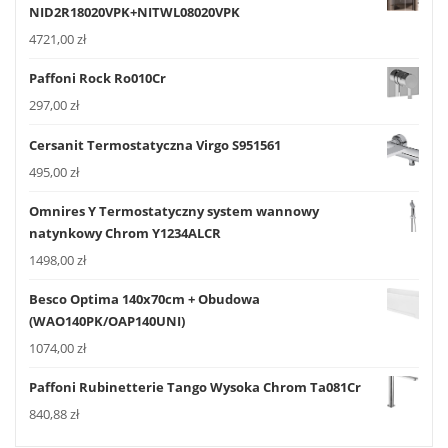
NID2R18020VPK+NITWL08020VPK
4721,00
zł
Paffoni Rock Ro010Cr
297,00
zł
Cersanit Termostatyczna Virgo S951561
495,00
zł
Omnires Y Termostatyczny system wannowy
natynkowy Chrom Y1234ALCR
1498,00
zł
Besco Optima 140x70cm + Obudowa
(WAO140PK/OAP140UNI)
1074,00
zł
Paffoni Rubinetterie Tango Wysoka Chrom Ta081Cr
840,88
zł