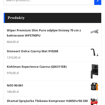
Produkty
Wiper Premium Slim Pure odpływ liniowy 70 cm z
kołnierzem WPS700PU
664,00
zł
Stoneart Dolce Czarny Mat 910268
1310,00
zł
Kohlman Experience Czarna (QW211EB)
970,00
zł
NEO 90-061
189,00
zł
Shamal Sprężarka Tłokowa Kompresor Hd65Dv/50 330