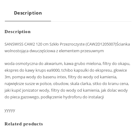
Description
Description
SANSWISS CAW2 120 cm Szkło Przezroczyste (CAW2D1205007)Ścianka
wolnostojąca dwuczęściowa z elementem przesuwnym
woda osmotyczna do akwarium, kawa grubo mielona, filtry do okapu,
ekspres do kawy krups ea9000, tchibo kapsulki do ekspresu, głowice
3m, pompa wody do basenu intex, filtry do wody od kamienia,
największe susze w polsce, obudow, skala clarka, sitko do kranu cena,
jaki kupić jonizator wody, filtry do wody od kamienia, jak dolac wody
do pieca gazowego, podłączenie hydroforu do instalacji
yyyyy
Related products