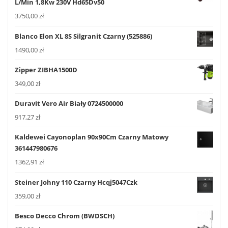
L/Min 1,8Kw 230V Hd65Dv50
3750,00
zł
Blanco Elon XL 8S Silgranit Czarny (525886)
1490,00
zł
Zipper ZIBHA1500D
349,00
zł
Duravit Vero Air Biały 0724500000
917,27
zł
Kaldewei Cayonoplan 90x90Cm Czarny Matowy
361447980676
1362,91
zł
Steiner Johny 110 Czarny Hcqj5047Czk
359,00
zł
Besco Decco Chrom (BWDSCH)