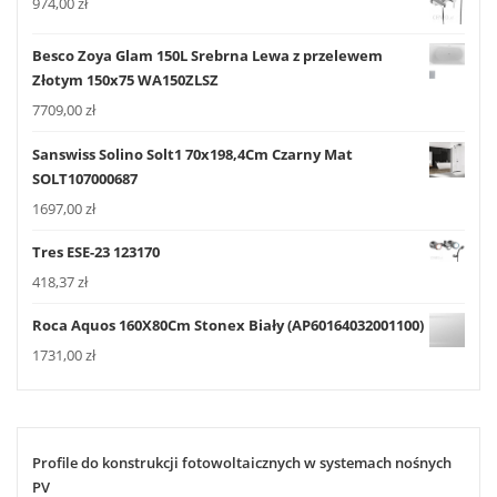
974,00
zł
Besco Zoya Glam 150L Srebrna Lewa z przelewem
Złotym 150x75 WA150ZLSZ
7709,00
zł
Sanswiss Solino Solt1 70x198,4Cm Czarny Mat
SOLT107000687
1697,00
zł
Tres ESE-23 123170
418,37
zł
Roca Aquos 160X80Cm Stonex Biały (AP60164032001100)
1731,00
zł
Profile do konstrukcji fotowoltaicznych w systemach nośnych
PV