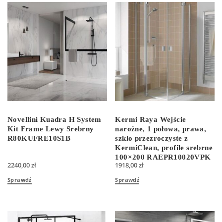
Novellini Kuadra H System
Kermi Raya Wejście
Kit Frame Lewy Srebrny
narożne, 1 połowa, prawa,
R80KUFRE10S1B
szkło przezroczyste z
KermiClean, profile srebrne
100×200 RAEPR10020VPK
2240,00
zł
1918,00
zł
Sprawdź
Sprawdź