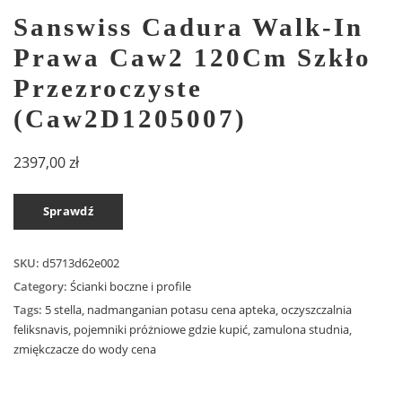
Sanswiss Cadura Walk-In
Prawa Caw2 120Cm Szkło
Przezroczyste
(Caw2D1205007)
2397,00
zł
Sprawdź
SKU:
d5713d62e002
Category:
Ścianki boczne i profile
Tags:
5 stella
,
nadmanganian potasu cena apteka
,
oczyszczalnia
feliksnavis
,
pojemniki próżniowe gdzie kupić
,
zamulona studnia
,
zmiękczacze do wody cena