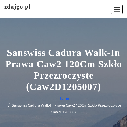
Skip
zdajgo.pl
to
content
Sanswiss Cadura Walk-In
Prawa Caw2 120Cm Szkło
Przezroczyste
(Caw2D1205007)
Home
Sanswiss Cadura Walk-In Prawa Caw2 120Cm Szkło Przezroczyste
(Caw2D1205007)