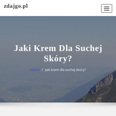
Skip
zdajgo.pl
to
content
Jaki Krem Dla Suchej
Skóry?
Home
Jaki krem dla suchej skóry?