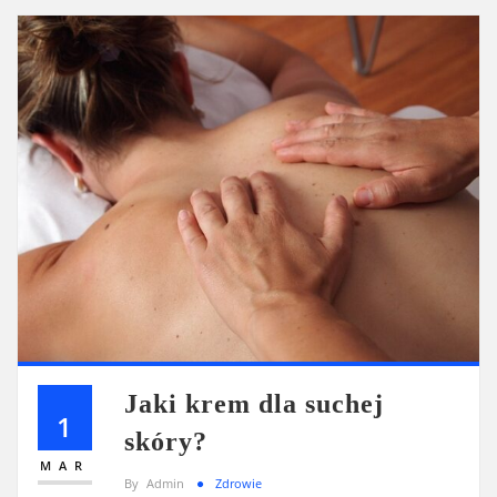
Jaki krem dla suchej
1
skóry?
MAR
By
Admin
Zdrowie