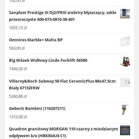
792,00
zł
Sanplast Prestige III DJ2/PRIII srebrny błyszczący, szkło
przezroczyste 600-073-0810-38-401
1855,15
zł
Omnires Marble+ Malta BP
583,00
zł
Big Wózek Widłowy Linde Forklift 56580
1449,00
zł
Villeroy&Boch Subway 50 Flat CeramicPlus 88x47,5cm
Biały 67132FRW
5260,86
zł
Geberit Bambini (116207211)
1310,00
zł
Quadron granitowy MORGAN 110 czarny z miedzianym
odpływem b/o (HB8304U8 C1)