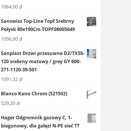
1064,00
zł
Sanswiss Top-Line Topf Srebrny
Połysk 80x190Cm TOPF08005049
1096,00
zł
Sanplast Drzwi przesuwne D2/TX5b-
120 srebrny matowy / grey GY 600-
271-1120-39-501
1091,32
zł
Blanco Kano Chrom (521502)
529,20
zł
Hager Odgromnik gazowy C, 1-
biegunowy, dla gałęzi N-PE sieć TT