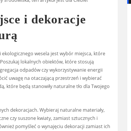
 środowiska, ten artykuł jest dla Ciebie!
sce i dekoracje
urą
 ekologicznego wesela jest wybór miejsca, które
oszukaj lokalnych obiektów, które stosują
 segregacja odpadów czy wykorzystywanie energii
cić uwagę na otaczającą przestrzeń i wybierać
ą, które będą stanowiły naturalne tło dla Twojego
nych dekoracjach. Wybieraj naturalne materiały,
czne czy suszone kwiaty, zamiast sztucznych i
wnież pomyśleć o wynajęciu dekoracji zamiast ich