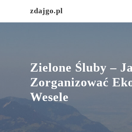
Skip
zdajgo.pl
to
content
Zielone Śluby – J
Zorganizować Eko
Wesele