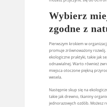
możesz przyczynić się do ochrony
Wybierz miej
zgodne z nat
Pierwszym krokiem w organizacji
promuje zrównoważony rozwój. P
ekologiczne praktyki, takie jak
odnawialnej. Warto również zwró
miejsca otoczone piękną przyrod
wesela.
Następnie skup się na ekologicz
takie jak drewno, tkaniny organi
jednorazowych ozdób. Możesz ró