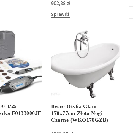
902,88
zł
Sprawdź
00-1/25
Besco Otylia Glam
ierka F0133000JF
170x77cm Złota Nogi
Czarne (WKO170GZB)