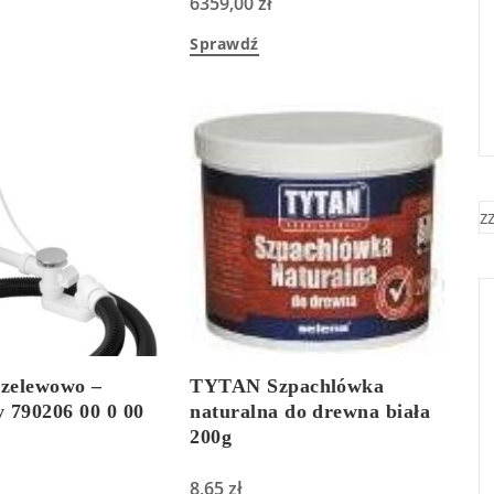
6359,00
zł
Sprawdź
z
rzelewowo –
TYTAN Szpachlówka
 790206 00 0 00
naturalna do drewna biała
200g
8,65
zł