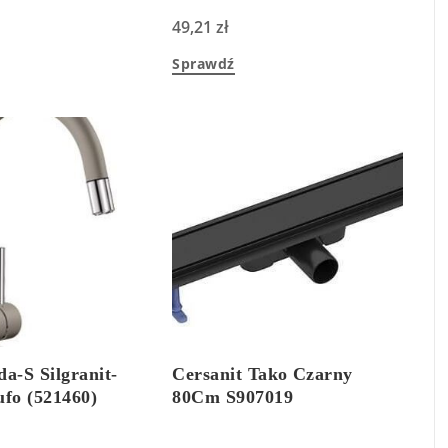
49,21
zł
Sprawdź
a-S Silgranit-
Cersanit Tako Czarny
ufo (521460)
80Cm S907019