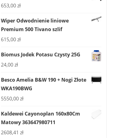
653,00
zł
Wiper Odwodnienie liniowe
Premium 500 Tivano szlif
615,00
zł
Biomus Jodek Potasu Czysty 25G
24,00
zł
Besco Amelia B&W 190 + Nogi Złote
WKA190BWG
5550,00
zł
Kaldewei Cayonoplan 160x80Cm
Matowy 363647980711
2608,41
zł