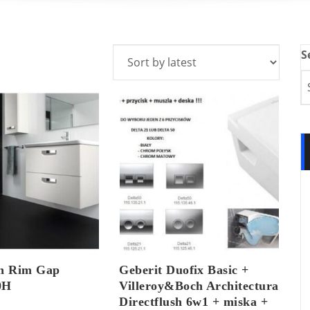
S
n Rim Gap
Geberit Duofix Basic +
0H
Villeroy&Boch Architectura
Directflush 6w1 + miska +