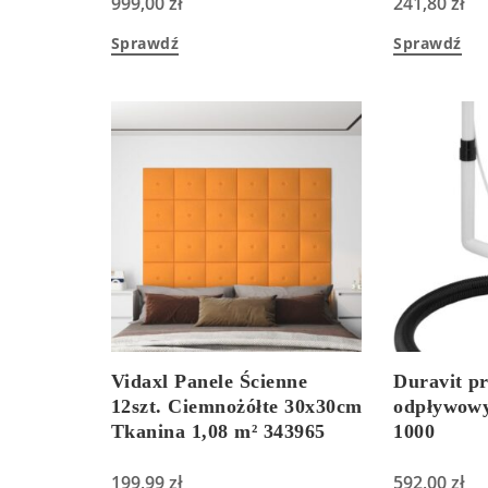
999,00
zł
241,80
zł
Sprawdź
Sprawdź
Vidaxl Panele Ścienne
Duravit p
12szt. Ciemnożółte 30x30cm
odpływowy
Tkanina 1,08 m² 343965
1000
199,99
zł
592,00
zł