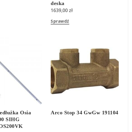
deska
111153001KPL+5685HR01
1639,00
zł
Sprawdź
edłużka Osia
Arco Stop 34 GwGw 191104
00 SIHG
OS200VK