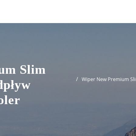
um Slim
Wiper New Premium Sli
dpływ
oler