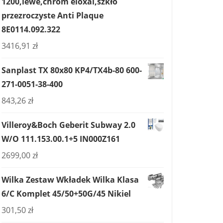
1200,lewe,chrom eloxal,szkło
przezroczyste Anti Plaque
8E0114.092.322
3416,91
zł
Sanplast TX 80x80 KP4/TX4b-80 600-
271-0051-38-400
843,26
zł
Villeroy&Boch Geberit Subway 2.0
W/O 111.153.00.1+5 IN000Z161
2699,00
zł
Wilka Zestaw Wkładek Wilka Klasa
6/C Komplet 45/50+50G/45 Nikiel
301,50
zł