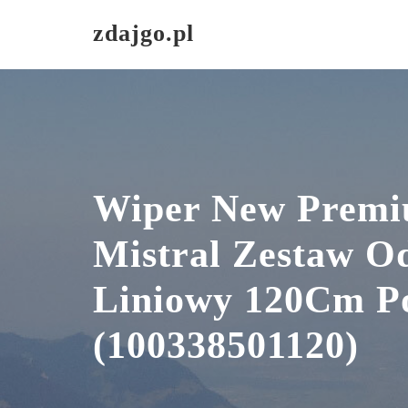
Skip
zdajgo.pl
to
content
Wiper New Premi
Mistral Zestaw O
Liniowy 120Cm P
(100338501120)