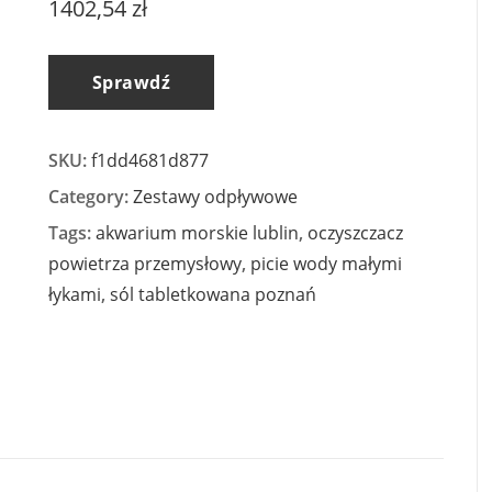
1402,54
zł
Sprawdź
SKU:
f1dd4681d877
Category:
Zestawy odpływowe
Tags:
akwarium morskie lublin
,
oczyszczacz
powietrza przemysłowy
,
picie wody małymi
łykami
,
sól tabletkowana poznań