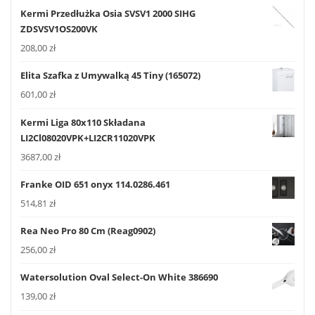
Kermi Przedłużka Osia SVSV1 2000 SIHG
ZDSVSV1OS200VK
208,00
zł
Elita Szafka z Umywalką 45 Tiny (165072)
601,00
zł
Kermi Liga 80x110 Składana
LI2Cl08020VPK+LI2CR11020VPK
3687,00
zł
Franke OID 651 onyx 114.0286.461
514,81
zł
Rea Neo Pro 80 Cm (Reag0902)
256,00
zł
Watersolution Oval Select-On White 386690
139,00
zł