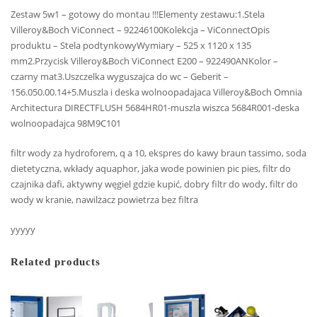
Zestaw 5w1 – gotowy do montau !!!Elementy zestawu:1.Stela
Villeroy&Boch ViConnect – 92246100Kolekcja – ViConnectOpis
produktu – Stela podtynkowyWymiary – 525 x 1120 x 135
mm2.Przycisk Villeroy&Boch ViConnect E200 – 922490ANKolor –
czarny mat3.Uszczelka wyguszajca do wc – Geberit –
156.050.00.14+5.Muszla i deska wolnoopadajaca Villeroy&Boch Omnia
Architectura DIRECTFLUSH 5684HR01-muszla wiszca 5684R001-deska
wolnoopadajca 98M9C101
filtr wody za hydroforem, q a 10, ekspres do kawy braun tassimo, soda
dietetyczna, wkłady aquaphor, jaka wode powinien pic pies, filtr do
czajnika dafi, aktywny węgiel gdzie kupić, dobry filtr do wody, filtr do
wody w kranie, nawilżacz powietrza bez filtra
yyyyy
Related products