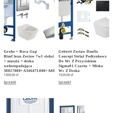
Grohe + Roca Gap
Geberit Zestaw Duofix
RimClean Zestaw 7w1 stelaż
Concept Stelaż Podtynkowy
+ muszla + deska
Do Wc Z Przyciskiem
wolnoopadająca
Sigma01 Czarny + Miska
38827000+A34647L000+A801472004
Wc Z Deską
1309,00
zł
1529,00
zł
Sprawdź
Sprawdź