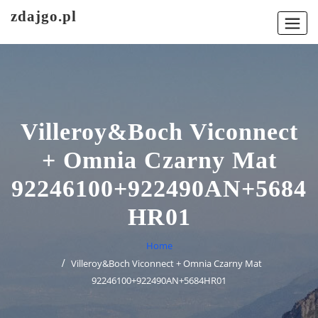
Skip
zdajgo.pl
to
content
Villeroy&Boch Viconnect
+ Omnia Czarny Mat
92246100+922490AN+5684
HR01
Home
Villeroy&Boch Viconnect + Omnia Czarny Mat
92246100+922490AN+5684HR01