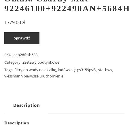
92246100+922490AN+5684
1779,00
zł
Sprawdź
SKU:
aeb2dfc1b533
Category:
Zestawy podtynkowe
Tags:
filtry do wody na działkę
,
lodówka lg gs3159pvfv
,
stal hws
,
viessmann pierwsze uruchomienie
Description
Description