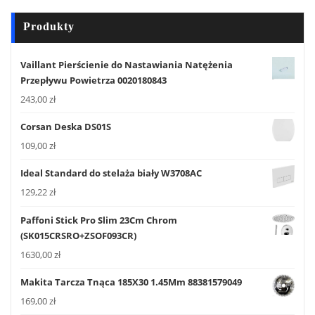
Produkty
Vaillant Pierścienie do Nastawiania Natężenia
Przepływu Powietrza 0020180843
243,00
zł
Corsan Deska DS01S
109,00
zł
Ideal Standard do stelaża biały W3708AC
129,22
zł
Paffoni Stick Pro Slim 23Cm Chrom
(SK015CRSRO+ZSOF093CR)
1630,00
zł
Makita Tarcza Tnąca 185X30 1.45Mm 88381579049
169,00
zł