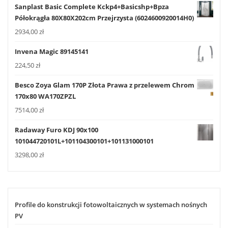
Sanplast Basic Complete Kckp4+Basicshp+Bpza
Półokrągła 80X80X202cm Przejrzysta (6024600920014H0)
2934,00
zł
Invena Magic 89145141
224,50
zł
Besco Zoya Glam 170P Złota Prawa z przelewem Chrom
170x80 WA170ZPZL
7514,00
zł
Radaway Furo KDJ 90x100
101044720101L+101104300101+101131000101
3298,00
zł
Profile do konstrukcji fotowoltaicznych w systemach nośnych
PV