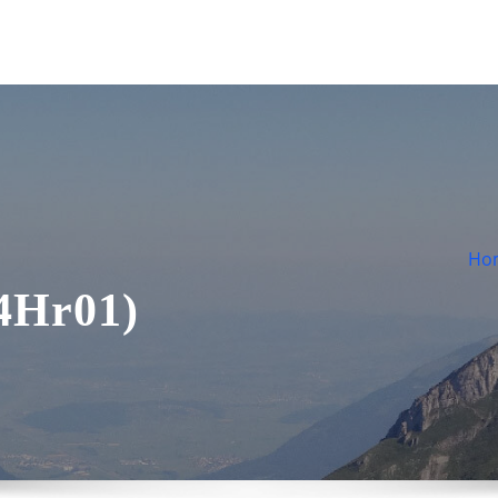
Ho
94Hr01)