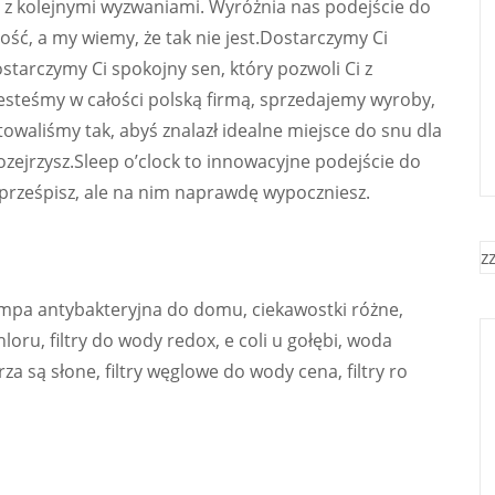
i z kolejnymi wyzwaniami. Wyróżnia nas podejście do
ność, a my wiemy, że tak nie jest.Dostarczymy Ci
dostarczymy Ci spokojny sen, który pozwoli Ci z
esteśmy w całości polską firmą, sprzedajemy wyroby,
towaliśmy tak, abyś znalazł idealne miejsce do snu dla
 rozejrzysz.Sleep o’clock to innowacyjne podejście do
 prześpisz, ale na nim naprawdę wypoczniesz.
z
mpa antybakteryjna do domu, ciekawostki różne,
hloru, filtry do wody redox, e coli u gołębi, woda
 są słone, filtry węglowe do wody cena, filtry ro