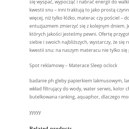
się wyspać, wypocząć i nabrać energii do walk
kwestii snu – inni traktują to jako prostą czyn
więcej, niż tylko łóżko, materac czy pościel – 
entuzjazmem zmierzyć się z kolejnym dniem. J
których jakości jesteśmy pewni. Ofertę przygo
siebie i swoich najbliższych, wystarczy, że się
kwestii snu: na naszym materacu nie tylko się
Spot reklamowy – Materace Sleep oclock
badanie ph gleby papierkiem lakmusowym, la
wkład filtrujący do wody, water serwis, kolor c
butelkowana ranking, aquaphor, dlaczego morza
yyyyy
Related products