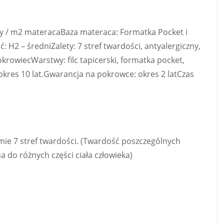
ny / m2 materacaBaza materaca: Formatka Pocket i
H2 – średniZalety: 7 stref twardości, antyalergiczny,
rowiecWarstwy: filc tapicerski, formatka pocket,
kres 10 lat.Gwarancja na pokrowce: okres 2 latCzas
mie 7 stref twardości. (Twardość poszczególnych
 do różnych części ciała człowieka)