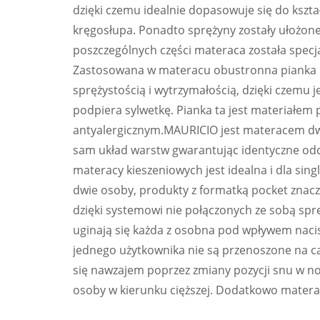
dzięki czemu idealnie dopasowuje się do kszta
kręgosłupa. Ponadto sprężyny zostały ułożone 
poszczególnych części materaca została specj
Zastosowana w materacu obustronna pianka p
sprężystością i wytrzymałością, dzięki czemu 
podpiera sylwetkę. Pianka ta jest materiałem 
antyalergicznym.MAURICIO jest materacem d
sam układ warstw gwarantując identyczne odc
materacy kieszeniowych jest idealna i dla sin
dwie osoby, produkty z formatką pocket znac
dzięki systemowi nie połączonych ze sobą sp
uginają się każda z osobna pod wpływem nacis
jednego użytkownika nie są przenoszone na c
się nawzajem poprzez zmiany pozycji snu w noc
osoby w kierunku cięższej. Dodatkowo matera