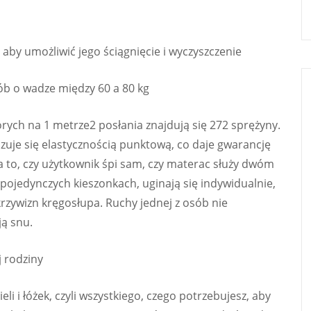
aby umożliwić jego ściągnięcie i wyczyszczenie
ób o wadze między 60 a 80 kg
rych na 1 metrze2 posłania znajdują się 272 sprężyny.
zuje się elastycznością punktową, co daje gwarancję
 to, czy użytkownik śpi sam, czy materac służy dwóm
ojedynczych kieszonkach, uginają się indywidualnie,
rzywizn kręgosłupa. Ruchy jednej z osób nie
ją snu.
j rodziny
i i łóżek, czyli wszystkiego, czego potrzebujesz, aby