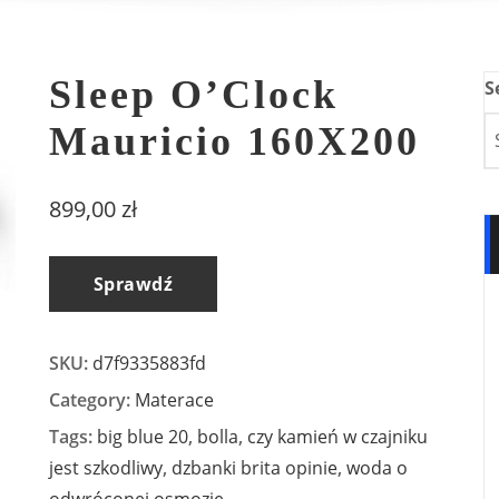
Sleep O’Clock
S
Mauricio 160X200
899,00
zł
Sprawdź
SKU:
d7f9335883fd
Category:
Materace
Tags:
big blue 20
,
bolla
,
czy kamień w czajniku
jest szkodliwy
,
dzbanki brita opinie
,
woda o