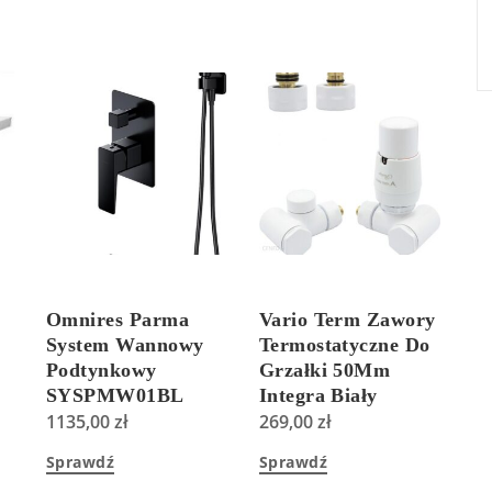
Omnires Parma
Vario Term Zawory
System Wannowy
Termostatyczne Do
Podtynkowy
Grzałki 50Mm
SYSPMW01BL
Integra Biały
Czarny
1135,00
zł
Prawy Pex
269,00
zł
(IGS0206CFKPPEX)
Sprawdź
Sprawdź