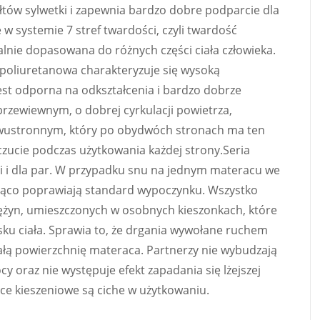
łtów sylwetki i zapewnia bardzo dobre podparcie dla
w systemie 7 stref twardości, czyli twardość
alnie dopasowana do różnych części ciała człowieka.
oliuretanowa charakteryzuje się wysoką
jest odporna na odkształcenia i bardzo dobrze
przewiewnym, o dobrej cyrkulacji powietrza,
wustronnym, który po obydwóch stronach ma ten
zucie podczas użytkowania każdej strony.Seria
gli i dla par. W przypadku snu na jednym materacu we
ząco poprawiają standard wypoczynku. Wszystko
rężyn, umieszczonych w osobnych kieszonkach, które
ku ciała. Sprawia to, że drgania wywołane ruchem
ałą powierzchnię materaca. Partnerzy nie wybudzają
y oraz nie występuje efekt zapadania się lżejszej
ce kieszeniowe są ciche w użytkowaniu.