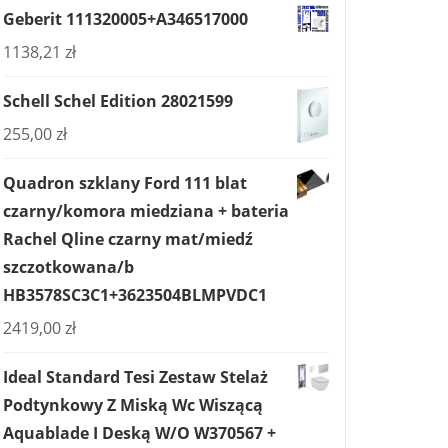
Geberit 111320005+A346517000
1138,21
zł
Schell Schel Edition 28021599
255,00
zł
Quadron szklany Ford 111 blat
czarny/komora miedziana + bateria
Rachel Qline czarny mat/miedź
szczotkowana/b
HB3578SC3C1+3623504BLMPVDC1
2419,00
zł
Ideal Standard Tesi Zestaw Stelaż
Podtynkowy Z Miską Wc Wiszącą
Aquablade I Deską W/O W370567 +