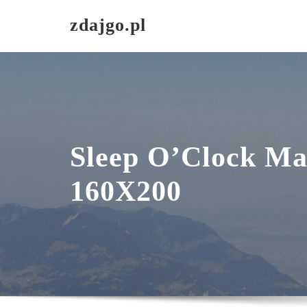
Skip
zdajgo.pl
to
content
Sleep O’Clock Ma
160X200