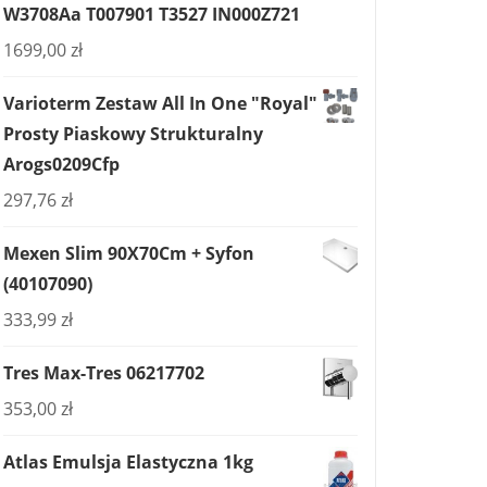
W3708Aa T007901 T3527 IN000Z721
1699,00
zł
Varioterm Zestaw All In One "Royal"
Prosty Piaskowy Strukturalny
Arogs0209Cfp
297,76
zł
Mexen Slim 90X70Cm + Syfon
(40107090)
333,99
zł
Tres Max-Tres 06217702
353,00
zł
Atlas Emulsja Elastyczna 1kg