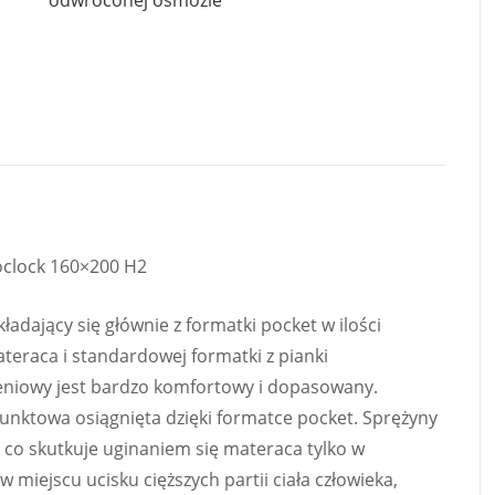
odwróconej osmozie
oclock 160×200 H2
adający się głównie z formatki pocket w ilości
eraca i standardowej formatki z pianki
eniowy jest bardzo komfortowy i dopasowany.
nktowa osiągnięta dzięki formatce pocket. Sprężyny
co skutkuje uginaniem się materaca tylko w
 miejscu ucisku cięższych partii ciała człowieka,