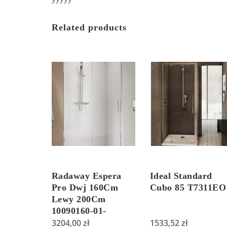
Related products
Radaway Espera
Ideal Standard
Pro Dwj 160Cm
Cubo 85 T7311EO
Lewy 200Cm
10090160-01-
01L+10091160-01-
3204,00
zł
1533,52
zł