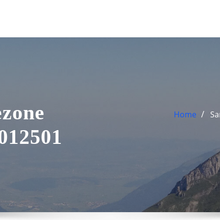
ezone
Home
Sa
012501