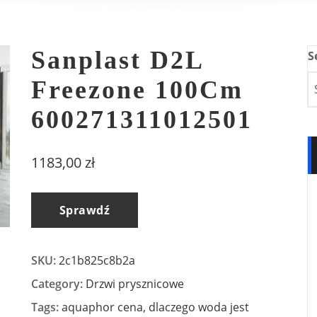
Sanplast D2L
S
Freezone 100Cm
600271311012501
1183,00
zł
Sprawdź
SKU:
2c1b825c8b2a
Category:
Drzwi prysznicowe
Tags:
aquaphor cena
,
dlaczego woda jest