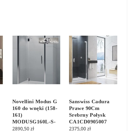
Novellini Modus G
Sanswiss Cadura
160 do wnęki (158-
Prawe 90Cm
161)
Srebrny Połysk
MODUSG160L-S-
CA1CD0905007
1K
2890,50
zł
2375,00
zł