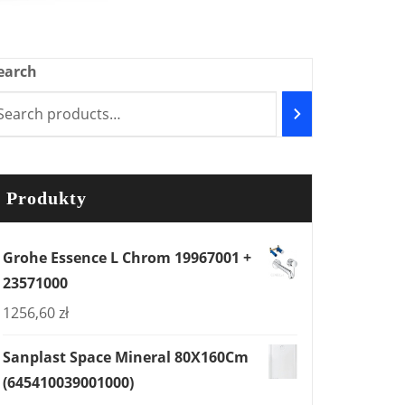
earch
Produkty
Grohe Essence L Chrom 19967001 +
23571000
1256,60
zł
Sanplast Space Mineral 80X160Cm
(645410039001000)