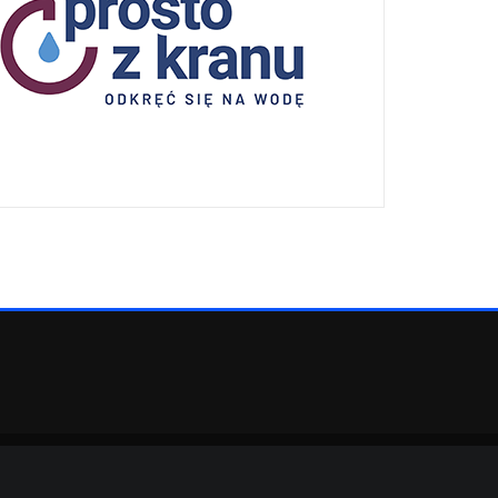
eArile