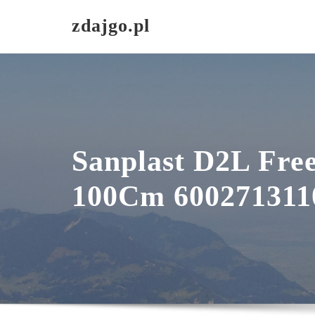
Skip
zdajgo.pl
to
content
Sanplast D2L Fre
100Cm 600271311