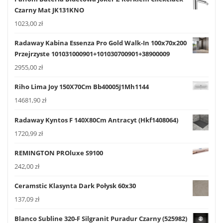
Czarny Mat JK131KNO
1023,00
zł
Radaway Kabina Essenza Pro Gold Walk-In 100x70x200
Przejrzyste 101031000901+101030700901+38900009
2955,00
zł
Riho Lima Joy 150X70Cm Bb40005J1Mh1144
14681,90
zł
Radaway Kyntos F 140X80Cm Antracyt (Hkf1408064)
1720,99
zł
REMINGTON PROluxe S9100
242,00
zł
Ceramstic Klasynta Dark Połysk 60x30
137,09
zł
Blanco Subline 320-F Silgranit Puradur Czarny (525982)