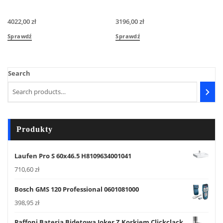
4022,00
zł
3196,00
zł
Sprawdź
Sprawdź
Search
Produkty
Laufen Pro S 60x46.5 H8109634001041
710,60
zł
Bosch GMS 120 Professional 0601081000
398,95
zł
Paffoni Bateria Bidetowa Joker Z Korkiem Clickclack