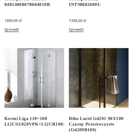
84014008070004010B
INTS0002080U
1609,99
zł
1398,00
zł
Sprawdź
Sprawdź
Kermi Liga 110×100
Riho Lucid Gd201 90X100
LI2Cl11020VPK+LI2CR10020VPK
Czarny Przeźroczyste
(Gd209B100)