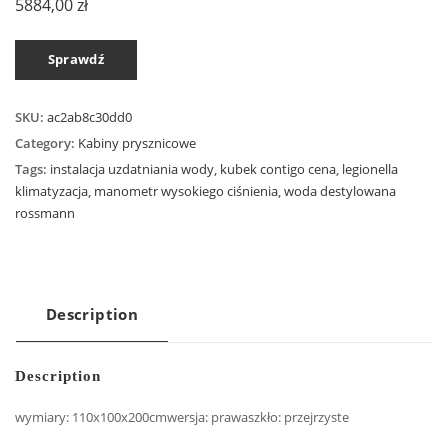
5884,00
zł
Sprawdź
SKU:
ac2ab8c30dd0
Category:
Kabiny prysznicowe
Tags:
instalacja uzdatniania wody
,
kubek contigo cena
,
legionella
klimatyzacja
,
manometr wysokiego ciśnienia
,
woda destylowana
rossmann
Description
Description
wymiary: 110x100x200cmwersja: prawaszkło: przejrzyste