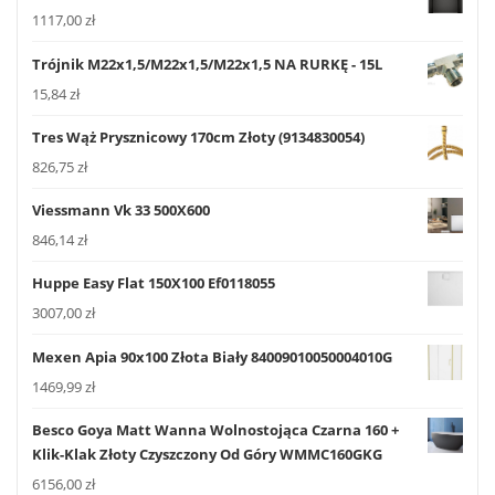
1117,00
zł
Trójnik M22x1,5/M22x1,5/M22x1,5 NA RURKĘ - 15L
15,84
zł
Tres Wąż Prysznicowy 170cm Złoty (9134830054)
826,75
zł
Viessmann Vk 33 500X600
846,14
zł
Huppe Easy Flat 150X100 Ef0118055
3007,00
zł
Mexen Apia 90x100 Złota Biały 84009010050004010G
1469,99
zł
Besco Goya Matt Wanna Wolnostojąca Czarna 160 +
Klik-Klak Złoty Czyszczony Od Góry WMMC160GKG
6156,00
zł