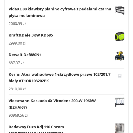
VidaXL 88 klawiszy pianino cyfrowe z pedałami czarna
płyta melaminowa
2060,99
zł
Kraft&Dele 3KW KD685
2999,00
zł
Dewalt Dcf880Nt
687,37
zł
Kermi Atea wahadłowe 1-skrzydłowe prawe 103/201,7
biały AT1OR103202PK
2810,00
zł
Viessmann Kaskada 4X Vitodens 200-W 196kW
(B2HAI67)
90969,56
zł
Radaway Furo Kdj 110 Chrom