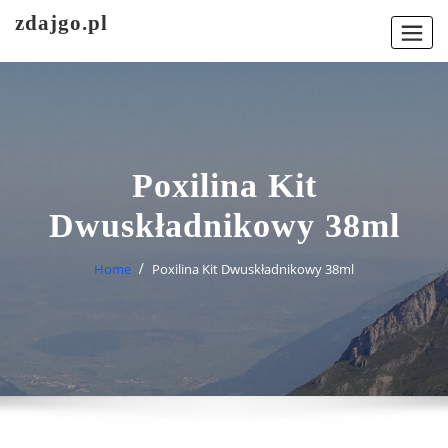
Skip
zdajgo.pl
to
content
Poxilina Kit
Dwuskładnikowy 38ml
Home
Poxilina Kit Dwuskładnikowy 38ml