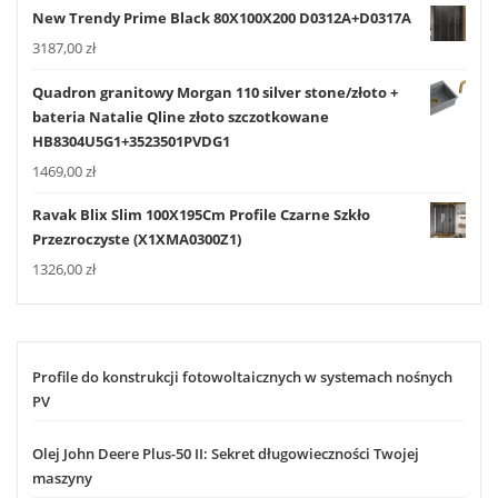
New Trendy Prime Black 80X100X200 D0312A+D0317A
3187,00
zł
Quadron granitowy Morgan 110 silver stone/złoto +
bateria Natalie Qline złoto szczotkowane
HB8304U5G1+3523501PVDG1
1469,00
zł
Ravak Blix Slim 100X195Cm Profile Czarne Szkło
Przezroczyste (X1XMA0300Z1)
1326,00
zł
Profile do konstrukcji fotowoltaicznych w systemach nośnych
PV
Olej John Deere Plus-50 II: Sekret długowieczności Twojej
maszyny