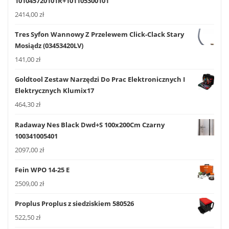
101045720101R+101105300101
2414,00
zł
Tres Syfon Wannowy Z Przelewem Click-Clack Stary
Mosiądz (03453420LV)
141,00
zł
Goldtool Zestaw Narzędzi Do Prac Elektronicznych I
Elektrycznych Klumix17
464,30
zł
Radaway Nes Black Dwd+S 100x200Cm Czarny
100341005401
2097,00
zł
Fein WPO 14-25 E
2509,00
zł
Proplus Proplus z siedziskiem 580526
522,50
zł