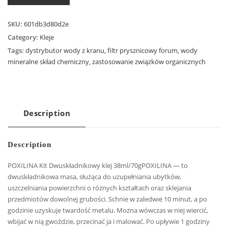
SKU:
601db3d80d2e
Category:
Kleje
Tags:
dystrybutor wody z kranu
,
filtr prysznicowy forum
,
wody
mineralne skład chemiczny
,
zastosowanie związków organicznych
Description
Description
POXILINA Kit Dwuskładnikowy klej 38ml/70gPOXILINA — to
dwuskładnikowa masa, służąca do uzupełniania ubytków,
uszczelniania powierzchni o różnych kształtach oraz sklejania
przedmiotów dowolnej grubości. Schnie w zaledwie 10 minut, a po
godzinie uzyskuje twardość metalu. Można wówczas w niej wiercić,
wbijać w nią gwoździe, przecinać ja i malować. Po upływie 1 godziny