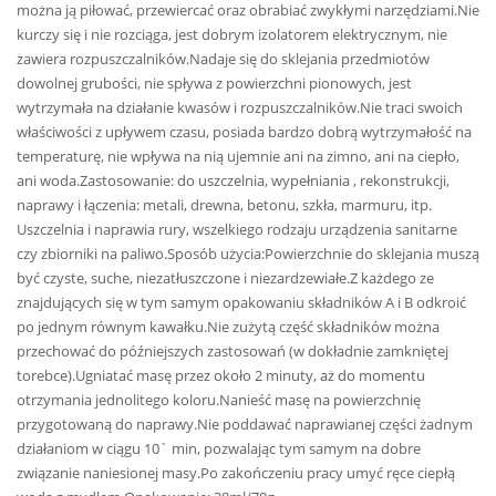
można ją piłować, przewiercać oraz obrabiać zwykłymi narzędziami.Nie
kurczy się i nie rozciąga, jest dobrym izolatorem elektrycznym, nie
zawiera rozpuszczalników.Nadaje się do sklejania przedmiotów
dowolnej grubości, nie spływa z powierzchni pionowych, jest
wytrzymała na działanie kwasów i rozpuszczalników.Nie traci swoich
właściwości z upływem czasu, posiada bardzo dobrą wytrzymałość na
temperaturę, nie wpływa na nią ujemnie ani na zimno, ani na ciepło,
ani woda.Zastosowanie: do uszczelnia, wypełniania , rekonstrukcji,
naprawy i łączenia: metali, drewna, betonu, szkła, marmuru, itp.
Uszczelnia i naprawia rury, wszelkiego rodzaju urządzenia sanitarne
czy zbiorniki na paliwo.Sposób użycia:Powierzchnie do sklejania muszą
być czyste, suche, niezatłuszczone i niezardzewiałe.Z każdego ze
znajdujących się w tym samym opakowaniu składników A i B odkroić
po jednym równym kawałku.Nie zużytą część składników można
przechować do późniejszych zastosowań (w dokładnie zamkniętej
torebce).Ugniatać masę przez około 2 minuty, aż do momentu
otrzymania jednolitego koloru.Nanieść masę na powierzchnię
przygotowaną do naprawy.Nie poddawać naprawianej części żadnym
działaniom w ciągu 10` min, pozwalając tym samym na dobre
związanie naniesionej masy.Po zakończeniu pracy umyć ręce ciepłą