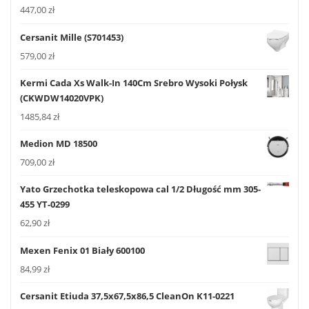
447,00
zł
Cersanit Mille (S701453)
579,00
zł
Kermi Cada Xs Walk-In 140Cm Srebro Wysoki Połysk
(CKWDW14020VPK)
1485,84
zł
Medion MD 18500
709,00
zł
Yato Grzechotka teleskopowa cal 1/2 Długość mm 305-
455 YT-0299
62,90
zł
Mexen Fenix 01 Biały 600100
84,99
zł
Cersanit Etiuda 37,5x67,5x86,5 CleanOn K11-0221