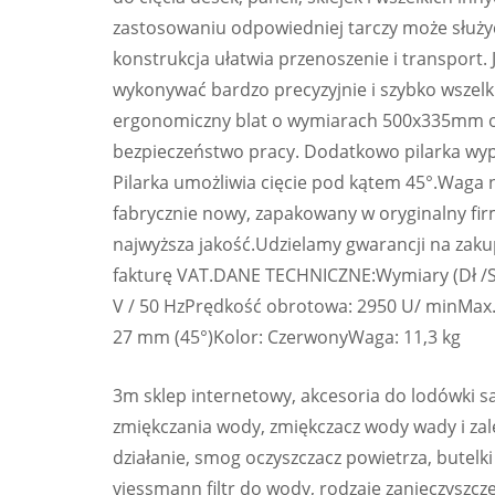
zastosowaniu odpowiedniej tarczy może służyć d
konstrukcja ułatwia przenoszenie i transport.
wykonywać bardzo precyzyjnie i szybko wszel
ergonomiczny blat o wymiarach 500x335mm or
bezpieczeństwo pracy. Dodatkowo pilarka wyp
Pilarka umożliwia cięcie pod kątem 45°.Waga n
fabrycznie nowy, zapakowany w oryginalny firm
najwyższa jakość.Udzielamy gwarancji na zaku
fakturę VAT.DANE TECHNICZNE:Wymiary (Dł /Sz
V / 50 HzPrędkość obrotowa: 2950 U/ minMax. 
27 mm (45°)Kolor: CzerwonyWaga: 11,3 kg
3m sklep internetowy, akcesoria do lodówki s
zmiękczania wody, zmiękczacz wody wady i zal
działanie, smog oczyszczacz powietrza, butelki 
viessmann filtr do wody, rodzaje zanieczyszcz