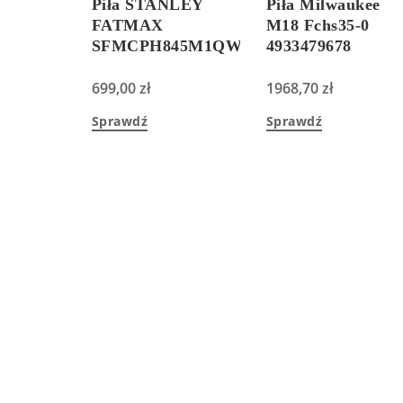
Piła STANLEY
Piła Milwaukee
FATMAX
M18 Fchs35-0
SFMCPH845M1QW
4933479678
699,00
zł
1968,70
zł
Sprawdź
Sprawdź