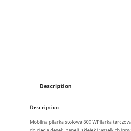
Description
Description
Mobilna pilarka stołowa 800 WPilarka tarczowa
do cięcia desek, paneli, sklejek i wszelkich