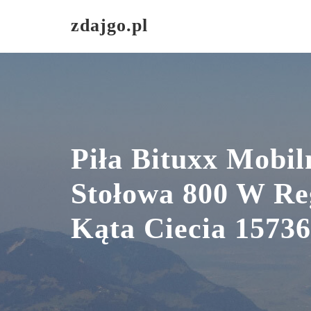
Skip
zdajgo.pl
to
content
Piła Bituxx Mobil
Stołowa 800 W Re
Kąta Ciecia 15736