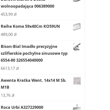
wolnoopadająca 006389000
453,99
zł
Reihe Kome 59x40Cm KO59UN
489,00
zł
Bison-Bial Imadło precyzyjne
szlifierskie pochylne sinusowe typ
6554-80 326554040000
6613,17
zł
Awenta Kratka Went. 14x14 M Sb.
M1B
13,76
zł
Roca Urbi A327229000