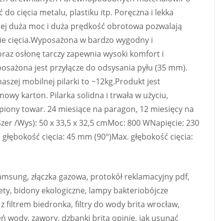
o cięcia metalu, plastiku itp. Poręczna i lekka
 Jej duża moc i duża prędkość obrotowa pozwalają
kie cięcia.Wyposażona w bardzo wygodny i
az osłonę tarczy zapewnia wysoki komfort i
osażona jest przyłącze do odsysania pyłu (35 mm).
aszej mobilnej pilarki to ~12kg.Produkt jest
owy karton. Pilarka solidna i trwała w użyciu,
piony towar. 24 miesiące na paragon, 12 miesięcy na
er /Wys): 50 x 33,5 x 32,5 cmMoc: 800 WNapięcie: 230
głębokość cięcia: 45 mm (90°)Max. głębokość cięcia:
amsung, złączka gazowa, protokół reklamacyjny pdf,
ety, bidony ekologiczne, lampy bakteriobójcze
z filtrem biedronka, filtry do wody brita wrocław,
eń wody, zawory, dzbanki brita opinie, jak usunąć