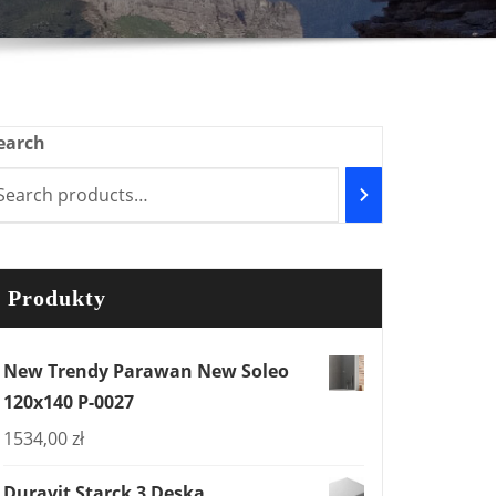
earch
Produkty
New Trendy Parawan New Soleo
120x140 P-0027
1534,00
zł
Duravit Starck 3 Deska