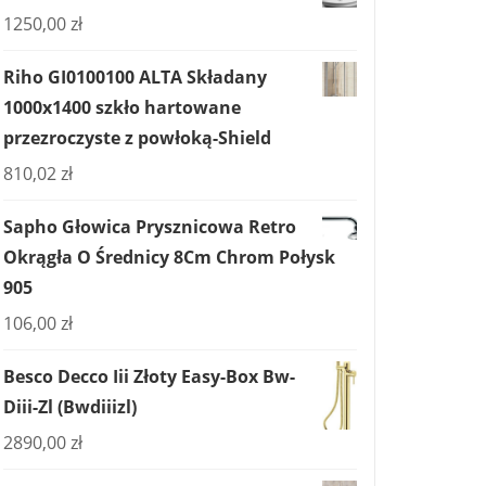
1250,00
zł
Riho GI0100100 ALTA Składany
1000x1400 szkło hartowane
przezroczyste z powłoką-Shield
810,02
zł
Sapho Głowica Prysznicowa Retro
Okrągła O Średnicy 8Cm Chrom Połysk
905
106,00
zł
Besco Decco Iii Złoty Easy-Box Bw-
Diii-Zl (Bwdiiizl)
2890,00
zł