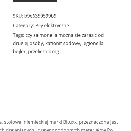
SKU:
b9e6350599b9
Category:
Piły elektryczne
Tags:
czy salmonella mozna sie zarazic od
drugiej osoby
,
kationit sodowy
,
legionella
bojler
,
przelicznik mg
, stołowa, niemieckiej marki Bituxx, przeznaczona jest
 innych drewnianych i drewnopodobnych materiałów.Po