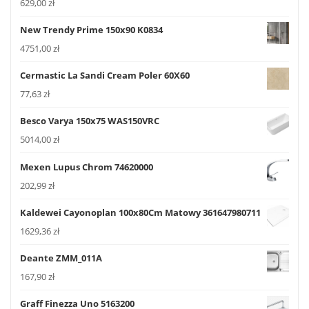
629,00
zł
New Trendy Prime 150x90 K0834
4751,00
zł
Cermastic La Sandi Cream Poler 60X60
77,63
zł
Besco Varya 150x75 WAS150VRC
5014,00
zł
Mexen Lupus Chrom 74620000
202,99
zł
Kaldewei Cayonoplan 100x80Cm Matowy 361647980711
1629,36
zł
Deante ZMM_011A
167,90
zł
Graff Finezza Uno 5163200