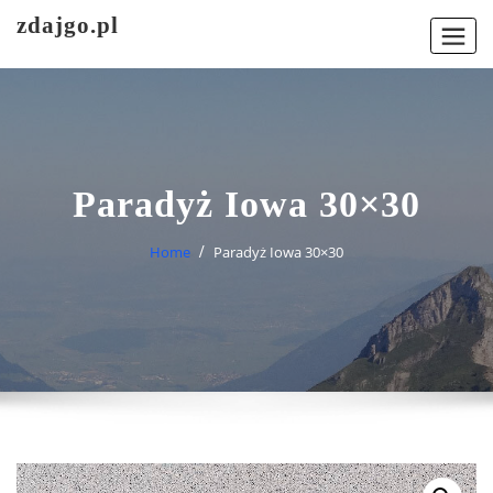
Skip
zdajgo.pl
to
content
Paradyż Iowa 30×30
Home
Paradyż Iowa 30×30