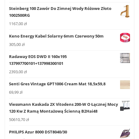
Steinberg 100 Zawór Do Zimnej Wody Różowe Złoto
1002500RG
1167,00
zł
Keno Energy Kabel Solarny 6mm Czerwony 50m
305,00
zł
Radaway EOS DWD II 160x195
137997700101+137998300101
2393,00
zł
Senti Gres Vintage GPT1006 Cream Mat 18,5x59,8
69,99
zł
Viessmann Kaskada 2X Vitodens 200-W O Łącznej Mocy
120 Kw Z Ramą Montażową Ścienną B2Hai48
50610,70
zł
PHILIPS Azur 8000 DST8040/30