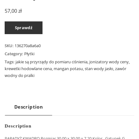
57,00
zł
Sprawdź
SKU:
136270a8a6a0
Category:
Płytki
Tags:
jakie są przyrządy do pomiaru ciśnienia
,
jonizatory wody ceny
,
krewetki hodowlane cena
,
mangan potasu
,
stan wody jasło
,
zawór
wodny do pralki
Description
Description
PARADYŻ KWADRO Rozmiar 30.00 x 30.00 x 7.20 Kolor . Gatunek G