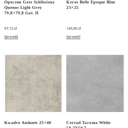
Opoczno Gres Szkliwiony
Keros Belle Epoque Blue
Quenos Light Grey
25×25
79,8×79,8 Gat. II
97,13
zł
145,00
zł
Sprawdź
Sprawdź
Kwadro Andante 25×40
Cerrad Tacoma White
59,7X59,7