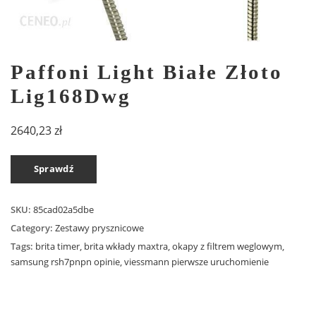
Paffoni Light Białe Złoto
Lig168Dwg
2640,23
zł
Sprawdź
SKU:
85cad02a5dbe
Category:
Zestawy prysznicowe
Tags:
brita timer
,
brita wkłady maxtra
,
okapy z filtrem weglowym
,
samsung rsh7pnpn opinie
,
viessmann pierwsze uruchomienie