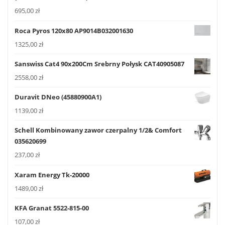
695,00
zł
Roca Pyros 120x80 AP9014B032001630
1325,00
zł
Sanswiss Cat4 90x200Cm Srebrny Połysk CAT40905087
2558,00
zł
Duravit DNeo (45880900A1)
1139,00
zł
Schell Kombinowany zawor czerpalny 1/2& Comfort
035620699
237,00
zł
Xaram Energy Tk-20000
1489,00
zł
KFA Granat 5522-815-00
107,00
zł