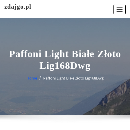
Skip
zdajgo.pl
to
content
Paffoni Light Białe Złoto
Lig168Dwg
Home
Paffoni Light Białe Złoto Lig168Dwg