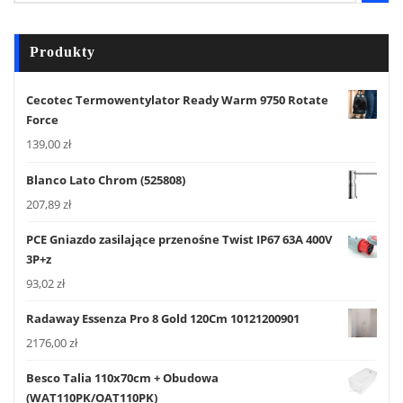
Produkty
Cecotec Termowentylator Ready Warm 9750 Rotate
Force
139,00
zł
Blanco Lato Chrom (525808)
207,89
zł
PCE Gniazdo zasilające przenośne Twist IP67 63A 400V
3P+z
93,02
zł
Radaway Essenza Pro 8 Gold 120Cm 10121200901
2176,00
zł
Besco Talia 110x70cm + Obudowa
(WAT110PK/OAT110PK)