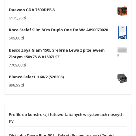
Daewoo GDA 7500DPE-3
6175,26
zł
Roca Stelaż Slim 8Cm Duplo One Do Wc A890070020
509,00
zł
Besco Zoya Glam 150L Srebrna Lewa z przelewem
Złotym 150x75 WA150ZLSZ
7709,00
zł
Blanco Select II 60/2 (526203)
898,99
zł
Profile do konstrukcji fotowoltaicznych w systemach nośnych
PV
Olej John Deere Plus-50 II: Sekret długowieczności Twojej