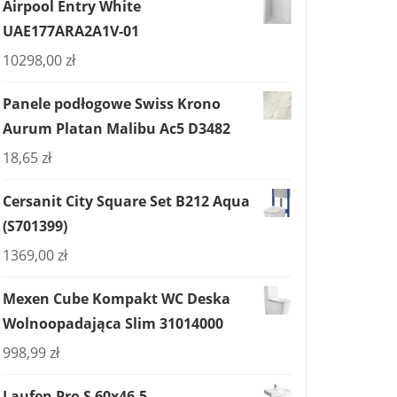
Airpool Entry White
UAE177ARA2A1V-01
10298,00
zł
Panele podłogowe Swiss Krono
Aurum Platan Malibu Ac5 D3482
18,65
zł
Cersanit City Square Set B212 Aqua
(S701399)
1369,00
zł
Mexen Cube Kompakt WC Deska
Wolnoopadająca Slim 31014000
998,99
zł
Laufen Pro S 60x46.5