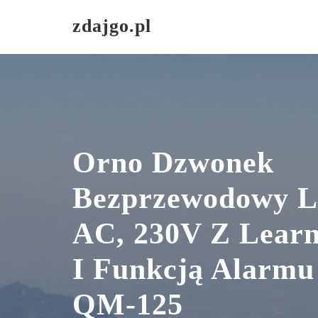
Skip
zdajgo.pl
to
content
Orno Dzwonek
Bezprzewodowy
AC, 230V Z Learn
I Funkcją Alarm
QM-125