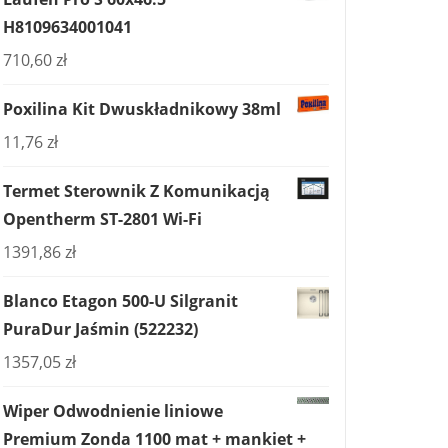
H8109634001041
710,60
zł
Poxilina Kit Dwuskładnikowy 38ml
11,76
zł
Termet Sterownik Z Komunikacją
Opentherm ST-2801 Wi-Fi
1391,86
zł
Blanco Etagon 500-U Silgranit
PuraDur Jaśmin (522232)
1357,05
zł
Wiper Odwodnienie liniowe
Premium Zonda 1100 mat + mankiet +