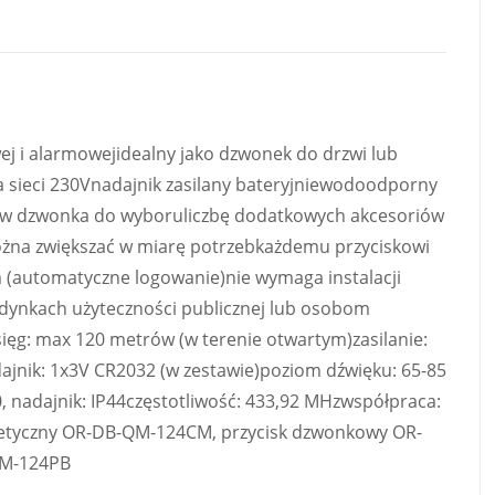
ej i alarmowejidealny jako dzwonek do drzwi lub
a sieci 230Vnadajnik zasilany bateryjniewodoodporny
ów dzwonka do wyboruliczbę dodatkowych akcesoriów
ożna zwiększać w miarę potrzebkażdemu przyciskowi
 (automatyczne logowanie)nie wymaga instalacji
dynkach użyteczności publicznej lub osobom
ęg: max 120 metrów (w terenie otwartym)zasilanie:
adajnik: 1x3V CR2032 (w zestawie)poziom dźwięku: 65-85
0, nadajnik: IP44częstotliwość: 433,92 MHzwspółpraca:
netyczny OR-DB-QM-124CM, przycisk dzwonkowy OR-
QM-124PB