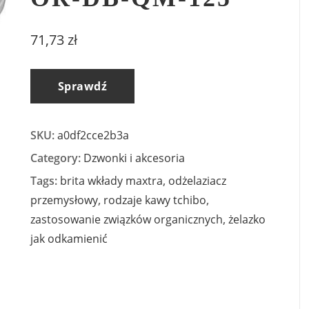
71,73
zł
Sprawdź
SKU:
a0df2cce2b3a
Category:
Dzwonki i akcesoria
Tags:
brita wkłady maxtra
,
odżelaziacz
przemysłowy
,
rodzaje kawy tchibo
,
zastosowanie związków organicznych
,
żelazko
jak odkamienić