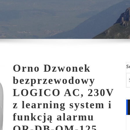
Orno Dzwonek
S
bezprzewodowy
LOGICO AC, 230V
z learning system i
funkcją alarmu
OR-DB-QM-125