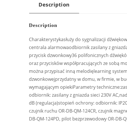
Description
Description
Charakterystykasłuży do sygnalizacji dźwiękow
centrala alarmowaodbiornik zasilany z gniazd
przycisk dzwonkowy36 polifonicznych dźwięk
oraz przycisków współpracujących ze sobą m
można przypisać inną melodięlearning system
dzwonkowejprzydatny w domu, w firmie, w bu
wymagającym opiekiParametry techniczne:zasi
odbiornik: zasilany z gniazda sieci 230V AC,n
dB (regulacja)stopień ochrony: odbiornik: IP2
czujnik ruchu OR-DB-QM-124CR, czujnik mag
DB-QM-124PD, pilot bezprzewodowy OR-DB-