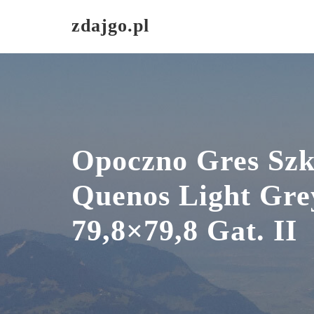
Skip
zdajgo.pl
to
content
Opoczno Gres Szk
Quenos Light Gre
79,8×79,8 Gat. II