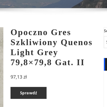
Opoczno Gres
S
Szkliwiony Quenos
Light Grey
79,8×79,8 Gat. II
97,13
zł
Sprawdź