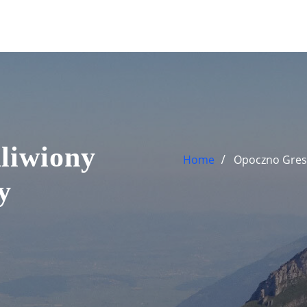
liwiony
Home
Opoczno Gres 
y