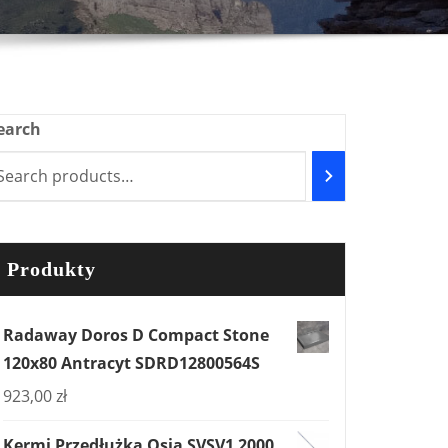
earch
Produkty
Radaway Doros D Compact Stone
120x80 Antracyt SDRD12800564S
923,00
zł
Kermi Przedłużka Osia SVSV1 2000