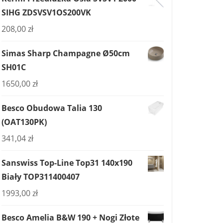
SIHG ZDSVSV1OS200VK
208,00
zł
Simas Sharp Champagne Ø50cm
SH01C
1650,00
zł
Besco Obudowa Talia 130
(OAT130PK)
341,04
zł
Sanswiss Top-Line Top31 140x190
Biały TOP311400407
1993,00
zł
Besco Amelia B&W 190 + Nogi Złote